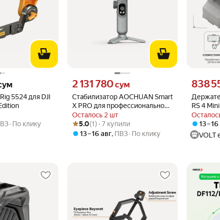
м вместо
Цена 2131780 сум вместо
Цена 8385
2 131 780
838 5
сум
сум
Rig 5524 для DJI
Стабилизатор AOCHUAN Smart
Держате
dition
X PRO для профессиональной
RS 4 Min
видеосъемки
(превра
Осталось 2 шт
Осталось
Рейтинг товара: 5.0 из 5
Оценок: (1) · 7 купили
смартфо
ВЗ
По клику
5.0
(1) · 7 купили
13 – 16
13 – 16 авг
,
ПВЗ
По клику
VOLT e