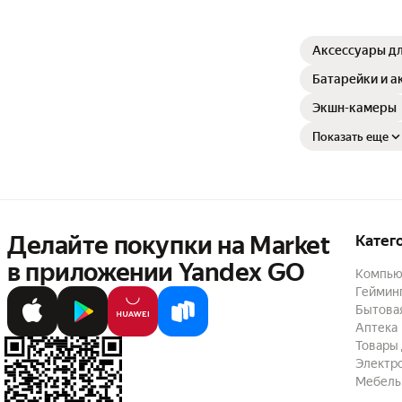
Аксессуары д
Батарейки и а
Экшн-камеры
Показать еще
Делайте покупки на Market

Катег
в приложении Yandex GO
Компью
Геймин
Бытовая
Аптека
Товары 
Электр
Мебель