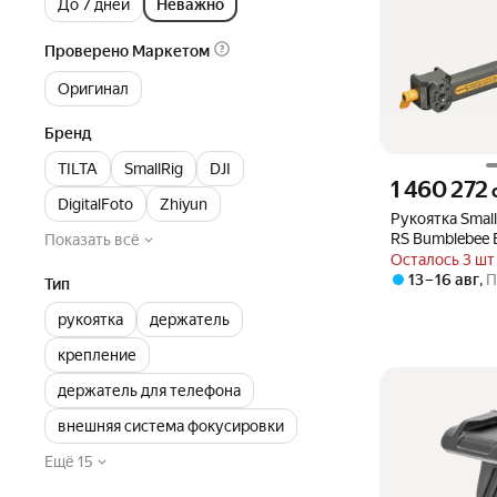
До 7 дней
Неважно
Проверено Маркетом
Оригинал
Бренд
TILTA
SmallRig
DJI
Цена 1460272 су
1 460 272
DigitalFoto
Zhiyun
Рукоятка Small
RS Bumblebee E
Показать всё
Осталось 3 шт
13 – 16 авг
,
П
Тип
рукоятка
держатель
крепление
держатель для телефона
внешняя система фокусировки
Ещё 15