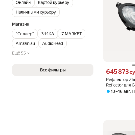
Онлайн
Картой курьеру
Наличными курьеру
Магазин
"Селлер"
3.14KA
7 MARKET
Amazin su
AudioHead
Ещё 55
Все фильтры
Цена 645873 сум
645 873
с
Рефлектор Zhi
Reflector для 
(ZY Mount)
13 – 16 авг
,
П