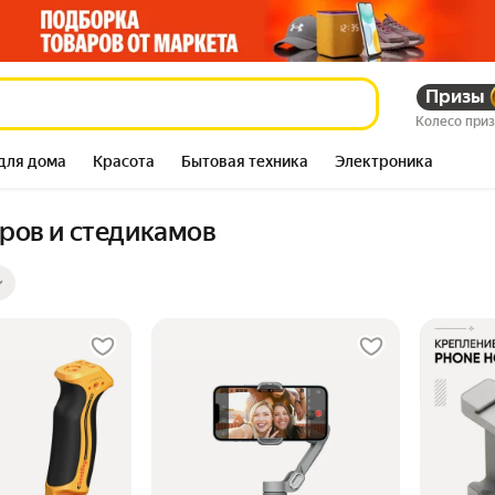
Призы
Колесо при
для дома
Красота
Бытовая техника
Электроника
ров и стедикамов
ры
ов