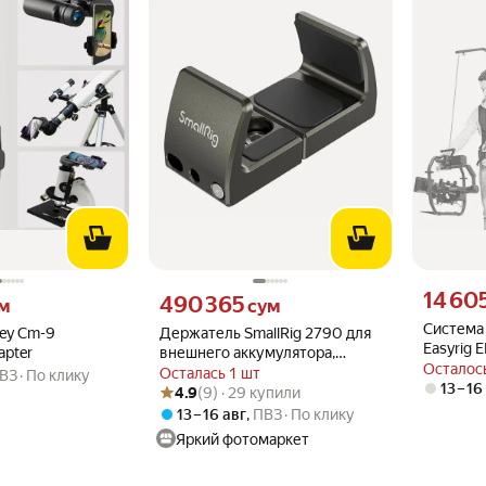
Цена 1460
14 60
 вместо
Цена 490365 сум вместо
490 365
м
сум
Система 
ey Cm-9
Держатель SmallRig 2790 для
Easyrig 
apter
внешнего аккумулятора,
стабили
Осталось
алюминиевый сплав,
Осталась 1 шт
ВЗ
По клику
Рейтинг товара: 4.9 из 5
Оценок: (9) · 29 купили
13 – 16
нержавеющая сталь
4.9
(9) · 29 купили
13 – 16 авг
,
ПВЗ
По клику
Яркий фотомаркет