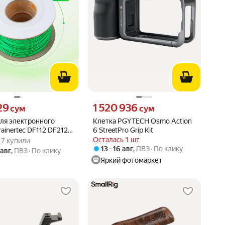
29 сум вместо
Цена 1520936 сум вместо
29
1 520 936
сум
сум
для электронного
Клетка PGYTECH Osmo Action
rainertec DF112 DF212
6 StreetPro Grip Kit
вара: 5.0 из 5
) · 7 купили
Осталась 1 шт
 · 7 купили
13 – 16 авг
,
ПВЗ
По клику
 авг
,
ПВЗ
По клику
Яркий фотомаркет