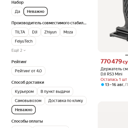
Набор
Да
Неважно
Производитель совместимого стабилизатора
TILTA
DJI
Zhiyun
Moza
FeiyuTech
Ещё 2
Цена 770479 сум
770 479
с
Рейтинг
Держатель сма
Рейтинг от 4.0
DJI RS3 Mini
Осталась 1 шт
Способ доставки
13 – 16 авг
,
П
Курьером
В пункт выдачи
Самовывозом
Доставка по клику
Неважно
Способы оплаты