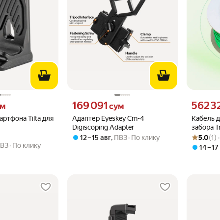
 вместо
Цена 169091 сум вместо
Цена 5623
169 091
562 3
ум
сум
ртфона Tilta для
Адаптер Eyeskey Cm-4
Кабель 
Digiscoping Adapter
забора T
Рейтинг то
Оценок: (1
DF213
12 – 15 авг
,
ПВЗ
По клику
5.0
(1)
ВЗ
По клику
14 – 17