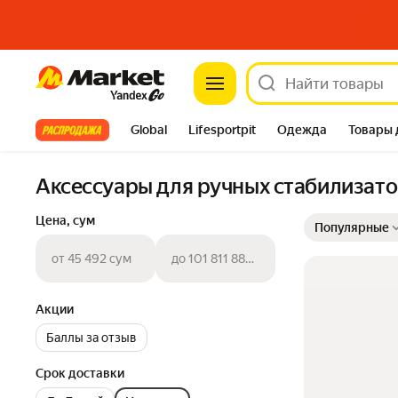
Market
Все хиты
Global
Lifesportpit
Одежда
Товары 
Автотовары
Яндекс Фабрика
Split
Аксессуары для ручных стабилизато
Выбранные фильт
Сортировка товар
Цена, сум
Популярные
от 45 492 сум
до 101 811 889 сум
Акции
Баллы за отзыв
Срок доставки