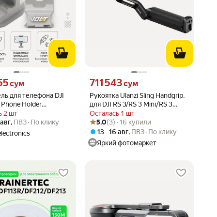
55 сум вместо
Цена 711543 сум вместо
55
711 543
сум
сум
ль для телефона DJI
Рукоятка Ulanzi Sling Handgrip,
i Phone Holder
для DJI RS 3/RS 3 Mini/RS 3
щает стабилизатор в
Pro/SC/RSC 2
 2 шт
Осталась 1 шт
Рейтинг товара: 5.0 из 5
Оценок: (3) · 16 купили
н-гимбал)
 авг
,
ПВЗ
По клику
5.0
(3) · 16 купили
13 – 16 авг
,
ПВЗ
По клику
lectronics
Яркий фотомаркет