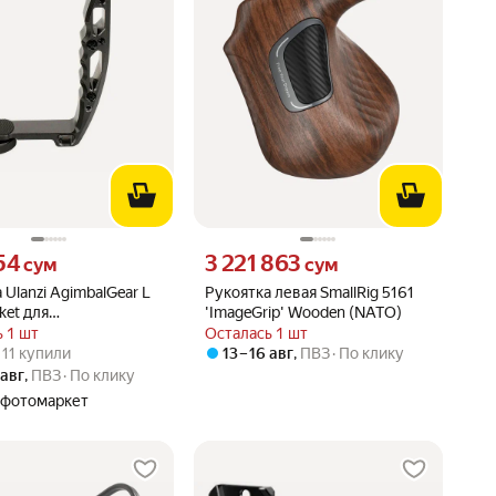
54 сум вместо
Цена 3221863 сум вместо
54
3 221 863
сум
сум
 Ulanzi AgimbalGear L
Рукоятка левая SmallRig 5161
ket для
'ImageGrip' Wooden (NATO)
аторов DJI Ronin
 1 шт
Осталась 1 шт
вара: 5.0 из 5
) · 11 купили
 · 11 купили
13 – 16 авг
,
ПВЗ
По клику
 авг
,
ПВЗ
По клику
 фотомаркет