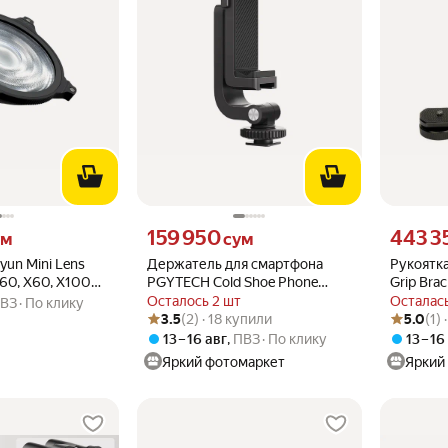
 вместо
Цена 159950 сум вместо
Цена 4433
159 950
443 3
ум
сум
yun Mini Lens
Держатель для смартфона
Рукоятка
G60, X60, X100
PGYTECH Cold Shoe Phone
Grip Brac
Holder
стабилиз
Осталось 2 шт
Осталась
ВЗ
По клику
Рейтинг товара: 3.5 из 5
Оценок: (2) · 18 купили
Рейтинг то
Оценок: (1
3.5
(2) · 18 купили
5.0
(1)
13 – 16 авг
,
ПВЗ
По клику
13 – 16
Яркий фотомаркет
Яркий