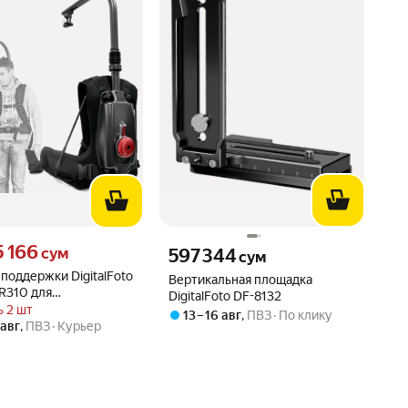
5166 сум вместо
5 166
Цена 597344 сум вместо
сум
597 344
сум
поддержки DigitalFoto
Вертикальная площадка
ER310 для
DigitalFoto DF-8132
затора
 2 шт
13 – 16 авг
,
ПВЗ
По клику
 авг
,
ПВЗ
Курьер