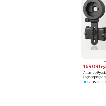
Цена 169091 сум
169 091
су
Адаптер Eyesk
Digiscoping Ad
12 – 15 авг
,
П