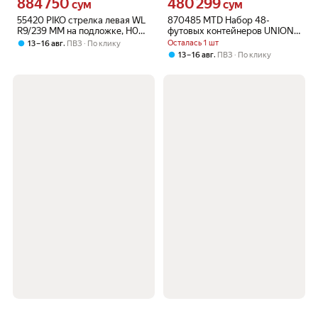
884 750
480 299
Цена 884750 сум вместо
Цена 480299 сум вместо
сум
сум
55420 PIKO стрелка левая WL
870485 MTD Набор 48-
R9/239 ММ на подложке, H0
футовых контейнеров UNION
1:87 16,5 мм
PACIFIC (2 шт.) - модель в
,
Осталась 1 шт
13 – 16 авг
ПВЗ
По клику
масштабе 1/87 для
,
13 – 16 авг
ПВЗ
По клику
игрушечной железной дороги
H0 16,5мм