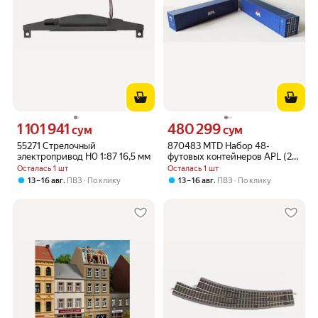
1 101 941
480 299
Цена 1101941 сум вместо
Цена 480299 сум вместо
сум
сум
55271 Стрелочный
870483 MTD Набор 48-
электропривод H0 1:87 16,5 мм
футовых контейнеров APL (2
шт.) - модель в масштабе 1/87
Осталась 1 шт
Осталась 1 шт
для игрушечной железной
,
,
13 – 16 авг
ПВЗ
По клику
13 – 16 авг
ПВЗ
По клику
дороги H0 16,5мм