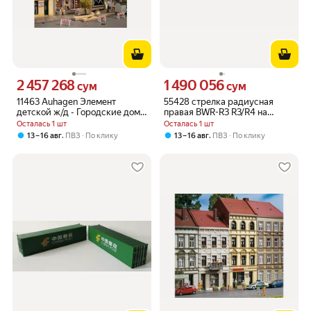
2 457 268
1 490 056
Цена 2457268 сум вместо
Цена 1490056 сум вместо
сум
сум
11463 Auhagen Элемент
55428 стрелка радиусная
детской ж/д - Городские дома
правая BWR-R3 R3/R4 на
Шмидтштрассе 31/33 H0 1:87
подложке, H0 1:87 16,5 мм
Осталась 1 шт
Осталась 1 шт
16,5мм
,
,
13 – 16 авг
ПВЗ
По клику
13 – 16 авг
ПВЗ
По клику