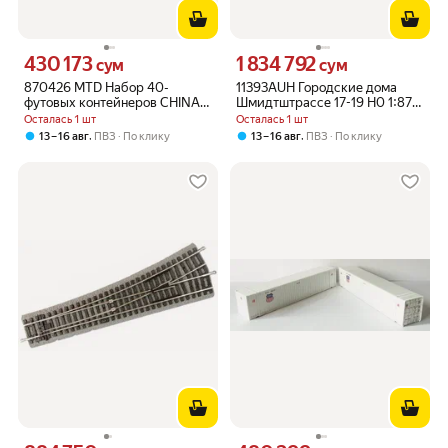
430 173
1 834 792
Цена 430173 сум вместо
Цена 1834792 сум вместо
сум
сум
870426 MTD Набор 40-
11393AUH Городские дома
футовых контейнеров CHINA
Шмидтштрассе 17-19 H0 1:87
POST (2 шт.) - модель в
16,5мм
Осталась 1 шт
Осталась 1 шт
масштабе 1/87 для
,
,
13 – 16 авг
ПВЗ
По клику
13 – 16 авг
ПВЗ
По клику
игрушечной железной дороги
H0 16,5мм