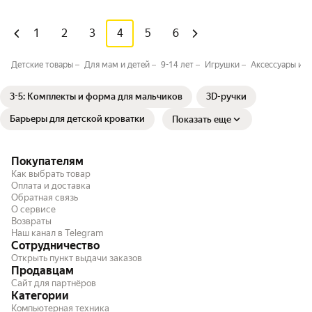
1
2
3
4
5
6
Детские товары
Для мам и детей
9-14 лет
Игрушки
Аксессуары и з
3-5: Комплекты и форма для мальчиков
3D-ручки
Барьеры для детской кроватки
Показать еще
Покупателям
Как выбрать товар
Оплата и доставка
Обратная связь
О сервисе
Возвраты
Наш канал в Telegram
Сотрудничество
Открыть пункт выдачи заказов
Продавцам
Сайт для партнёров
Категории
Компьютерная техника