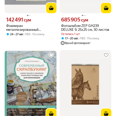
142 491
685 905
Цена 142491 сум вместо
Цена 685905 сум вместо
сум
сум
Фоамиран
Фотоальбом ZEP GH239
металлизированный
DELUXE 9, 25x25 см, 30 листов
"Серебро" 2 мм формат А4
,
Осталась 1 шт
24 – 27 авг
ПВЗ
По клику
набор 5 листов
,
17 – 20 авг
ПВЗ
По клику
Яркий фотомаркет