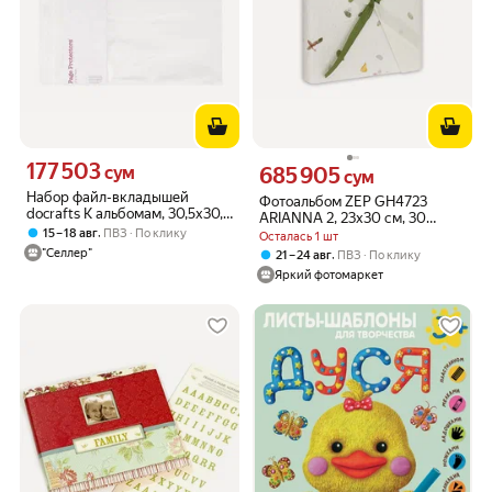
177 503
Цена 177503 сум вместо
сум
685 905
Цена 685905 сум вместо
сум
Набор файл-вкладышей
Фотоальбом ZEP GH4723
docrafts К альбомам, 30,5х30,5
ARIANNA 2, 23x30 см, 30
см, прозрачные, 10 шт
,
15 – 18 авг
ПВЗ
По клику
листов
Осталась 1 шт
"Селлер"
,
21 – 24 авг
ПВЗ
По клику
Яркий фотомаркет