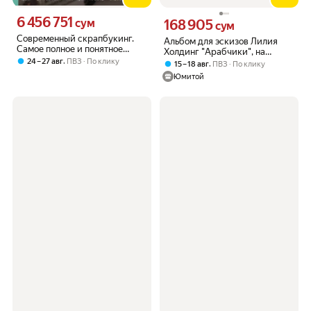
6 456 751
Цена 6456751 сум вместо
сум
168 905
Цена 168905 сум вместо
сум
Современный скрапбукинг.
Альбом для эскизов Лилия
Самое полное и понятное
Холдинг "Арабчики", на
пошаговое руководство для
,
24 – 27 авг
ПВЗ
По клику
пружине, А2, 420х594 мм, 50
,
15 – 18 авг
ПВЗ
По клику
начинающих
листов, бумага крафт, на
Юмитой
подложке (АЛ-5481)