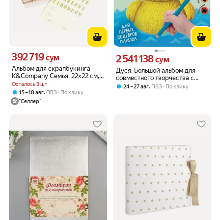
392 719
Цена 392719 сум вместо
сум
2 541 138
Цена 2541138 сум вместо
сум
Альбом для скрапбукинга
Дуся. Большой альбом для
K&Company Семья, 22х22 см,
совместного творчества с
10 файлов, на винтах, KCO-30-
Осталось 3 шт
малышом 3+. Листы-шаблоны
,
24 – 27 авг
ПВЗ
По клику
442207
,
15 – 18 авг
ПВЗ
По клику
"Селлер"