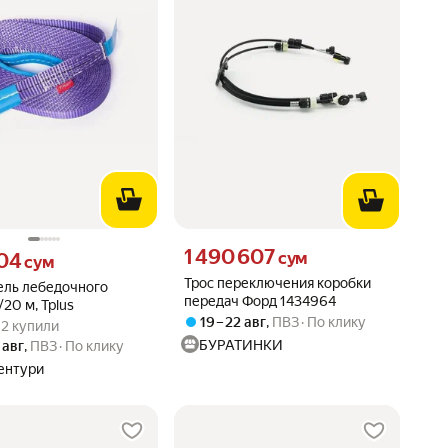
Цена 1490607 сум вместо
1 490 607
04 сум вместо
сум
04
сум
Трос переключения коробки
ель лебедочного
передач Форд 1434964
/20 м, Tplus
вара: 5.0 из 5
) · 2 купили
19 – 22 авг
,
ПВЗ
По клику
· 2 купили
БУРАТИНКИ
 авг
,
ПВЗ
По клику
ентури