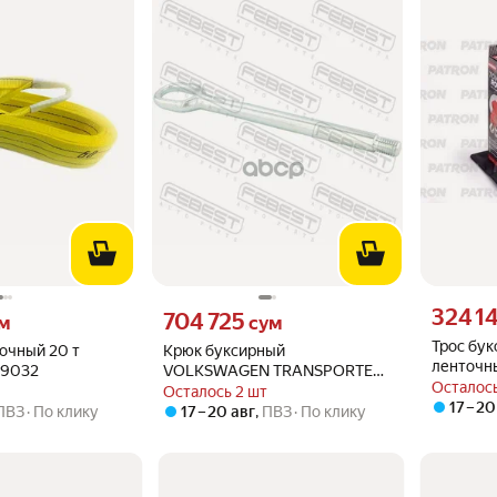
Цена 3241
324 1
 вместо
Цена 704725 сум вместо
704 725
м
сум
Трос бу
очный 20 т
Крюк буксирный
ленточны
19032
VOLKSWAGEN TRANSPORTER
крюка, 4
Осталось
7H# 2003-2010 [MEX] Febest
Осталось 2 шт
PATRON 
17 – 20
арт. 2399-DHT6
ПВЗ
По клику
17 – 20 авг
,
ПВЗ
По клику