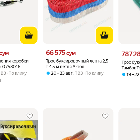
м вместо
Цена 66575 сум вместо
66 575
Цена 7872
сум
сум
787 2
чения коробки
Трос буксировочный лента 2,5
Трос бу
ь 0758016
т 4,5 м петля А-тол
ТамбовТе
ПВЗ
По клику
20 – 23 авг
,
ПВЗ
По клику
метров 
19 – 22
7930124
И