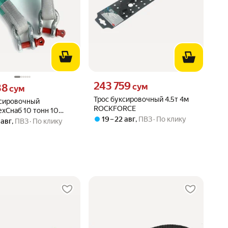
Цена 243759 сум вместо
243 759
88 сум вместо
сум
88
сум
Трос буксировочный 4.5т 4м
ксировочный
ROCKFORCE
хСнаб 10 тонн 10
19 – 22 авг
,
ПВЗ
По клику
с шаклами
 авг
,
ПВЗ
По клику
362681