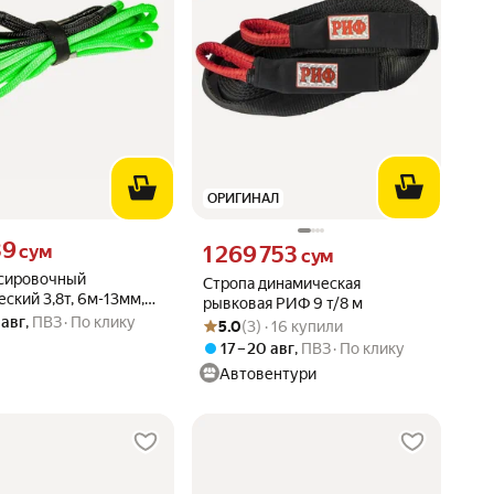
ОРИГИНАЛ
39 сум вместо
39
Цена 1269753 сум вместо
сум
1 269 753
сум
ксировочный
Стропа динамическая
ский 3,8т, 6м-13мм,
рывковая РИФ 9 т/8 м
й шнур KINETIC
 авг
,
ПВЗ
По клику
Рейтинг товара: 5.0 из 5
Оценок: (3) · 16 купили
5.0
(3) · 16 купили
етля) в сумке
17 – 20 авг
,
ПВЗ
По клику
OWER
Автовентури