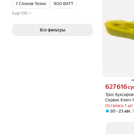
7 Слонов-Техно
900 ВАТТ
Ещё 195
Все фильтры
Цена 627616 сум
627 616
су
Трос буксиров
Сервис Ключ 
Осталась 1 шт
20 – 23 авг
,