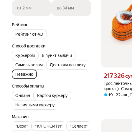
от 2 мм
до 34 мм
Рейтинг
Рейтинг от 4.0
Способ доставки
Курьером
В пункт выдачи
Самовывозом
Доставка по клику
Цена 217326 сум
Неважно
217 326
су
Трос ленточный
Способы оплаты
крюка (г. Сам
73706 сервис 
19 – 22 авг
,
Онлайн
Картой курьеру
Наличными курьеру
Магазин
"Веха"
"КЛЮЧСИТИ"
"Селлер"