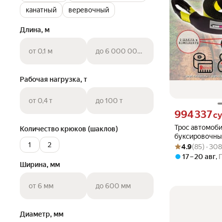
канатный
веревочный
Длина, м
от 0,1 м
до 6 000 000 000 000 м
Рабочая нагрузка, т
от 0,4 т
до 100 т
Цена 994337 сум
994 337
с
Трос автомоб
Количество крюков (шаклов)
буксировочный 
1
2
Рейтинг товара: 4
Оценок: (85) · 3
9 м, Шаклами,
4.9
(85) · 30
полиэстер, ра
17 – 20 авг
,
Сумке
Ширина, мм
от 6 мм
до 600 мм
Диаметр, мм