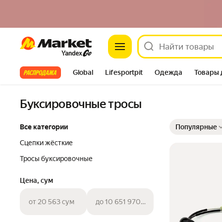
Market
Все хиты
Global
Lifesportpit
Одежда
Товары 
Автотовары
Яндекс Фабрика
Split
Буксировочные тросы
Выбранные фильт
Сортировка товар
Все категории
Популярные
Сцепки жёсткие
Тросы буксировочные
Цена, сум
от 20 563 сум
до 10 651 970 сум