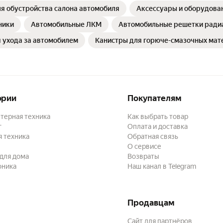
я обустройства салона автомобиля
Аксессуары и оборудова
ники
Автомобильные ЛКМ
Автомобильные решетки ради
 ухода за автомобилем
Канистры для горюче-смазочных мат
ории
Покупателям
терная техника
Как выбрать товар
г
Оплата и доставка
 техника
Обратная связь
О сервисе
для дома
Возвраты
оника
Наш канал в Telegram
Продавцам
Сайт для партнёров