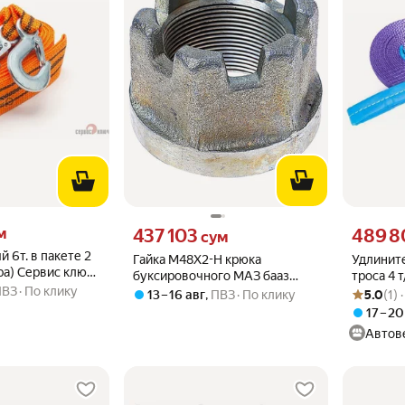
 вместо
Цена 437103 сум вместо
Цена 4898
м
437 103
489 8
сум
 6т. в пакете 2
Гайка М48Х2-Н крюка
Удлинит
ара) Сервис ключ
буксировочного МАЗ бааз
троса 4 т
ключ арт. 73706
ПВЗ
По клику
Рейтинг то
Оценок: (1
375107-10
13 – 16 авг
,
ПВЗ
По клику
5.0
(1) 
17 – 20
Автов