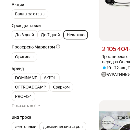
Акции
Баллы за отзыв
Срок доставки
До 3 дней
До 7 дней
Неважно
Проверено Маркетом
Цена 2105404 су
2 105 404
Трос переклю
Оригинал
передач Опел
19 – 22 авг
,
Бренд
БУРАТИНК
DOMINANT
A-TOL
OFFROADCAMP
Сварком
PRO-4x4
Показать всё
Вид троса
ленточный
динамический строп