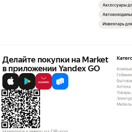
Аксессуары дл
Автохолодиль
Инвентарь для
Делайте покупки на Market

Катег
в приложении Yandex GO
Компью
Геймин
Бытовая
Аптека
Товары 
Электр
Мебель
Наведите камеру на QR-код,
