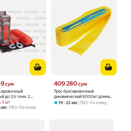
49 сум вместо
Цена 409280 сум вместо
49
409 280
сум
сум
ксировочный
Трос буксировочный
й до 3.5 тонн, 2
динамический 5000кг длина
.5 метра, чехол
6м, ленточный (без крюков) в
 3 шт
19 – 22 авг
,
ПВЗ
По клику
арт. PTR035
сумке MEGAPOWER /1/6
 авг
,
ПВЗ
По клику