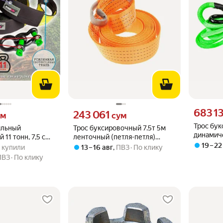
Цена 6831
683 1
 вместо
Цена 243061 сум вместо
243 061
ум
сум
Трос бу
ильный
Трос буксировочный 7.5т 5м
динамиче
11 тонн, 7,5 см*
ленточный (петля-петля)
плетены
.9 из 5
08 купили
19 – 22
 Желтый,
автодело
8 купили
13 – 16 авг
,
ПВЗ
По клику
(петля-п
стяжение >5%, в
ПВЗ
По клику
MEGAP