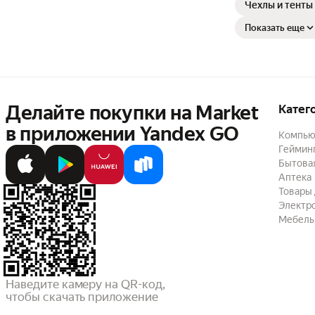
Чехлы и тенты
Показать еще
Делайте покупки на Market

Катег
в приложении Yandex GO
Компью
Геймин
Бытовая
Аптека
Товары 
Электр
Мебель
Наведите камеру на QR-код,

чтобы скачать приложение