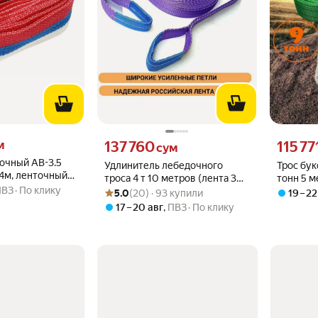
 вместо
Цена 137760 сум вместо
Цена 1157
м
137 760
115 77
сум
очный AB-3.5
Удлинитель лебедочного
Трос бу
4м, ленточный
троса 4 т 10 метров (лента 30
тонн 5 м
 блистере
ПВЗ
По клику
Рейтинг товара: 5.0 из 5
Оценок: (20) · 93 купили
мм)
автомоби
5.0
(20) · 93 купили
19 – 22
0
17 – 20 авг
,
ПВЗ
По клику