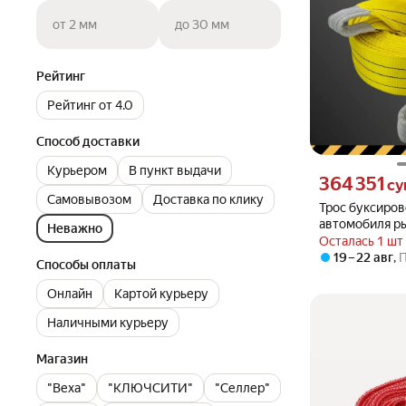
от 2 мм
до 30 мм
Рейтинг
Рейтинг от 4.0
Способ доставки
Курьером
В пункт выдачи
Цена 364351 сум
364 351
су
Самовывозом
Доставка по клику
Трос буксиро
автомобиля р
Неважно
эластичный (п
Осталась 1 шт
10,5 тонн, 4 м
19 – 22 авг
,
Способы оплаты
Онлайн
Картой курьеру
Наличными курьеру
Магазин
"Веха"
"КЛЮЧСИТИ"
"Селлер"