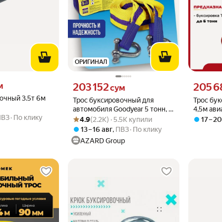
ОРИГИНАЛ
 вместо
Цена 203152 сум вместо
Цена 2056
м
203 152
205 6
сум
очный 3.5т 6м
Трос буксировочный для
Трос бу
автомобиля Goodyear 5 тонн, 5
4,5м ави
ПВЗ
По клику
Рейтинг товара: 4.9 из 5
Оценок: (2.2K) · 5.5K купили
метров, шаклы
сумке + 
4.9
(2.2K) · 5.5K купили
17 – 2
13 – 16 авг
,
ПВЗ
По клику
AZARD Group