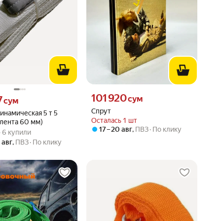
Цена 101920 сум вместо
101 920
17 сум вместо
сум
7
сум
Спрут
инамическая 5 т 5
Осталась 1 шт
лента 60 мм)
17 – 20 авг
,
ПВЗ
По клику
вара: 5.0 из 5
) · 6 купили
 · 6 купили
0 авг
,
ПВЗ
По клику