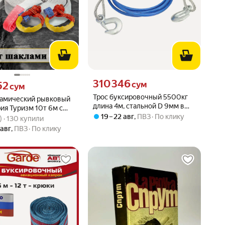
Цена 310346 сум вместо
310 346
52 сум вместо
сум
52
сум
Трос буксировочный 5500кг
намический рывковый
длина 4м, стальной D 9мм в
рия Туризм 10т 6м с
оплетке (с крюками) в чехле
вара: 5.0 из 5
6) · 130 купили
19 – 22 авг
,
ПВЗ
По клику
лами UTX08 (2 шт.) и
) · 130 купили
MEGAPOWER /1/10 HIT
для хранения
 авг
,
ПВЗ
По клику