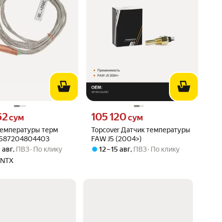
62 сум вместо
Цена 105120 сум вместо
62
105 120
сум
сум
температуры терм
Topcover Датчик температуры
4687204804403
FAW J5 (2004>)
9 авг
,
ПВЗ
По клику
12 – 15 авг
,
ПВЗ
По клику
ENTX