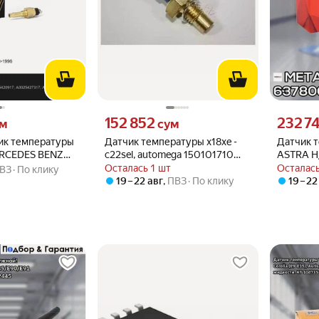
 вместо
Цена 152852 сум вместо
Цена 2327
152 852
232 7
ум
сум
чик температуры
Датчик температуры x18xe -
Датчик 
ERCEDES BENZ
c22sel, automega 150101710
ASTRA H
03C
Automega 150101710 для Opel
ZAFIRA B
Осталась 1 шт
Осталась
ВЗ
По клику
Omega, Vectra
001
19 – 22 авг
,
ПВЗ
По клику
19 – 22