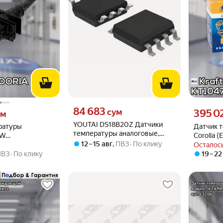
, °C
), °C
Цена 84683 сум вместо
84 683
 вместо
Цена 3950
сум
395 0
ум
YOUTAI DS18B20Z Датчики
ратуры
Датчик 
температуры аналоговые,
MW
Corolla (
цифровые SOIC8150, 1шт
12 – 15 авг
,
ПВЗ
По клику
E61/E85/E90/E91
охлажда
Осталось
RIA арт. 82445
104735 "
ПВЗ
По клику
19 – 22
104735