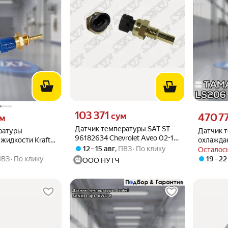
Цена 103371 сум вместо
103 371
 вместо
Цена 4707
сум
470 7
ум
Датчик температуры SAT ST-
ратуры
Датчик 
96182634 Chevrolet Aveo 02-11,
жидкости Kraft
охлажда
Captiva 06-15
12 – 15 авг
,
ПВЗ
По клику
LS-206 
Осталось
ПВЗ
По клику
19 – 22
ООО НУТЧ