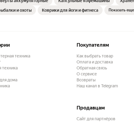
верты аккумуляторные
Капсульные кофемашины
Хране
ыбалки и охоты
Коврики для йоги и фитнеса
Показать еще
ории
Покупателям
терная техника
Как выбрать товар
г
Оплата и доставка
 техника
Обратная связь
О сервисе
для дома
Возвраты
оника
Наш канал в Telegram
Продавцам
Сайт для партнёров