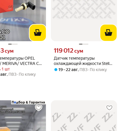
43 сум вместо
Цена 119012 сум вместо
43
119 012
сум
сум
температуры OPEL
Датчик температуры
/ MERIVA/ VECTRA C/
охлаждающей жидкости Stellox
 METACO арт. 6378-
0604103SX для Nissan Almera
 1 шт
19 – 22 авг
,
ПВЗ
По клику
Tino, Micra II, Primera
 авг
,
ПВЗ
По клику