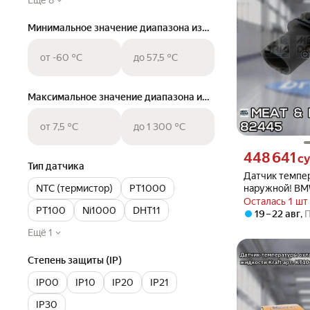
Минимальное значение диапазона измерения (температура)
от -60 °C
до 57,5 °C
Максимальное значение диапазона измерения (температура
от 7,5 °C
до 1 300 °C
Цена 448641 сум
448 641
с
Тип датчика
Датчик темпе
NTC (термистор)
PT1000
наружной! B
E39/E46/E60/
Осталась 1 шт
PT100
Ni1000
DHT11
94> MEAT & DO
19 – 22 авг
,
Ещё 1
Степень защиты (IP)
IP00
IP10
IP20
IP21
IP30