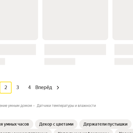
2
3
4
Вперёд
ение умным домом
Датчики температуры и влажности
я умных часов
Декор с цветами
Держатели пустышки