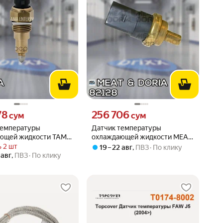
78 сум вместо
Цена 256706 сум вместо
78
256 706
сум
сум
температуры
Датчик температуры
ющей жидкости TAMA
охлаждающей жидкости MEAT
TAMA арт. LS206
& DORIA арт. 82128
 2 шт
19 – 22 авг
,
ПВЗ
По клику
 авг
,
ПВЗ
По клику