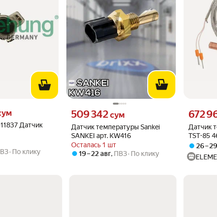
м вместо
Цена 509342 сум вместо
Цена 6729
сум
509 342
672 9
сум
1837 Датчик
Датчик температуры Sankei
Датчик 
SANKEI арт. KW416
TST-85 
Осталась 1 шт
26 – 2
ВЗ
По клику
19 – 22 авг
,
ПВЗ
По клику
ELEM