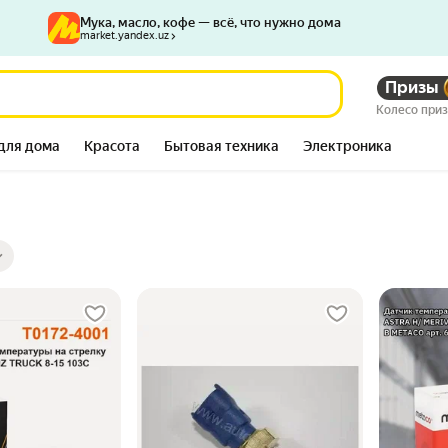
Мука, масло, кофе — всё, что нужно дома
market.yandex.uz
Призы
Колесо при
для дома
Красота
Бытовая техника
Электроника
ры
ов