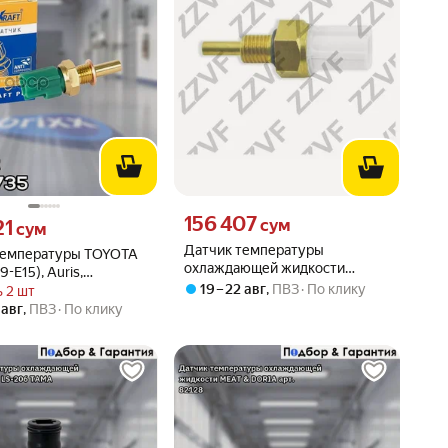
Цена 156407 сум вместо
156 407
21 сум вместо
сум
21
сум
Датчик температуры
температуры TOYOTA
охлаждающей жидкости
E9-E15), Auris,
HONDA ACCORD (03…), CIVIC
19 – 22 авг
,
ПВЗ
По клику
ющей жидкости. KT
 2 шт
(02…), CR-V (0 ZZVF ZVTA010
KRAFT" Kraft арт. KT
 авг
,
ПВЗ
По клику