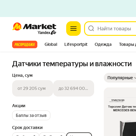
Market
Все хиты
Global
Lifesportpit
Одежда
Товары 
Автотовары
Яндекс Фабрика
Split
Датчики температуры и влажности
Выбранные фильт
Сортировка товар
Цена, сум
Популярные
от 29 205 сум
до 32 694 002 сум
Акции
Баллы за отзыв
Срок доставки