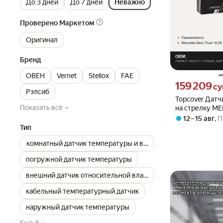
До 3 дней
До 7 дней
Неважно
Проверено Маркетом
Оригинал
Бренд
ОВЕН
Vernet
Stellox
FAE
Цена 159209 сум
159 209
с
Рэлсиб
Topcover Дат
Показать всё
на стрелку M
TRUCK 8-15 1
12 – 15 авг
,
П
Тип
комнатный датчик температуры и влажности
погружной датчик температуры
внешний датчик относительной влажности/ температуры
кабельный температурный датчик
наружный датчик температуры
Ещё 8