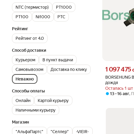
NTC (термистор)
PT1000
PT100
Ni1000
PTC
Рейтинг
Рейтинг от 4.0
Способ доставки
Курьером
В пункт выдачи
Цена 1097475 су
1 097 475
Самовывозом
Доставка по клику
BORSEHUNG B1
Неважно
дождя
Осталась 1 шт
Способы оплаты
13 – 16 авг
,
П
Онлайн
Картой курьеру
Наличными курьеру
Магазин
"АльфаПартс"
"Селлер"
-VIEIR-