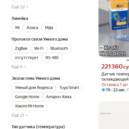
Ещё 22
Линейка
Mi
Алиса
Mijia
Протокол связи Умного дома
ZigBee
Wi-Fi
Bluetooth
отсутствует
RS-485
Цена 221360 сум
221 360
с
Ещё 6
Датчик темпе
Экосистема Умного дома
охлаждающей 
арт. KT 104891
Осталась 1 шт
Умный дом Яндекса
Tuya Smart
19 – 22 авг
,
Google Home
Amazon Alexa
Xiaomi Mi Home
Ещё 21
Тип датчика (температура)