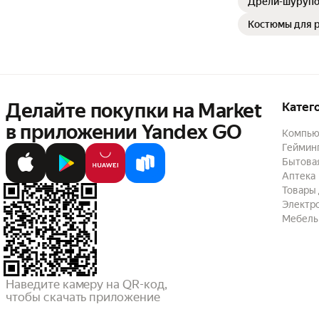
Дрели-шурупо
Костюмы для р
Делайте покупки на Market

Катег
в приложении Yandex GO
Компью
Геймин
Бытовая
Аптека
Товары 
Электр
Мебель
Наведите камеру на QR-код,

чтобы скачать приложение