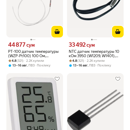
44 877
33 492
Цена 44877 сум вместо
Цена 33492 сум вместо
сум
сум
PT-100 датчик температуры
NTC датчик температуры 10
(WZP-Pt100) 100 Ом,
кОм 3950 (W1209, W1401),
Рейтинг товара: 4.8 из 5
Оценок: (321) · 2.2K купили
проводной в гильзе, 0.5 м, 1
Рейтинг товара: 4.8 из 5
Оценок: (321) · 2.2K купили
проводной в гильзе, 0.5 м, 1
4.8
(321) · 2.2K купили
4.8
(321) · 2.2K купили
шт.
шт.
,
,
13 – 16 авг
ПВЗ
По клику
13 – 16 авг
ПВЗ
По клику