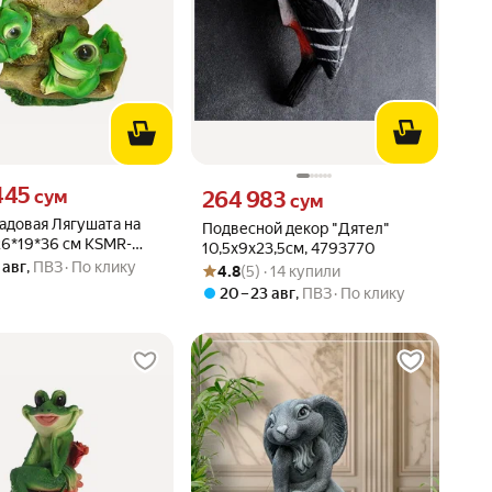
445 сум вместо
445
Цена 264983 сум вместо
сум
264 983
сум
адовая Лягушата на
Подвесной декор "Дятел"
26*19*36 см KSMR-
10,5х9х23,5см, 4793770
F372
 авг
,
ПВЗ
По клику
Рейтинг товара: 4.8 из 5
Оценок: (5) · 14 купили
4.8
(5) · 14 купили
20 – 23 авг
,
ПВЗ
По клику