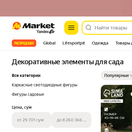
Market
Все хиты
Global
Lifesportpit
Одежда
Товары 
Автотовары
Яндекс Фабрика
Split
Декоративные элементы для сада
Выбранные фильт
Сортировка товар
Все категории
Популярные
Каркасные светодиодные фигуры
Фигуры садовые
Цена, сум
от 29 701 сум
до 8 260 366 сум