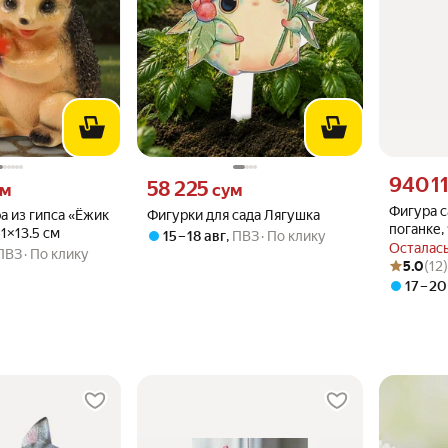
Цена 9401
940 1
 вместо
Цена 58225 сум вместо
58 225
ум
сум
Фигура с
а из гипса «Ёжик
Фигурки для сада Лягушка
поганке,
1×13.5 см
15 – 18 авг
,
ПВЗ
По клику
123495/
Осталась
ПВЗ
По клику
Рейтинг то
Оценок: (1
5.0
(12
17 – 20