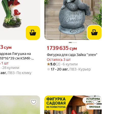
13 сум вместо
13
Цена 1739635 сум вместо
сум
1 739 635
сум
адовая Лягушка на
Фигурка для сада Зайка "элен"
 18*16*39 см KSMR-
Осталось 3 шт
F338
 1 шт
Рейтинг товара: 5.0 из 5
Оценок: (2) · 6 купили
5.0
(2) · 6 купили
вара: 5.0 из 5
2) · 28 купили
) · 28 купили
17 – 20 авг
,
ПВЗ
Курьер
 авг
,
ПВЗ
По клику