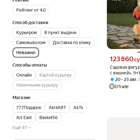
Рейтинг
Рейтинг от 4.0
Способ доставки
Курьером
В пункт выдачи
Самовывозом
Доставка по клику
Неважно
Цена 123860 сум
123 860
с
Способы оплаты
Садовая фигур
с вишней», 9×1
Онлайн
Картой курьеру
20 – 23 авг
,
Наличными курьеру
DTrade
Магазин
777Подарок
AkrilART
AkTs
Art East
Basket56
Ещё 97