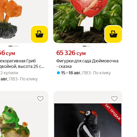
66 сум вместо
Цена 65326 сум вместо
66
65 326
сум
сум
екоративная Гриб
Фигурки для сада Дюймовочка
двойной, высота 25 см
- сказка
вара: 5.0 из 5
) · 2 купили
3236/F012
· 2 купили
15 – 18 авг
,
ПВЗ
По клику
 авг
,
ПВЗ
По клику