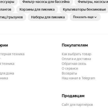
сессуары
Фильтр-насосы для бассейна
Фильтры, насосы 
шлангов
Корзины для пикника
Культиваторы бензиновые
птиц/грызунов
Наборы для пикника
Показать еще
ории
Покупателям
терная техника
Как выбрать товар
г
Оплата и доставка
 техника
Обратная связь
О сервисе
для дома
Возвраты
оника
Наш канал в Telegram
Продавцам
Сайт для партнёров