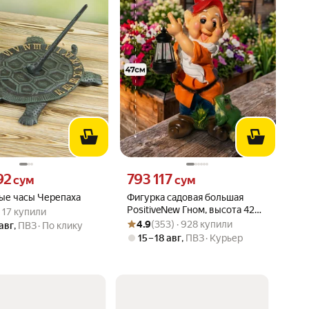
92 сум вместо
Цена 793117 сум вместо
92
793 117
сум
сум
ые часы Черепаха
Фигурка садовая большая
вара: 5.0 из 5
) · 17 купили
PositiveNew Гном, высота 42
 · 17 купили
Рейтинг товара: 4.9 из 5
Оценок: (353) · 928 купили
см, полистоун, для дачи, сада и
4.9
(353) · 928 купили
 авг
,
ПВЗ
По клику
огорода, цвет красный,
15 – 18 авг
,
ПВЗ
Курьер
зеленый