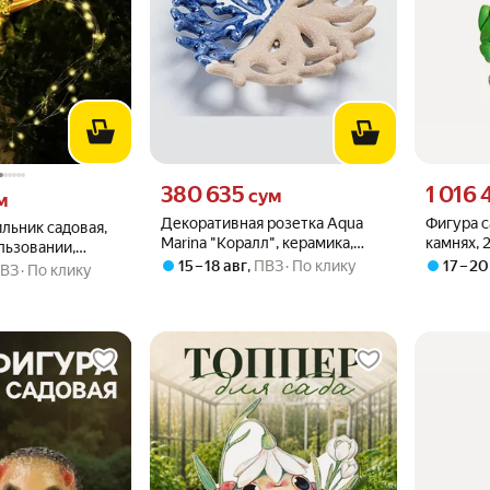
Цена 380635 сум вместо
Цена 1016
380 635
1 016 
 вместо
сум
м
Декоративная розетка Aqua
Фигура с
льник садовая,
Marina "Коралл", керамика,
камнях, 
льзовании,
цвет разноцветный
123459/
15 – 18 авг
,
ПВЗ
По клику
17 – 20
дома, дачи и
ВЗ
По клику
мещений