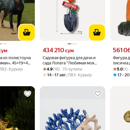
м вместо
Цена 434210 сум вместо
Цена 5610
434 210
561 0
сум
сум
а из полистоуна
Садовая фигурка для дачи и
Фигура д
рман», 45×19×46
сада Лопата "Любимая моя
лисичка 
Рейтинг товара: 4.9 из 5
Оценок: (18) · 70 купили
Рейтинг то
Оценок: (1
дача" (высота - 79 см)
KSMR-12
ПВЗ
Курьер
4.9
(18) · 70 купили
5.0
(1) 
14 – 17 авг
,
ПВЗ
Курьер
17 – 20