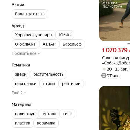
Акции
Баллы за отзыв
Бренд
Хорошие сувениры
Klesto
0_ok.rilART
АТЛАР
Барельеф
Цена 1070379 су
1 070 379
Показать всё
Садовая фигур
«Собака Добе
Тематика
см
20 – 23 авг
,
звери
растительность
DTrade
персонажи
птицы
рептилии
Ещё 2
Материал
полистоун
металл
гипс
пластик
керамика