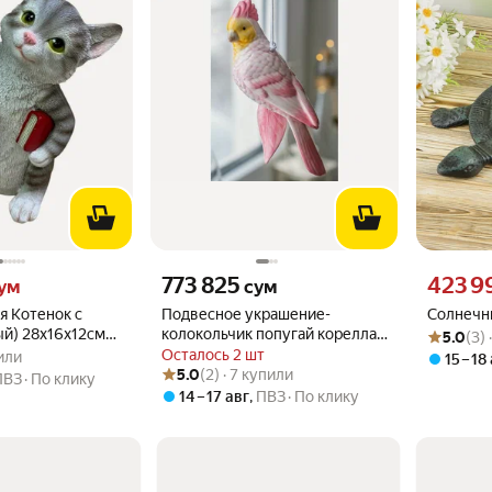
 вместо
Цена 773825 сум вместо
Цена 4239
773 825
423 9
ум
сум
я Котенок с
Подвесное украшение-
Солнечн
Рейтинг то
Оценок: (3
й) 28х16х12см
колокольчик попугай корелла
5.0
(3)
.0 из 5
упили
F882
розовый, керамика, 20 см, ЕДГ
Осталось 2 шт
пили
15 – 18
Рейтинг товара: 5.0 из 5
Оценок: (2) · 7 купили
(EDG) 016266-29-2
5.0
(2) · 7 купили
ПВЗ
По клику
14 – 17 авг
,
ПВЗ
По клику