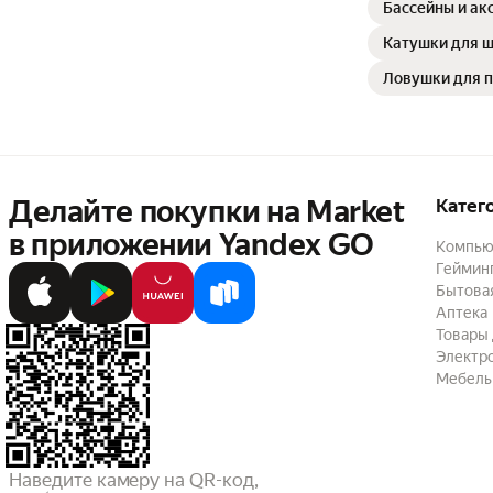
Бассейны и ак
Катушки для 
Ловушки для 
Делайте покупки на Market

Катег
в приложении Yandex GO
Компью
Геймин
Бытовая
Аптека
Товары 
Электр
Мебель
Наведите камеру на QR-код,
