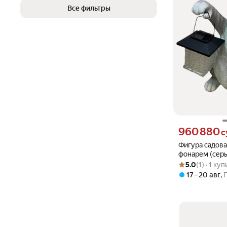
Все фильтры
Цена 960880 сум
960 880
с
Фигура садова
фонарем (серы
Рейтинг товара: 5
Оценок: (1) · 1 к
KSMR-718595/
5.0
(1) · 1 ку
17 – 20 авг
,