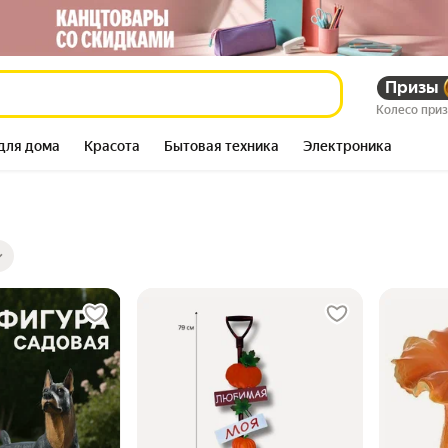
Призы
Колесо при
для дома
Красота
Бытовая техника
Электроника
ры
ов