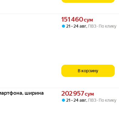
Цена 151460 сум вместо
151 460
сум
21 – 24 авг
,
ПВЗ
По клику
В корзину
Цена 202957 сум вместо
мартфона, ширина
202 957
сум
21 – 24 авг
,
ПВЗ
По клику