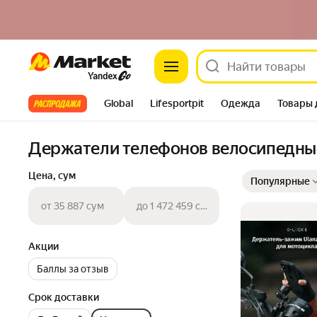
Market
Все хиты
Global
Lifesportpit
Одежда
Товары 
Автотовары
Яндекс Фабрика
Split
Держатели телефонов велосипедны
Выбранные фильт
Сортировка товар
Цена, сум
Популярные
от 35 887 сум
до 1 472 459 сум
Акции
Баллы за отзыв
Срок доставки