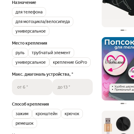
Назначение
для телефона
для мотоцикла/велосипеда
универсальное
Место крепления
руль
трубчатый элемент
универсальное
крепление GoPro
Макс. диагональ устройства, "
от 6 "
до 13 "
Способ крепления
зажим
кронштейн
крючок
ремешок