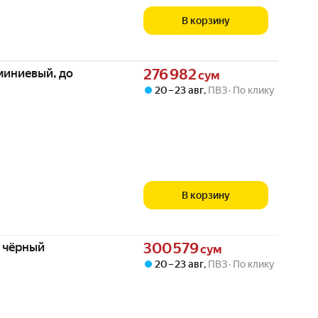
В корзину
Цена 276982 сум вместо
миниевый, до
276 982
сум
20 – 23 авг
,
ПВЗ
По клику
В корзину
Цена 300579 сум вместо
т чёрный
300 579
сум
20 – 23 авг
,
ПВЗ
По клику