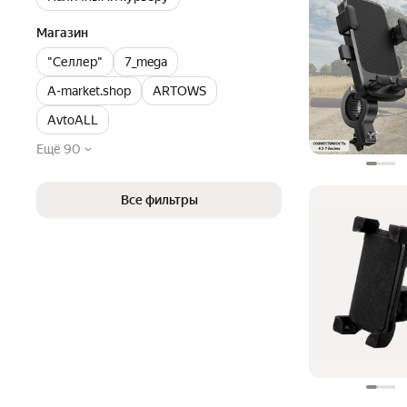
Магазин
"Селлер"
7_mega
A-market.shop
ARTOWS
AvtoALL
Ещё 90
Все фильтры