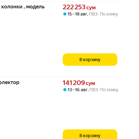
Цена 222253 сум вместо
 колонки , модель
222 253
сум
15 – 18 авг
,
ПВЗ
По клику
В корзину
Цена 141209 сум вместо
флектор
141 209
сум
13 – 16 авг
,
ПВЗ
По клику
В корзину