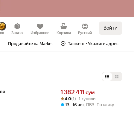
Войти
зов
Заказы
Избранное
Корзина
Русский
Продавайте на Market
Ташкент
• Укажите адрес
Выбор типа 
Цена 1382411 сум вместо
кла
1 382 411
сум
Рейтинг товара: 4.0 из 5
Оценок: (1) · 1 купили
4.0
(1) · 1 купили
13 – 16 авг
,
ПВЗ
По клику