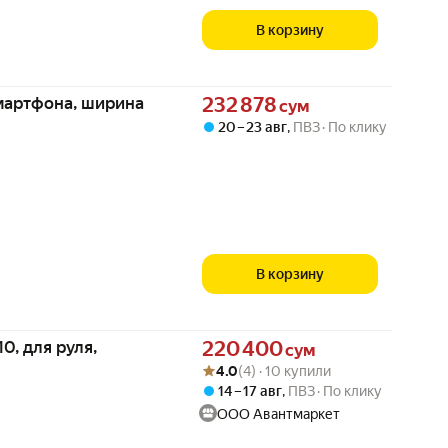
В корзину
Цена 232878 сум вместо
мартфона, ширина
232 878
сум
20 – 23 авг
,
ПВЗ
По клику
В корзину
Цена 220400 сум вместо
0, для руля,
220 400
сум
Рейтинг товара: 4.0 из 5
Оценок: (4) · 10 купили
4.0
(4) · 10 купили
14 – 17 авг
,
ПВЗ
По клику
ООО Авантмаркет