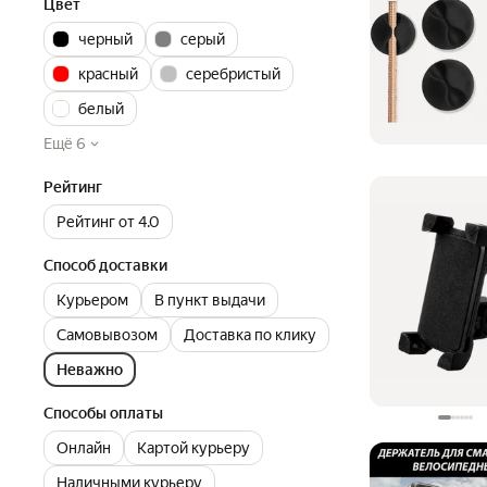
Цвет
черный
серый
красный
серебристый
белый
Ещё 6
Рейтинг
Рейтинг от 4.0
Способ доставки
Курьером
В пункт выдачи
Самовывозом
Доставка по клику
Неважно
Способы оплаты
Онлайн
Картой курьеру
Наличными курьеру