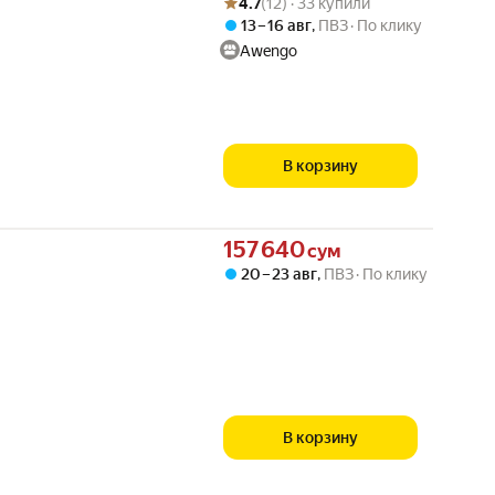
4.7
(12) · 33 купили
13 – 16 авг
,
ПВЗ
По клику
Awengo
В корзину
Цена 157640 сум вместо
157 640
сум
20 – 23 авг
,
ПВЗ
По клику
В корзину