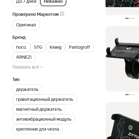
До 7 дней
Неважно
Проверено Маркетом
Оригинал
Бренд
hoco.
STG
Kewig
Pantogroff
ARNEZI
Показать всё
Тип
держатель
гравитационный держатель
магнитный держатель
антивибрационный модуль
крепление для чехла