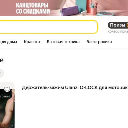
Призы
Колесо при
для дома
Красота
Бытовая техника
Электроника
е
ры
ов
Держатель-зажим Ulanzi O-LOCK для мотоци