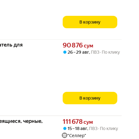
В корзину
Цена 90876 сум вместо
тель для
90 876
сум
26 – 29 авг
,
ПВЗ
По клику
В корзину
Цена 111678 сум вместо
еящиеся, черные,
111 678
сум
15 – 18 авг
,
ПВЗ
По клику
"Селлер"