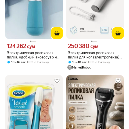
124 262
250 380
Цена 124262 сум вместо
Цена 250380 сум вместо
сум
сум
Электрическая роликовая
Электрическая роликовая
пилка, удобный аксессуар на
пилка для ног (электропенза)
каждый день, подходит для
Ray Battler RB 0018 LED-
,
,
13 – 16 авг
ПВЗ
По клику
15 – 18 авг
ПВЗ
По клику
дома и в подарок
дисплей, подсветка
MarketRobot