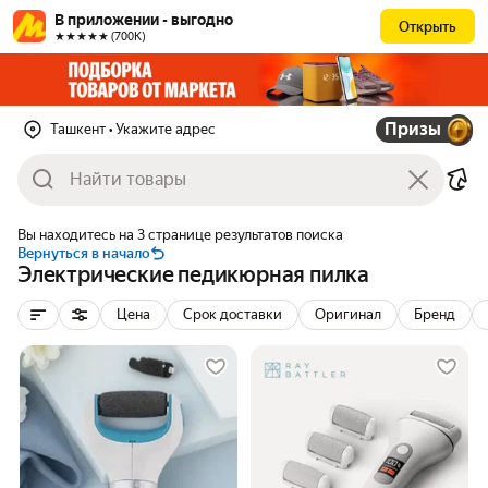
В приложении - выгодно
Открыть
★★★★★ (700К)
Призы
Ташкент
• Укажите адрес
Вы находитесь на 3 странице результатов поиска
Вернуться в начало
Электрические педикюрная пилка
Цена
Срок доставки
Оригинал
Бренд