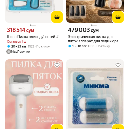
318 514
479 003
Цена 318514 сум вместо
Цена 479003 сум вместо
сум
сум
Шолл Пилка элект д/ногтей #
Электрическая пилка для
пяток аппарат для педикюра
Осталась 1 шт
,
15 – 18 авг
ПВЗ
По клику
,
20 – 23 авг
ПВЗ
По клику
МедПокупки