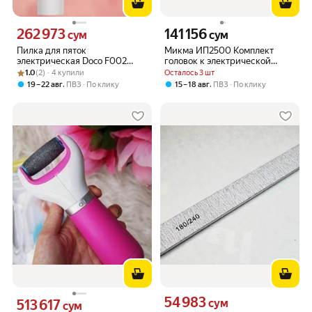
262 973
141 156
Цена 262973 сум вместо
Цена 141156 сум вместо
сум
сум
Пилка для пяток
Микма ИП2500 Комплект
электрическая Doco F002
головок к электрической
Рейтинг товара: 1.0 из 5
Оценок: (2) · 4 купили
White
роликовой пилке
1.0
(2) · 4 купили
Осталось 3 шт
,
,
19 – 22 авг
ПВЗ
По клику
15 – 18 авг
ПВЗ
По клику
54 983
Цена 54983 сум вместо
513 617
сум
Цена 513617 сум вместо
сум