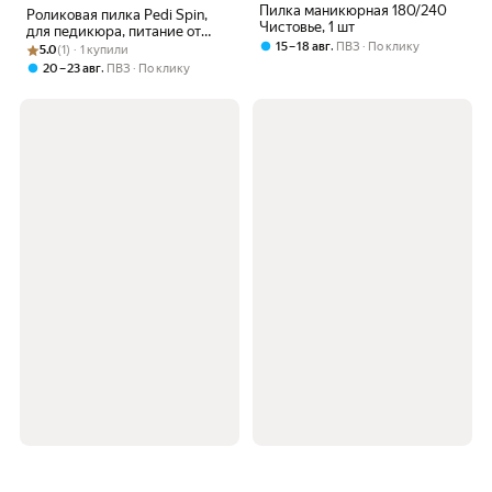
Пилка маникюрная 180/240
Роликовая пилка Pedi Spin,
Чистовье, 1 шт
для педикюра, питание от
,
15 – 18 авг
ПВЗ
По клику
Рейтинг товара: 5.0 из 5
Оценок: (1) · 1 купили
батареек, розовая
5.0
(1) · 1 купили
,
20 – 23 авг
ПВЗ
По клику