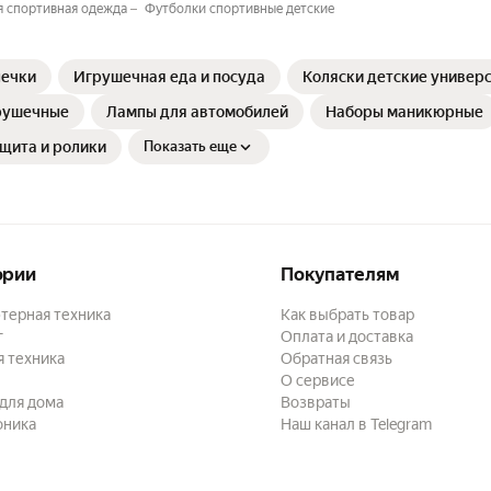
 спортивная одежда⁣⁣⁣⁣
Футболки спортивные детские
печки
Игрушечная еда и посуда
Коляски детские универ
рушечные
Лампы для автомобилей
Наборы маникюрные
щита и ролики
Показать еще
ории
Покупателям
терная техника
Как выбрать товар
г
Оплата и доставка
 техника
Обратная связь
О сервисе
для дома
Возвраты
оника
Наш канал в Telegram