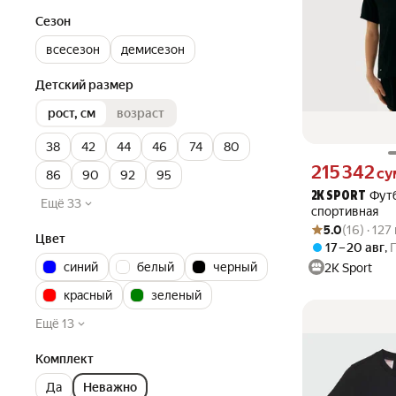
Сезон
всесезон
демисезон
Детский размер
рост, см
возраст
38
42
44
46
74
80
Цена 215342 сум
215 342
су
86
90
92
95
Фут
2K SPORT
Ещё 33
спортивная
Рейтинг товара: 5
Оценок: (16) · 1
5.0
(16) · 12
Цвет
17 – 20 авг
,
синий
белый
черный
2K Sport
красный
зеленый
Ещё 13
Комплект
Да
Неважно