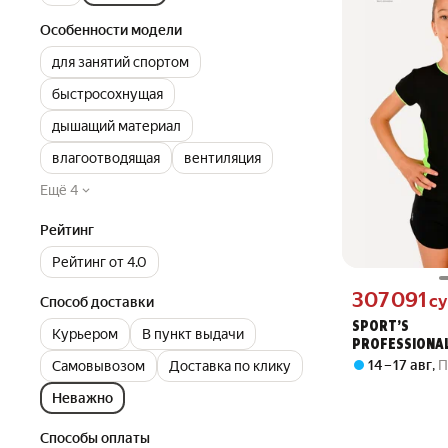
Особенности модели
для занятий спортом
быстросохнущая
дышащий материал
влагоотводящая
вентиляция
Ещё 4
Рейтинг
Рейтинг от 4.0
Цена 307091 сум
307 091
с
Способ доставки
SPORT’S
Курьером
В пункт выдачи
PROFESSIONA
спортивная
14 – 17 авг
,
П
Самовывозом
Доставка по клику
Неважно
Способы оплаты