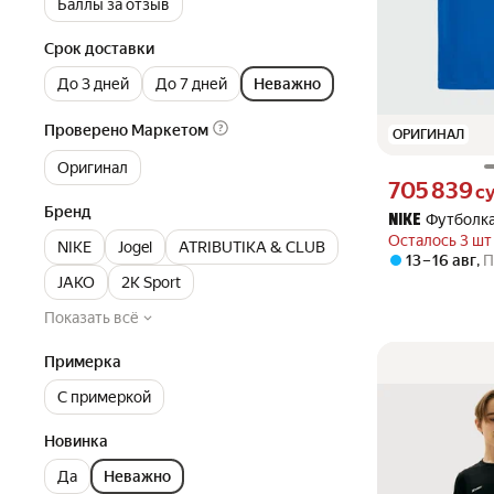
Баллы за отзыв
Срок доставки
До 3 дней
До 7 дней
Неважно
Проверено Маркетом
ОРИГИНАЛ
Оригинал
Цена 705839 сум
705 839
с
Бренд
Футболка
NIKE
Осталось 3 шт
NIKE
Jogel
ATRIBUTIKA & CLUB
13 – 16 авг
,
П
JAKO
2K Sport
Показать всё
Примерка
С примеркой
Новинка
Да
Неважно