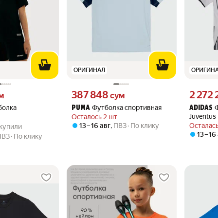
ОРИГИНАЛ
ОРИГИН
 вместо
Цена 387848 сум вместо
Цена 2272
387 848
2 272 
м
сум
болка
Футболка спортивная
PUMA
ADIDAS
Juventus
Осталось 2 шт
.0 из 5
27 купили
13 – 16 авг
,
ПВЗ
По клику
Осталась
7 купили
13 – 16
ПВЗ
По клику