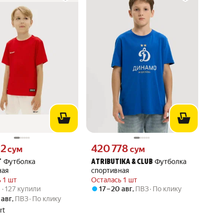
42 сум вместо
Цена 420778 сум вместо
42
420 778
сум
сум
Футболка
Футболка
T
ATRIBUTIKA & CLUB
ная
спортивная
 1 шт
Осталась 1 шт
вара: 5.0 из 5
6) · 127 купили
) · 127 купили
17 – 20 авг
,
ПВЗ
По клику
 авг
,
ПВЗ
По клику
rt