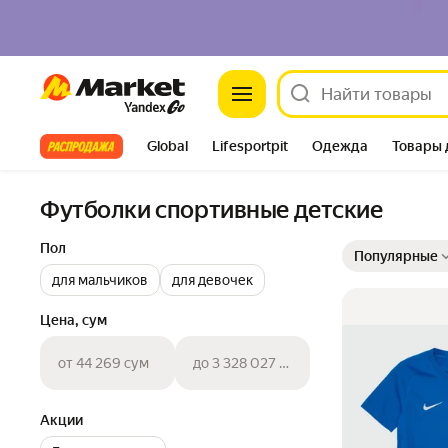
Market
Все хиты
Global
Lifesportpit
Одежда
Товары 
Автотовары
Яндекс Фабрика
Split
Футболки спортивные детские
Выбранные фильт
Сортировка товар
Пол
Популярные
для мальчиков
для девочек
Цена, сум
от 44 269 сум
до 3 328 027 сум
Акции