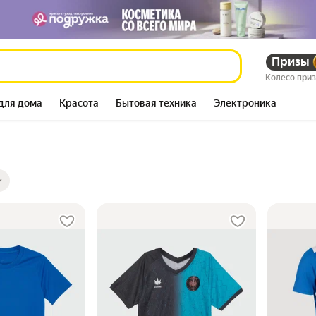
Призы
Колесо при
для дома
Красота
Бытовая техника
Электроника
ры
ов