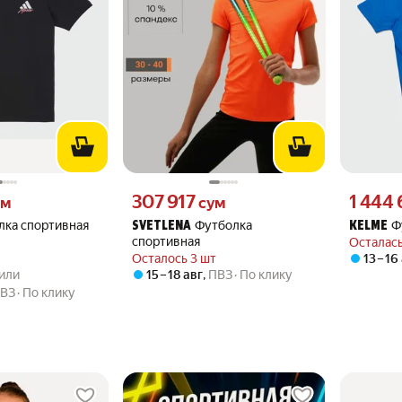
 вместо
Цена 307917 сум вместо
Цена 1444
307 917
1 444
ум
сум
лка спортивная
Футболка
Ф
SVETLENA
KELME
спортивная
Осталась
Осталось 3 шт
13 – 16
.0 из 5
упили
пили
15 – 18 авг
,
ПВЗ
По клику
ВЗ
По клику