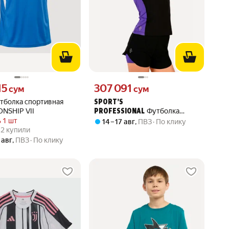
15 сум вместо
Цена 307091 сум вместо
15
307 091
сум
сум
тболка спортивная
SPORT’S
NSHIP VII
Футболка
PROFESSIONAL
спортивная
 1 шт
14 – 17 авг
,
ПВЗ
По клику
вара: 5.0 из 5
) · 2 купили
· 2 купили
 авг
,
ПВЗ
По клику