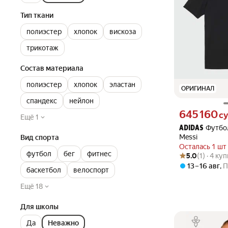
Тип ткани
полиэстер
хлопок
вискоза
трикотаж
Состав материала
полиэстер
хлопок
эластан
ОРИГИНАЛ
спандекс
нейлон
Цена 645160 сум
645 160
с
Ещё 1
Футбо
ADIDAS
Messi
Вид спорта
Осталась 1 шт
футбол
бег
фитнес
Рейтинг товара: 5
Оценок: (1) · 4 к
5.0
(1) · 4 ку
13 – 16 авг
,
П
баскетбол
велоспорт
Ещё 18
Для школы
Да
Неважно