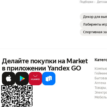
Подборки
Детская
Декор для вы
Лабиринты иг
Спортивная за
Делайте покупки на Market

Катег
в приложении Yandex GO
Компью
Геймин
Бытовая
Аптека
Товары 
Электр
Мебель