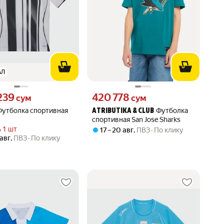
АЛ
239 сум вместо
Цена 420778 сум вместо
239
420 778
сум
сум
Футболка спортивная
Футболка
ATRIBUTIKA & CLUB
спортивная San Jose Sharks
 1 шт
17 – 20 авг
,
ПВЗ
По клику
 авг
,
ПВЗ
По клику