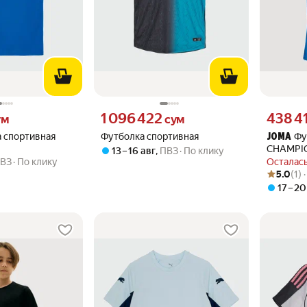
 вместо
Цена 1096422 сум вместо
Цена 4384
1 096 422
438 4
ум
сум
 спортивная
Футболка спортивная
Фу
JOMA
CHAMPIO
13 – 16 авг
,
ПВЗ
По клику
ВЗ
По клику
Осталась
Рейтинг то
Оценок: (1
5.0
(1) 
17 – 20