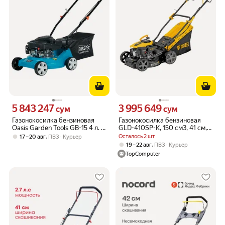
5 843 247
3 995 649
Цена 5843247 сум вместо
Цена 3995649 сум вместо
сум
сум
Газонокосилка бензиновая
Газонокосилка бензиновая
Oasis Garden Tools GB-15 4 л. с.
GLD-410SP-K, 150 см3, 41 см,
42 см
привод, 40 л Denzel 58813
,
Осталось 2 шт
17 – 20 авг
ПВЗ
Курьер
,
19 – 22 авг
ПВЗ
Курьер
TopComputer