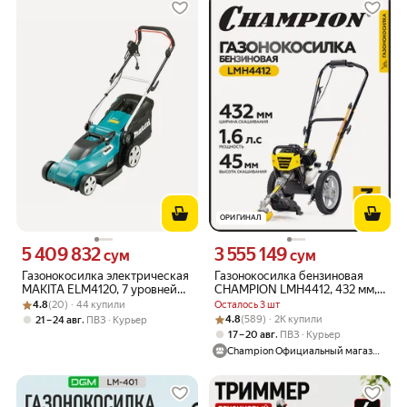
ОРИГИНАЛ
5 409 832
3 555 149
Цена 5409832 сум вместо
Цена 3555149 сум вместо
сум
сум
Газонокосилка электрическая
Газонокосилка бензиновая
MAKITA ELM4120, 7 уровней
CHAMPION LMH4412, 432 мм,
Рейтинг товара: 4.8 из 5
Оценок: (20) · 44 купили
высоты скашивания,
несамоходная, без
4.8
(20) · 44 купили
Осталось 3 шт
травосборник 45 литров, 1,6
травосборника
Рейтинг товара: 4.8 из 5
Оценок: (589) · 2K купили
,
4.8
(589) · 2K купили
21 – 24 авг
ПВЗ
Курьер
кВт
,
17 – 20 авг
ПВЗ
Курьер
Champion Официальный магазин