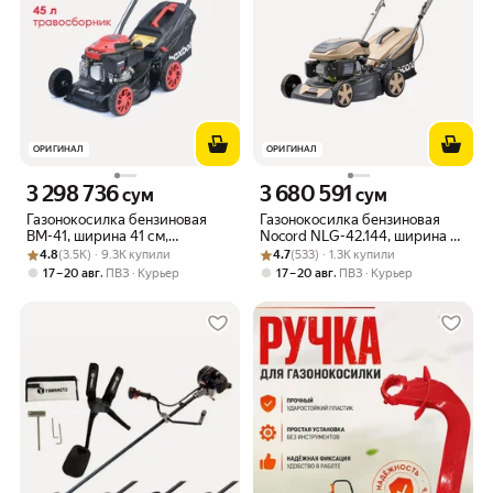
ОРИГИНАЛ
ОРИГИНАЛ
3 298 736
3 680 591
Цена 3298736 сум вместо
Цена 3680591 сум вместо
сум
сум
Газонокосилка бензиновая
Газонокосилка бензиновая
BM-41, ширина 41 см,
Nocord NLG-42.144, ширина 42
Рейтинг товара: 4.8 из 5
Оценок: (3.5K) · 9.3K купили
травосборник 45 л
Рейтинг товара: 4.7 из 5
Оценок: (533) · 1.3K купили
см, 144 см3, несамоходная
4.8
(3.5K) · 9.3K купили
4.7
(533) · 1.3K купили
,
,
17 – 20 авг
ПВЗ
Курьер
17 – 20 авг
ПВЗ
Курьер