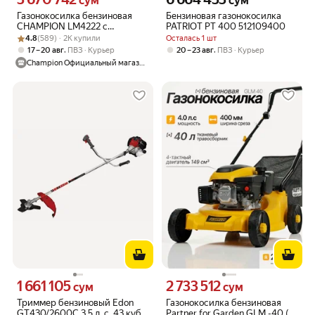
сум
сум
Газонокосилка бензиновая
Бензиновая газонокосилка
CHAMPION LM4222 с
PATRIOT PT 400 512109400
Рейтинг товара: 4.8 из 5
Оценок: (589) · 2K купили
мульчированием и
4.8
(589) · 2K купили
Осталась 1 шт
травосборником
,
,
17 – 20 авг
ПВЗ
Курьер
20 – 23 авг
ПВЗ
Курьер
Champion Официальный магазин
1 661 105
2 733 512
Цена 1661105 сум вместо
Цена 2733512 сум вместо
сум
сум
Триммер бензиновый Edon
Газонокосилка бензиновая
GT430/2600C 3.5 л. с, 43 куб.
Partner for Garden GLM -40 (