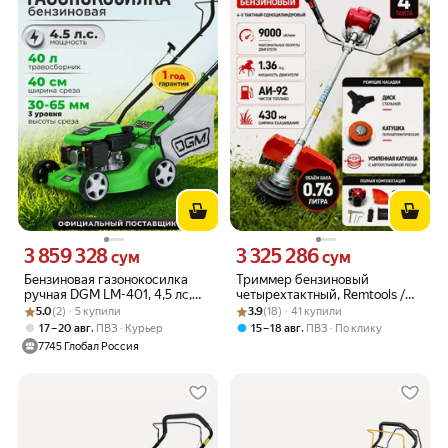
3 859 328
3 325 286
Цена 3859328 сум вместо
Цена 3325286 сум вместо
сум
сум
Бензиновая газонокосилка
Триммер бензиновый
ручная DGM LM-401, 4,5 лс,
четырехтактный, Remtools /
Рейтинг товара: 5.0 из 5
Оценок: (2) · 5 купили
травосборник 40 л,
Рейтинг товара: 3.9 из 5
Оценок: (18) · 41 купили
газонокосилка бензиновая
5.0
(2) · 5 купили
3.9
(18) · 41 купили
несамоходная
,
,
17 – 20 авг
ПВЗ
Курьер
15 – 18 авг
ПВЗ
По клику
7745 Глобал Россия