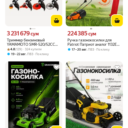
3 231 679
224 385
Цена 3231679 сум вместо
Цена 224385 сум вместо
сум
сум
Триммер бензиновый
Ручка газонокосилки для
YAMAMOTO SMR-520/52СС
Patriot Патриот аналог 1132E
Рейтинг товара: 4.8 из 5
Оценок: (129) · 324 купили
(2х тактный двигатель),
1134E
4.8
(129) · 324 купили
,
17 – 20 авг
ПВЗ
По клику
3200Вт, 9000об/мин.
,
19 – 22 авг
ПВЗ
По клику