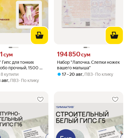
51 сум вместо
Цена 194850 сум вместо
1
194 850
сум
сум
 Гипс для тонких
Набор "Лапочка. Слепки ножек
собо прочный, 1500 мл
вашего малыша"
вара: 3.0 из 5
) · 8 купили
 · 8 купили
17 – 20 авг
,
ПВЗ
По клику
3 авг
,
ПВЗ
По клику