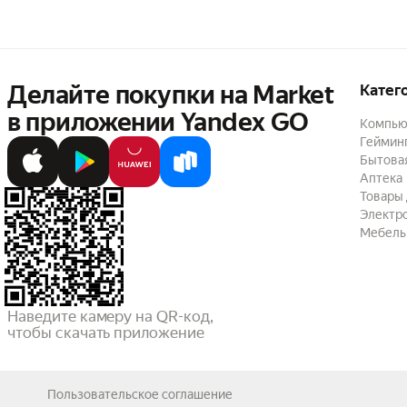
Делайте покупки на Market

Катег
в приложении Yandex GO
Компью
Геймин
Бытовая
Аптека
Товары 
Электр
Мебель
Наведите камеру на QR-код,

чтобы скачать приложение
Пользовательское соглашение