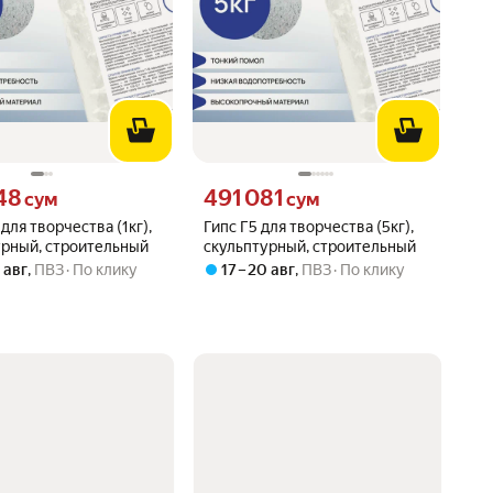
48 сум вместо
Цена 491081 сум вместо
48
491 081
сум
сум
 для творчества (1кг),
Гипс Г5 для творчества (5кг),
урный, строительный
скульптурный, строительный
0 авг
,
ПВЗ
По клику
17 – 20 авг
,
ПВЗ
По клику