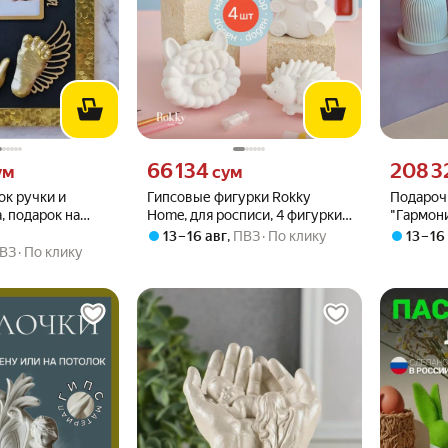
 вместо
Цена 66134 сум вместо
Цена 2083
66 134
208 3
ум
сум
ок ручки и
Гипсовые фигурки Rokky
Подароч
 подарок на
Home, для росписи, 4 фигурки,
"Гармон
натуральный гипс, белый, 300
13 – 16 авг
,
ПВЗ
По клику
13 – 16
г
ВЗ
По клику