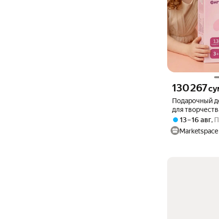
Цена 130267 сум
130 267
су
Подарочный д
для творчеств
гипса
13 – 16 авг
,
П
Marketspace