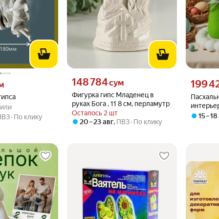
Цена 148784 сум вместо
148 784
 вместо
Цена 1994
сум
199 4
м
Фигурка гипс Младенец в
гипса
Пасхальн
руках Бога , 11 8 см, перламутр
.0 из 5
упили
интерьер
пили
Осталось 2 шт
яйцо
15 – 18
ПВЗ
По клику
20 – 23 авг
,
ПВЗ
По клику