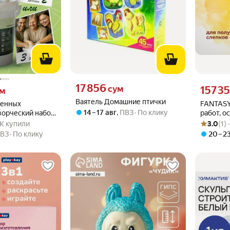
Цена 17856 сум вместо
17 856
 вместо
Цена 1573
сум
157 35
ум
Ваятель Домашние птички
ленных
FANTASY
14 – 17 авг
,
ПВЗ
По клику
ворческий набор
работ, о
.7 из 5
 15K купили
Рейтинг то
Оценок: (1
для двоих на 8
(1200 г)
15K купили
3.0
(1)
ВЗ
По клику
20 – 2