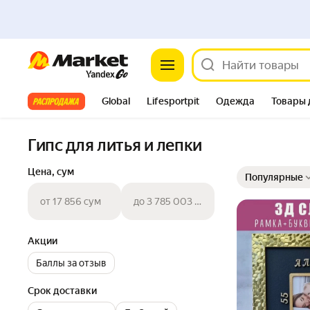
Market
Все хиты
Global
Lifesportpit
Одежда
Товары 
Автотовары
Яндекс Фабрика
Split
Гипс для литья и лепки
Выбранные фильт
Сортировка товар
Цена, сум
Популярные
от 17 856 сум
до 3 785 003 сум
Акции
Баллы за отзыв
Срок доставки