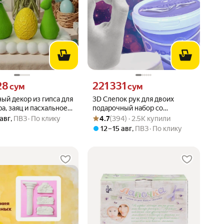
28 сум вместо
Цена 221331 сум вместо
28
221 331
сум
сум
ый декор из гипса для
3D Слепок рук для двоих
а, заяц и пасхальное
подарочный набор со
Рейтинг товара: 4.7 из 5
Оценок: (394) · 2.5K купили
ароматизированной свечой
 авг
,
ПВЗ
По клику
4.7
(394) · 2.5K купили
12 – 15 авг
,
ПВЗ
По клику