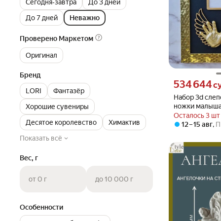
Сегодня‐завтра
До 3 дней
До 7 дней
Неважно
Проверено Маркетом
Оригинал
Бренд
Цена 534644 сум
534 644
с
LORI
Фантазёр
Набор 3d слеп
ножки малыша,
Хорошие сувениры
рождение
Осталось 3 шт
Десятое королевство
Химактив
12 – 15 авг
,
П
Показать всё
Вес, г
от 0 г
до 10 000 г
Особенности