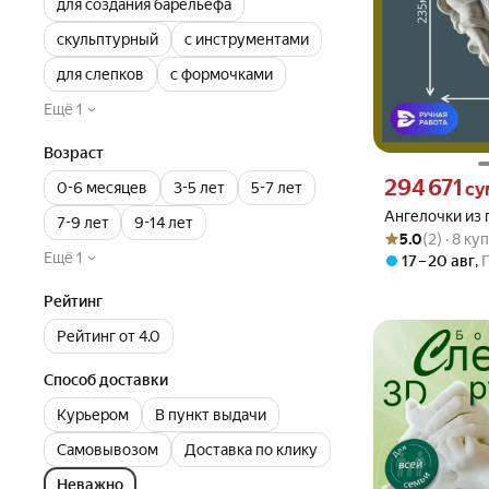
для создания барельефа
скульптурный
с инструментами
для слепков
с формочками
Ещё 1
Возраст
Цена 294671 сум
294 671
су
0-6 месяцев
3-5 лет
5-7 лет
Ангелочки из 
7-9 лет
9-14 лет
Рейтинг товара: 5
Оценок: (2) · 8 к
5.0
(2) · 8 ку
Ещё 1
17 – 20 авг
,
Рейтинг
Рейтинг от 4.0
Способ доставки
Курьером
В пункт выдачи
Самовывозом
Доставка по клику
Неважно