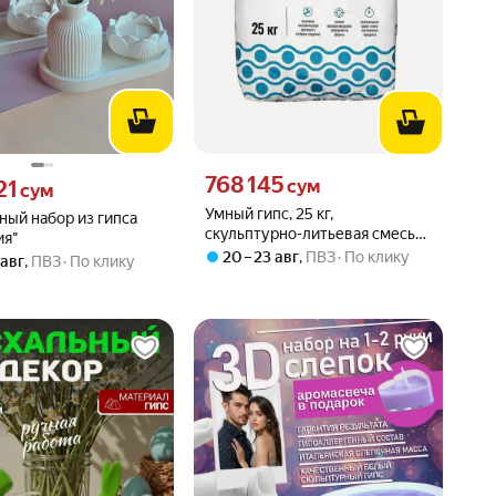
Цена 768145 сум вместо
768 145
21 сум вместо
сум
21
сум
Умный гипс, 25 кг,
ный набор из гипса
скульптурно-литьевая смесь
ия"
для 3D литья
20 – 23 авг
,
ПВЗ
По клику
 авг
,
ПВЗ
По клику