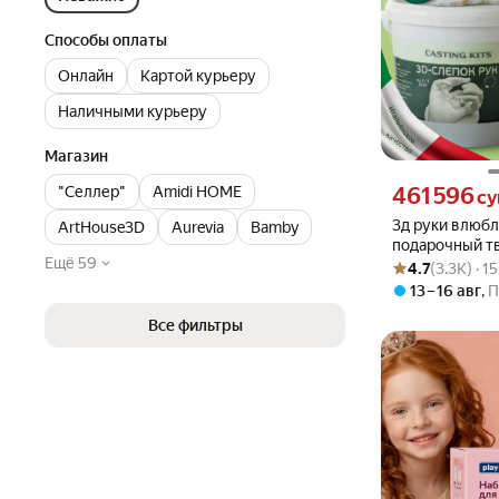
Способы оплаты
Онлайн
Картой курьеру
Наличными курьеру
Магазин
Цена 461596 сум
"Селлер"
Amidi HOME
461 596
с
3д руки влюб
ArtHouse3D
Aurevia
Bamby
подарочный т
Ещё 59
Рейтинг товара: 4
Оценок: (3.3K) ·
3d слепок рук 
4.7
(3.3K) · 
марта
13 – 16 авг
,
П
Все фильтры