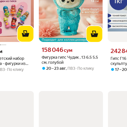
Цена 158046 сум вместо
158 046
 вместо
Цена 2428
сум
242 8
м
Фигурка гипс Чудик , 13 6.5 5.5
етский набор
Гипс Г16
см, голубой
а - фигурки из
скульпт
20 – 23 авг
,
ПВЗ
По клику
ВЗ
По клику
17 – 2