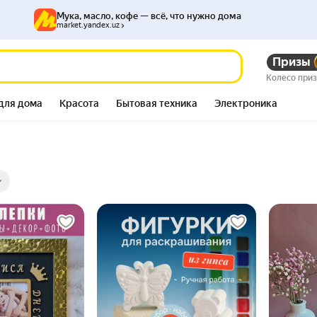
Мука, масло, кофе — всё, что нужно дома
market.yandex.uz
Призы
Колесо при
для дома
Красота
Бытовая техника
Электроника
ры
ов