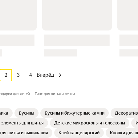
2
3
4
Вперёд
одарки для детей
Гипс для литья и лепки
аика
Бусины
Бусины и бижутерные камни
Декоратив
 элементы для шитья
Детские микроскопы и телескопы
И
для шитья и вышивания
Клей канцелярский
Кнопки для ш