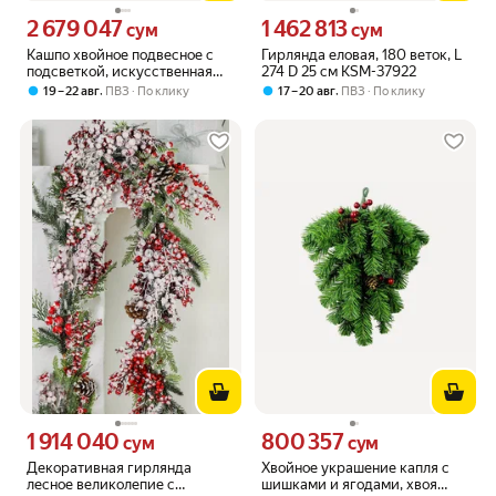
2 679 047
1 462 813
Цена 2679047 сум вместо
Цена 1462813 сум вместо
сум
сум
Кашпо хвойное подвесное с
Гирлянда еловая, 180 веток, L
подсветкой, искусственная
274 D 25 см KSM-37922
ель с гирляндой, новогодний
,
,
19 – 22 авг
ПВЗ
По клику
17 – 20 авг
ПВЗ
По клику
декор для дома и улицы
1 914 040
800 357
Цена 1914040 сум вместо
Цена 800357 сум вместо
сум
сум
Декоративная гирлянда
Хвойное украшение капля с
лесное великолепие с
шишками и ягодами, хвоя