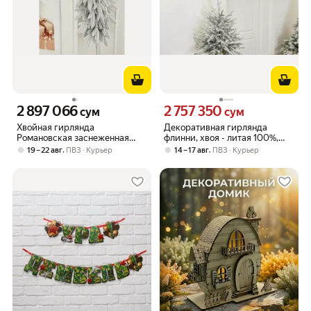
2 897 066
2 757 350
Цена 2897066 сум вместо
Цена 2757350 сум вместо
сум
сум
Хвойная гирлянда
Декоративная гирлянда
Романовская заснеженная
флинни, хвоя - литая 100%,
150*40 см, литая 100%, Макс
натуральные шишки,
,
,
19 – 22 авг
ПВЗ
Курьер
14 – 17 авг
ПВЗ
Курьер
Кристмас (Max Christmas)
искусственные ягоды, 178х15
ГРМЗ40
см, Эдельман.