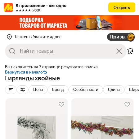
В приложении - выгодно
Открыть
★★★★★ (700К)
Призы
Ташкент
• Укажите адрес
Вы находитесь на 3 странице результатов поиска
Вернуться в начало
Гирлянды хвойные
Цена
Бренд
Особенности
Длина
Шир