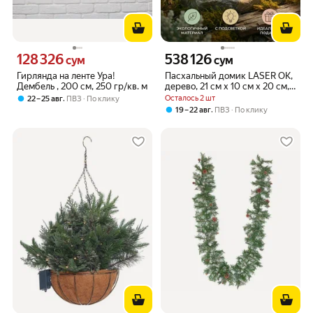
128 326
538 126
Цена 128326 сум вместо
Цена 538126 сум вместо
сум
сум
Гирлянда на ленте Ура!
Пасхальный домик LASER OK,
Дембель , 200 см, 250 гр/кв. м
дерево, 21 см x 10 см x 20 см,
тёплый жёлтый свет
,
Осталось 2 шт
22 – 25 авг
ПВЗ
По клику
,
19 – 22 авг
ПВЗ
По клику