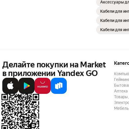
Аксессуары дл
Кабели для ин
Кабели для ин
Кабели для ин
Делайте покупки на Market

Катег
в приложении Yandex GO
Компью
Геймин
Бытовая
Аптека
Товары 
Электр
Мебель