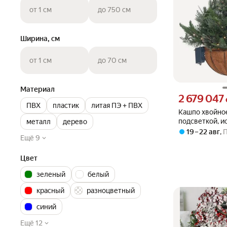
от 1 см
до 750 см
Ширина, см
от 1 см
до 70 см
Материал
Цена 2679047 су
2 679 047
ПВХ
пластик
литая ПЭ + ПВХ
Кашпо хвойно
подсветкой, и
металл
дерево
с гирляндой, 
19 – 22 авг
,
Ещё 9
для дома и ул
Цвет
зеленый
белый
красный
разноцветный
синий
Ещё 12