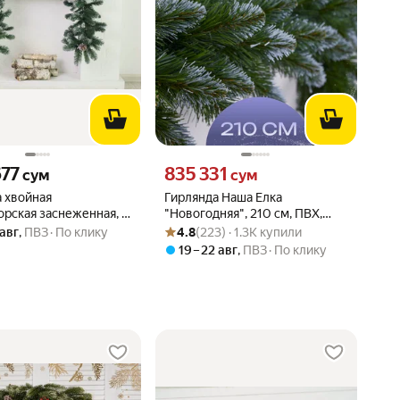
677 сум вместо
Цена 835331 сум вместо
677
835 331
сум
сум
 хвойная
Гирлянда Наша Елка
рская заснеженная, с
"Новогодняя", 210 см, ПВХ,
Рейтинг товара: 4.8 из 5
Оценок: (223) · 1.3K купили
 180х33 см, ПВХ, царь
зеленая с белыми кончиками
 авг
,
ПВЗ
По клику
4.8
(223) · 1.3K купили
180/ИМП
19 – 22 авг
,
ПВЗ
По клику