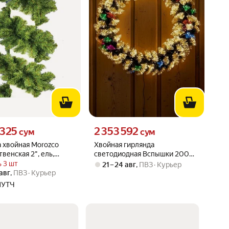
325 сум вместо
Цена 2353592 сум вместо
 325
2 353 592
сум
сум
 хвойная Morozco
Хвойная гирлянда
венская 2", ель,
светодиодная Вспышки 200
еленая, 2,7 м (ГР-2)
см, автопереключение
 3 шт
21 – 24 авг
,
ПВЗ
Курьер
 авг
,
ПВЗ
Курьер
НУТЧ