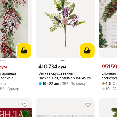
м вместо
Цена 410734 сум вместо
Цена 9515
410 734
951 5
сум
сум
 гирлянда
Ветка искусственная
Ёлочная 
лепие с
Пасхальная, полимерная, 45 см
заснежен
.0 из 5
упили
Рейтинг то
Оценок: (1
одами,
113*18*35
пили
19 – 22 авг
,
ПВЗ
По клику
4.1
(10)
хвоя 100% литая
Новогод
ВЗ
Курьер
19 – 22
р, 180х20.