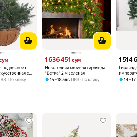
м вместо
Цена 1636451 сум вместо
Цена 1514
1 636 451
1 514 
сум
сум
е подвесное с
Новогодняя хвойная гирлянда
Гирлянда
скусственная ель
"Ветка" 2 м зеленая
императо
новогодний декор
шишками,
ПВЗ
По клику
15 – 18 авг
,
ПВЗ
По клику
14 – 17
ицы
елка ВК