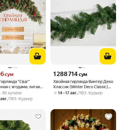
96 сум вместо
Цена 1288714 сум вместо
96
1 288 714
сум
сум
гирлянда "Сваг"
Хвойная гирлянда Винтер Деко
ная с ягодами, литая.
Классик (Winter Deco Classic)
вара: 4.1 из 5
0) · 85 купили
 см, 155 веток.
270*25 см, ПВХ, Винтер Деко
 · 85 купили
14 – 17 авг
,
ПВЗ
Курьер
ний декор
(Winter Deco) 7500021
 авг
,
ПВЗ
Курьер