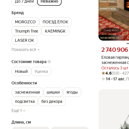
До 7 дней
Неважно
Бренд
MOROZCO
ПОЕЗД ЁЛОК
Triumph Tree
KAEMINGK
LASER OK
Цена 2740906 су
2 740 906
Показать всё
Еловая гирлян
Состояние товара
заснеженная 
литая+леска 2
Осталось 3 шт
Новый
Уценка
Рейтинг товара: 4
Оценок: (59) · 4
украшение но
4.6
(59) · 42
дверь или окн
14 – 17 авг
,
П
Особенности
заснеженная
шишки
ягоды
подсветка
без декора
Ещё 1
Длина, см