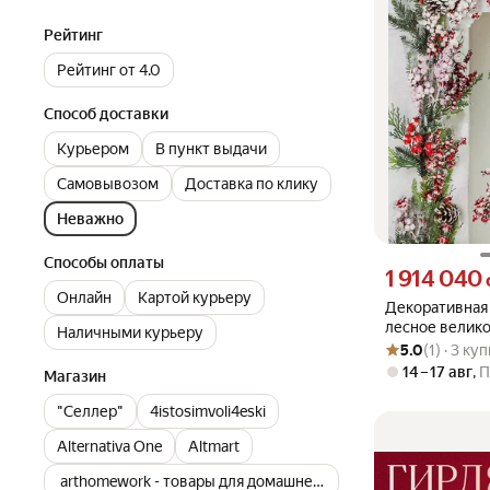
Рейтинг
Рейтинг от 4.0
Способ доставки
Курьером
В пункт выдачи
Самовывозом
Доставка по клику
Неважно
Способы оплаты
Цена 1914040 су
1 914 040
Онлайн
Картой курьеру
Декоративная
лесное велико
Наличными курьеру
Рейтинг товара: 5
Оценок: (1) · 3 к
шишками и яг
5.0
(1) · 3 ку
заснеженный, 
14 – 17 авг
,
П
Магазин
мягкий полиме
"Селлер"
4istosimvoli4eski
Alternativa One
Altmart
arthomework - товары для домашнего творчества