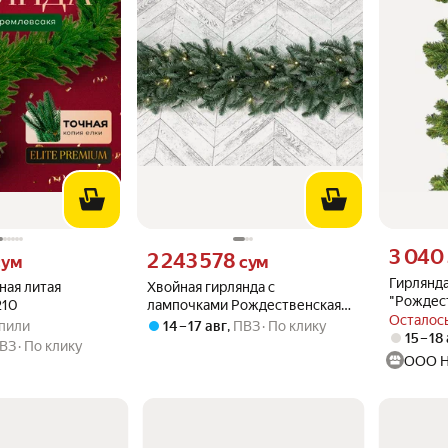
Цена 3040
3 040
м вместо
Цена 2243578 сум вместо
2 243 578
сум
сум
Гирлянда
ная литая
Хвойная гирлянда с
"Рождест
210
лампочками Рождественская
светло-з
Осталось
.0 из 5
купили
180*33 см, 50 LED ламп, литая
упили
14 – 17 авг
,
ПВЗ
По клику
15 – 18
100%, Кристмас Делюкс
ВЗ
По клику
(Christmas Deluxe).
ООО 