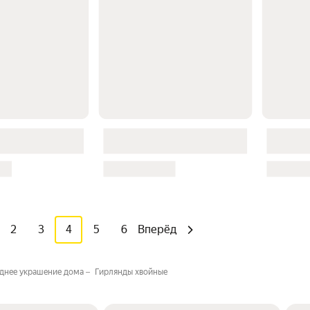
2
3
4
5
6
Вперёд
днее украшение дома
Гирлянды хвойные