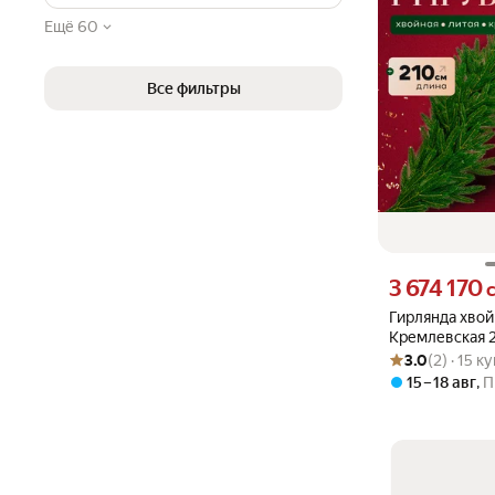
Ещё 60
Все фильтры
Цена 3674170 су
3 674 170
Гирлянда хвой
Кремлевская 
Рейтинг товара: 3
Оценок: (2) · 15 
3.0
(2) · 15 к
15 – 18 авг
,
П