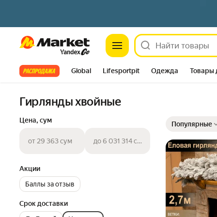
Market
Все хиты
Global
Lifesportpit
Одежда
Товары 
Автотовары
Яндекс Фабрика
Split
Гирлянды хвойные
Выбранные фильт
Сортировка товар
Цена, сум
Популярные
от 29 363 сум
до 6 031 314 сум
Акции
Баллы за отзыв
Срок доставки