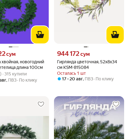
22 сум вместо
Цена 944172 сум вместо
22
944 172
сум
сум
 хвойная, новогодний
Гирлянда цветочная, 52х8х34
етелица длина 100см
см KSM-815084
вара: 4.6 из 5
0) · 315 купили
Осталась 1 шт
) · 315 купили
17 – 20 авг
,
ПВЗ
По клику
 авг
,
ПВЗ
По клику