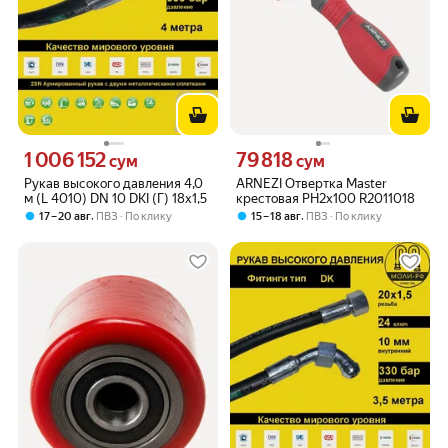
1 006 152
79 818
Цена 1006152 сум вместо
Цена 79818 сум вместо
сум
сум
Рукав высокого давления 4,0
ARNEZI Отвертка Master
м (L 4010) DN 10 DKI (Г) 18x1,5
крестовая PH2x100 R2011018
,
,
17 – 20 авг
ПВЗ
По клику
15 – 18 авг
ПВЗ
По клику