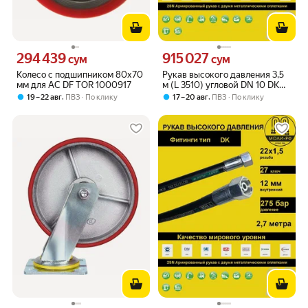
294 439
915 027
Цена 294439 сум вместо
Цена 915027 сум вместо
сум
сум
Колесо с подшипником 80x70
Рукав высокого давления 3,5
мм для AC DF TOR 1000917
м (L 3510) угловой DN 10 DK
(Г) 20x1.5
,
,
19 – 22 авг
ПВЗ
По клику
17 – 20 авг
ПВЗ
По клику