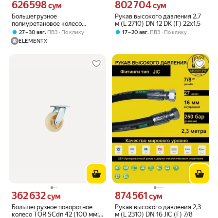
626 598
802 704
Цена 626598 сум вместо
Цена 802704 сум вместо
сум
сум
Большегрузное
Рукав высокого давления 2,7
полиуретановое колесо
м (L 2710) DN 12 DK (Г) 22x1.5
С-4102-DUS поворотное, без
,
,
27 – 30 авг
ПВЗ
По клику
17 – 20 авг
ПВЗ
По клику
тормоза, г/п 800 кг EURO-LIFT
ELEMENTX
00018520
362 632
874 561
Цена 362632 сум вместо
Цена 874561 сум вместо
сум
сум
Большегрузное поворотное
Рукав высокого давления 2,3
колесо TOR SCdn 42 (100 мм;
м (L 2310) DN 16 JIC (Г) 7/8