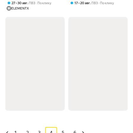
полипропилен) 1024218
,
,
27 – 30 авг
ПВЗ
По клику
17 – 20 авг
ПВЗ
По клику
ELEMENTX
1
2
3
4
5
6