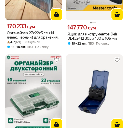
170 233
Цена 170233 сум вместо
сум
147 770
Цена 147770 сум вместо
сум
Органайзер 27х22х5 см (14
Ящик для инструментов Deli
ячеек, чёрный) для хранения
DL432412 305 х 130 х 105 мм
Рейтинг товара: 4.7 из 5
Оценок: (69) · 333 купили
мелочей, крепежа, крючков,
4.7
(69) · 333 купили
,
19 – 22 авг
ПВЗ
По клику
инструментов, метизов
,
15 – 18 авг
ПВЗ
По клику