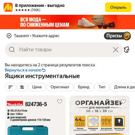
В приложении - выгодно
Открыть
★★★★★ (700К)
Призы
Ташкент
• Укажите адрес
Вы находитесь на 2 странице результатов поиска
Вернуться в начало
Ящики инструментальные
Цена
Оригинал
Бренд
Тип
Длина в д