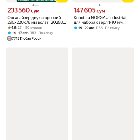
233 560
147 605
Цена 233560 сум вместо
Цена 147605 сум вместо
сум
сум
Органайзер двухсторонний
Коробка NORGAU Industrial
295x220x76 мм волат (20250),
для набора сверл 1-10 мм,
Рейтинг товара: 4.9 из 5
Оценок: (22) · 50 купили
пластик, зеленый
(для 19 шт.)
4.9
(22) · 50 купили
,
19 – 22 авг
ПВЗ
По клику
,
14 – 17 авг
ПВЗ
По клику
7745 Глобал Россия