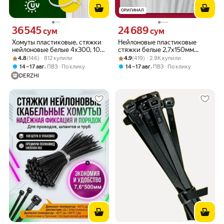
ОРИГИНАЛ
36 545
24 689
Цена 36545 сум вместо
Цена 24689 сум вместо
сум
сум
Хомуты пластиковые, стяжки
Нейлоновые пластиковые
нейлоновые белые 4х300, 100
стяжки белые 2,7х150мм
Рейтинг товара: 4.8 из 5
Оценок: (146) · 812 купили
шт DERZHI
Рейтинг товара: 4.9 из 5
Оценок: (419) · 2.9K купили
MR4902
4.8
(146) · 812 купили
4.9
(419) · 2.9K купили
,
,
14 – 17 авг
ПВЗ
По клику
14 – 17 авг
ПВЗ
По клику
DERZHI