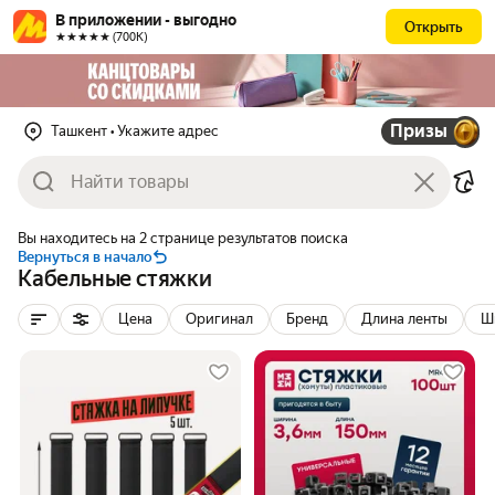
В приложении - выгодно
Открыть
★★★★★ (700К)
Призы
Ташкент
• Укажите адрес
Вы находитесь на 2 странице результатов поиска
Вернуться в начало
Кабельные стяжки
Цена
Оригинал
Бренд
Длина ленты
Ш