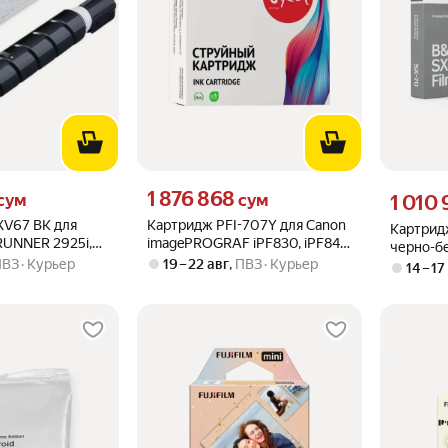
м вместо
Цена 1876868 сум вместо
1 876 868
Цена 1010
сум
сум
1 010
XV67 BK для
Картридж PFI-707Y для Canon
Картридж
UNNER 2925i,
imagePROGRAF iPF830, iPF840
черно-б
Sakura желтый
ПВЗ
Курьер
19 – 22 авг
,
ПВЗ
Курьер
14 – 17