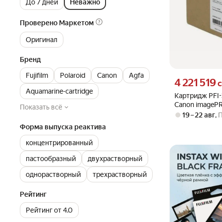
До 7 дней
Неважно
Проверено Маркетом
Оригинал
Бренд
Fujifilm
Polaroid
Canon
Agfa
Цена 4221519 су
4 221 519
с
Aquamarine-cartridge
Картридж PFI
Canon imageP
Показать всё
2000 матовый
19 – 22 авг
,
Форма выпуска реактива
концентрированный
пастообразный
двухрастворный
однорастворный
трехрастворный
Рейтинг
Рейтинг от 4.0