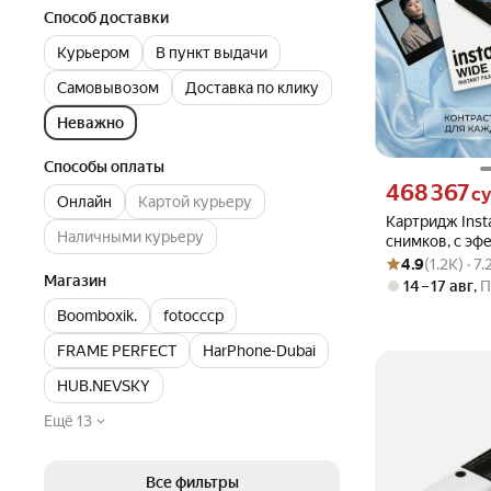
Способ доставки
Курьером
В пункт выдачи
Самовывозом
Доставка по клику
Неважно
Способы оплаты
Цена 468367 сум
468 367
с
Онлайн
Картой курьеру
Картридж Insta
Наличными курьеру
снимков, с эф
Рейтинг товара: 4
Оценок: (1.2K) ·
рамкой
4.9
(1.2K) · 7
Магазин
14 – 17 авг
,
П
Boomboxik.
fotoссср
FRAME PERFECT
HarPhone-Dubai
HUB.NEVSKY
Ещё 13
Все фильтры