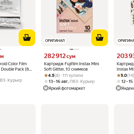
ОРИГИНАЛ
ОРИГИН
 вместо
Цена 282912 сум вместо
Цена 2039
282 912
203 9
ум
сум
oid Color Film
Картридж Fujifilm Instax Mini
Картридж
 Double Pack (8
Soft Glitter, 10 снимков
Instax MI
Рейтинг товара: 4.5 из 5
Оценок: (8) · 111 купили
Рейтинг то
Оценок: (1
кадров
4.5
(8) · 111 купили
5.0
(14
ВЗ
Курьер
13 – 16 авг
,
ПВЗ
Курьер
12 – 15
Яркий фотомаркет
Яндек