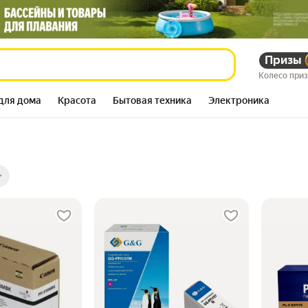
Призы
Колесо при
для дома
Красота
Бытовая техника
Электроника
ры
ов