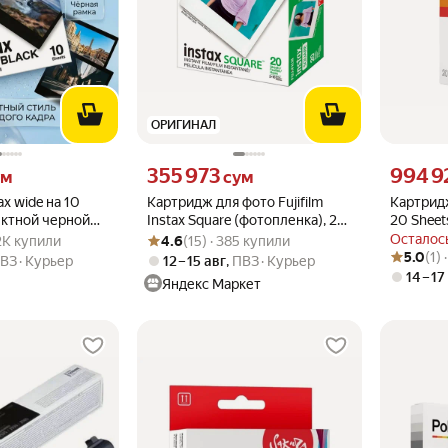
ОРИГИНАЛ
 вместо
Цена 355973 сум вместо
Цена 9949
355 973
994 9
ум
сум
x wide на 10
Картридж для фото Fujifilm
Картридж
ектной черной
Instax Square (фотопленка), 20
20 Sheet
.9 из 5
 7.2K купили
Рейтинг товара: 4.6 из 5
Оценок: (15) · 385 купили
снимков
Осталось
.2K купили
4.6
(15) · 385 купили
Рейтинг то
Оценок: (1
5.0
(1)
ВЗ
Курьер
12 – 15 авг
,
ПВЗ
Курьер
14 – 17
Яндекс Маркет