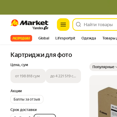
Market
Все хиты
Global
Lifesportpit
Одежда
Товары 
Автотовары
Яндекс Фабрика
Split
Картриджи для фото
Выбранные фильт
Сортировка товар
Цена, сум
Популярные
от 198 818 сум
до 4 221 519 сум
Акции
Баллы за отзыв
Срок доставки