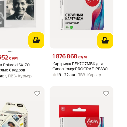
Цена 1876868 сум вместо
1 876 868
952 сум вместо
сум
 952
сум
Картридж PFI-707MBK для
 Polaroid SX-70
Canon imagePROGRAF iPF830,
елые 8 кадров
iPF840 Sakura матовый черный
19 – 22 авг
,
ПВЗ
Курьер
 авг
,
ПВЗ
Курьер