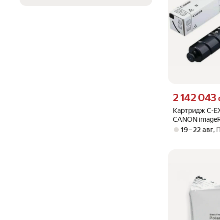
Цена 2142043 су
2 142 043
Картридж C-E
CANON imageR
2930i 33K
19 – 22 авг
,