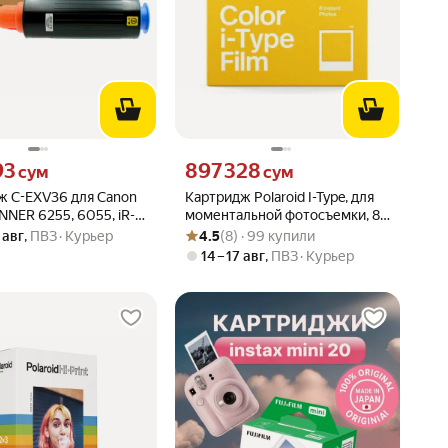
93 сум вместо
Цена 897328 сум вместо
93
897 328
сум
сум
ж C-EXV36 для Canon
Картридж Polaroid I-Type, для
NER 6255, 6055, iR-
моментальной фотосъемки, 8
Рейтинг товара: 4.5 из 5
Оценок: (8) · 99 купили
65, iR-6255, 6065
кадров, формат 107x88 мм
 авг
,
ПВЗ
Курьер
4.5
(8) · 99 купили
14 – 17 авг
,
ПВЗ
Курьер