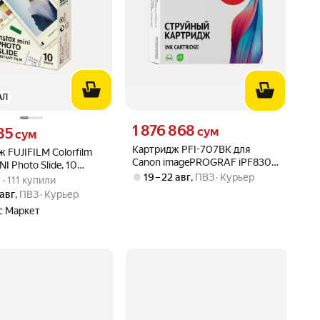
АЛ
Цена 1876868 сум вместо
1 876 868
35 сум вместо
сум
35
сум
Картридж PFI-707BK для
 FUJIFILM Colorfilm
Canon imagePROGRAF iPF830,
NI Photo Slide, 10
iPF840 Sakura черный
вара: 5.0 из 5
4) · 111 купили
19 – 22 авг
,
ПВЗ
Курьер
) · 111 купили
 авг
,
ПВЗ
Курьер
с Маркет