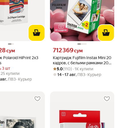
28 сум вместо
Цена 712369 сум вместо
28
712 369
сум
сум
 Polaroid HiPrint 2x3
Картридж Fujifilm Instax Mini 20
s
кадров, с белыми рамками 200
Рейтинг товара: 5.0 из 5
Оценок: (110) · 1K купили
ISO
 3 шт
5.0
(110) · 1K купили
вара: 5.0 из 5
) · 25 купили
 · 25 купили
14 – 17 авг
,
ПВЗ
Курьер
 авг
,
ПВЗ
Курьер