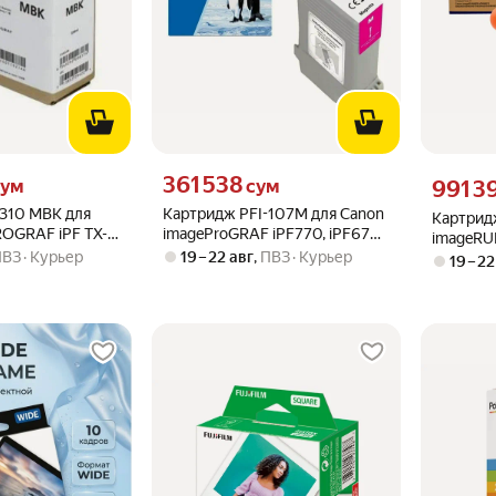
м вместо
Цена 361538 сум вместо
361 538
Цена 9913
ум
сум
991 3
-310 MBK для
Картридж PFI-107M для Canon
Картрид
ROGRAF iPF TX-
imageProGRAF iPF770, iPF670,
imageRUN
 черный
iPF780 G&G пурпурный
ПВЗ
Курьер
19 – 22 авг
,
ПВЗ
Курьер
6055, 62
19 – 22
ProfiLine