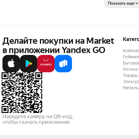
Показать еще
Делайте покупки на Market

Катег
в приложении Yandex GO
Компью
Геймин
Бытовая
Аптека
Товары 
Электр
Мебель
Наведите камеру на QR-код,

чтобы скачать приложение