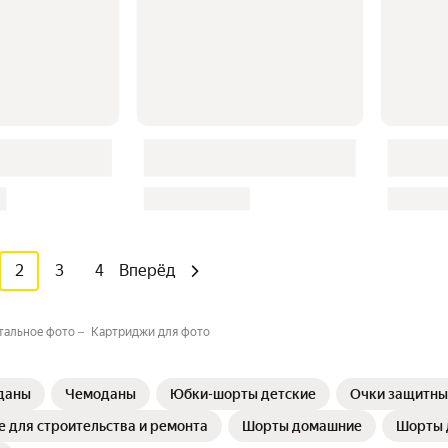
2
3
4
Вперёд
альное фото
Картриджи для фото
даны
Чемоданы
Юбки-шорты детские
Очки защитные
 для строительства и ремонта
Шорты домашние
Шорты 