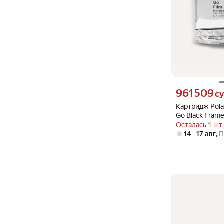
Цена 961509 сум
961 509
с
Картридж Polar
Go Black Frame
кадров)
Осталась 1 шт
14 – 17 авг
,
П