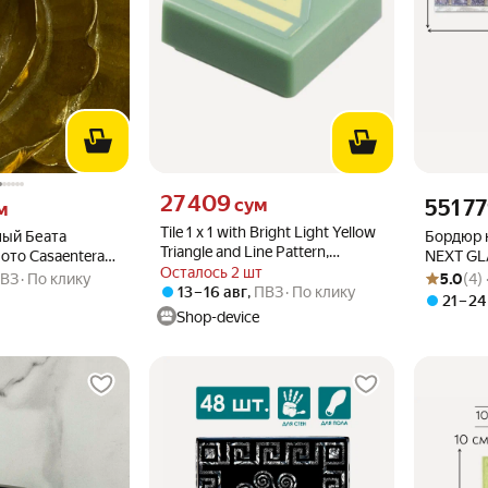
Цена 27409 сум вместо
27 409
 вместо
Цена 5517
сум
551 7
м
Tile 1 x 1 with Bright Light Yellow
ный Беата
Бордюр 
Triangle and Line Pattern,
ото Casaentera
NEXT GL
3070pb267 Sand Green N
Осталось 2 шт
Рейтинг то
Оценок: (4
E05-LF207
бордюр 
ВЗ
По клику
5.0
(4)
13 – 16 авг
,
ПВЗ
По клику
21 – 24
Shop-device