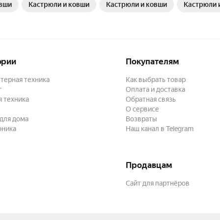
овши
Кастрюли и ковши
Кастрюли и ковши
Кастрюли 
ории
Покупателям
терная техника
Как выбрать товар
г
Оплата и доставка
 техника
Обратная связь
О сервисе
для дома
Возвраты
оника
Наш канал в Telegram
Продавцам
Сайт для партнёров