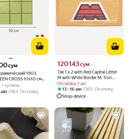
Цена 120143 сум вместо
120 143
00 сум вместо
сум
600
сум
Tile 1 x 2 with Red Capital Letter
ерамический 1903
M with White Border M: Tron
EEN CROSS 10х10 см
Logo Pattern (Sticker) - Set
Осталась 1 шт
вара: 5.0 из 5
) · 7 купили
т 10 штук)
 · 7 купили
70620, 3069pb0607 Pearl Gold
13 – 16 авг
,
ПВЗ
По клику
 авг
,
ПВЗ
По клику
U
Shop-device