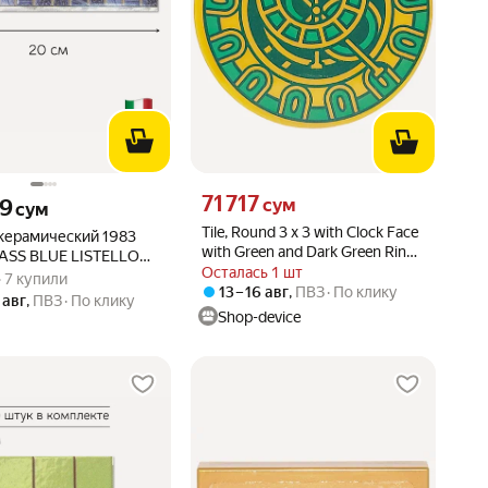
Цена 71717 сум вместо
71 717
79 сум вместо
сум
79
сум
Tile, Round 3 x 3 with Clock Face
керамический 1983
with Green and Dark Green Rings
ASS BLUE LISTELLO
Pattern, 67095pb083 Pearl Gold
Осталась 1 шт
вара: 5.0 из 5
) · 7 купили
3х20
 · 7 купили
U
13 – 16 авг
,
ПВЗ
По клику
 авг
,
ПВЗ
По клику
Shop-device