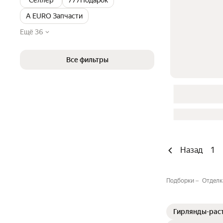
"Селлер"
777Подарок
A EURO Запчасти
Ещё 36
Все фильтры
Назад
1
Подборки
Отделк
Гирлянды-рас