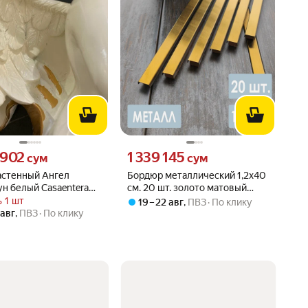
902 сум вместо
Цена 1339145 сум вместо
 902
1 339 145
сум
сум
астенный Ангел
Бордюр металлический 1,2х40
н белый Casaentera
см. 20 шт. золото матовый
м правый CE12-7422168
Роскошная мозаика
 1 шт
19 – 22 авг
,
ПВЗ
По клику
 авг
,
ПВЗ
По клику