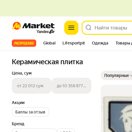
Market
Все хиты
Global
Lifesportpit
Одежда
Товары 
Автотовары
Яндекс Фабрика
Split
Керамическая плитка
Выбранные фильт
Сортировка товар
Цена, сум
Популярные
от 22 012 сум
до 10 358 877 сум
Акции
Баллы за отзыв
Бренд