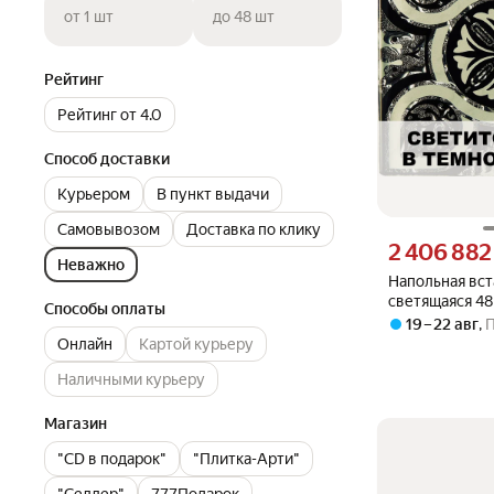
от 1 шт
до 48 шт
Рейтинг
Рейтинг от 4.0
Способ доставки
Курьером
В пункт выдачи
Самовывозом
Доставка по клику
Цена 2406882 су
2 406 882
Неважно
Напольная вст
светящаяся 48 
Способы оплаты
"Орион НЕО" 
19 – 22 авг
,
"Роскошная мо
Онлайн
Картой курьеру
24-Л-48
Наличными курьеру
Магазин
"CD в подарок"
"Плитка-Арти"