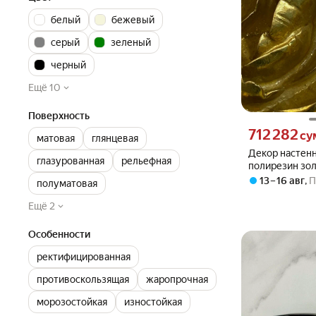
белый
бежевый
серый
зеленый
черный
Ещё 10
Поверхность
Цена 712282 сум
712 282
су
матовая
глянцевая
Декор настен
глазурованная
рельефная
полирезин зол
26х26х4 см C
13 – 16 авг
,
П
полуматовая
Ещё 2
Особенности
ректифицированная
противоскользящая
жаропрочная
морозостойкая
изностойкая