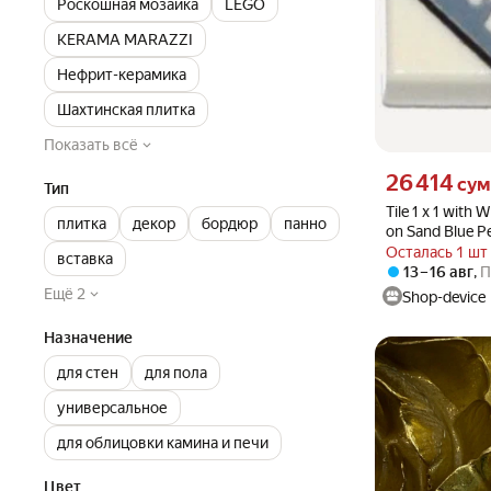
Роскошная мозаика
LEGO
KERAMA MARAZZI
Нефрит-керамика
Шахтинская плитка
Показать всё
Цена 26414 сум 
26 414
сум
Тип
Tile 1 x 1 with
плитка
декор
бордюр
панно
on Sand Blue P
Pattern, 3070
Осталась 1 шт
вставка
13 – 16 авг
,
П
Ещё 2
Shop-device
Назначение
для стен
для пола
универсальное
для облицовки камина и печи
Цвет