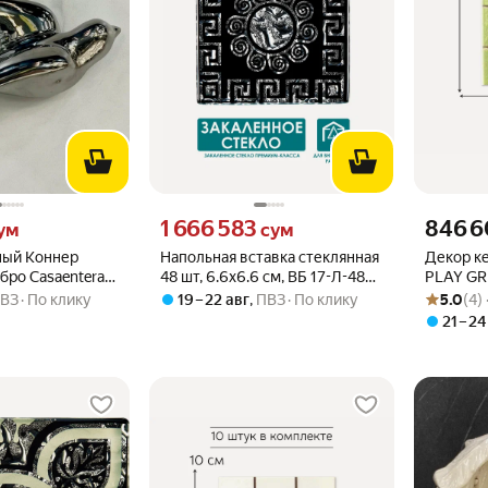
 вместо
Цена 1666583 сум вместо
Цена 8466
1 666 583
846 
ум
сум
ный Коннер
Напольная вставка стеклянная
Декор к
бро Casaentera
48 шт, 6.6х6.6 см, ВБ 17-Л-48
PLAY GR
Рейтинг то
Оценок: (4
5-385318
"Византия" платина
(комплек
ВЗ
По клику
19 – 22 авг
,
ПВЗ
По клику
5.0
(4)
"Роскошная мозаика"
21 – 24
комплект