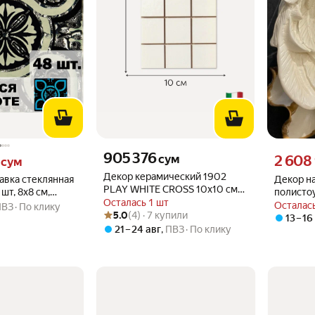
Цена 905376 сум вместо
905 376
м вместо
Цена 2608
сум
2 608
сум
Декор керамический 1902
авка стеклянная
Декор н
PLAY WHITE CROSS 10х10 см
шт, 8х8 см,
полистоу
(комплект 10 штук)
Осталась 1 шт
платина
28х39 с
Осталась
ПВЗ
По клику
Рейтинг товара: 5.0 из 5
Оценок: (4) · 7 купили
5.0
(4) · 7 купили
заика", ВВ-LB
13 – 16
21 – 24 авг
,
ПВЗ
По клику