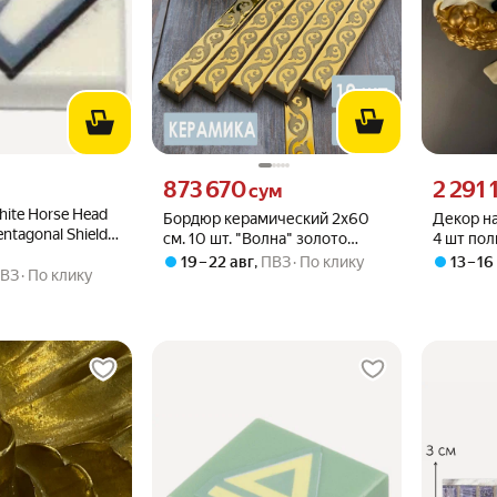
вместо
Цена 873670 сум вместо
Цена 2291
873 670
2 291 
сум
 White Horse Head
Бордюр керамический 2х60
Декор н
entagonal Shield
см. 10 шт. "Волна" золото
4 шт по
pb092 White U
матовый "Роскошная мозаика"
Casaente
19 – 22 авг
,
ПВЗ
По клику
13 – 16
ВЗ
По клику
CE12-74