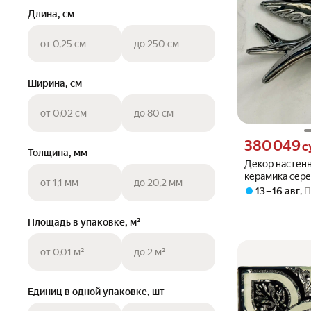
Длина, см
от 0,25 см
до 250 см
Ширина, см
от 0,02 см
до 80 см
Цена 380049 сум
380 049
с
Толщина, мм
Декор настен
керамика сере
от 1,1 мм
до 20,2 мм
17х9х9 см CE0
13 – 16 авг
,
П
Площадь в упаковке, м²
от 0,01 м²
до 2 м²
Единиц в одной упаковке, шт