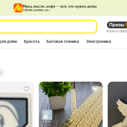
Мука, масло, кофе — всё, что нужно дома
market.yandex.uz
Призы
Колесо при
для дома
Красота
Бытовая техника
Электроника
ры
ов