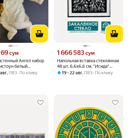
169 сум вместо
Цена 1666583 сум вместо
169
1 666 583
сум
сум
астенный Ангел набор
Напольная вставка стеклянная
листоун белый
48 шт, 6,6х6,6 см, "Исида"
ra 14.5х5.5х20.5 см
платина
 авг
,
ПВЗ
По клику
19 – 22 авг
,
ПВЗ
По клику
22169