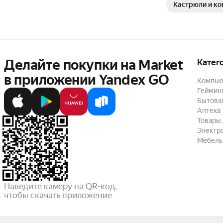
Кастрюли и к
Делайте покупки на Market

Катег
в приложении Yandex GO
Компью
Геймин
Бытовая
Аптека
Товары 
Электр
Мебель
Наведите камеру на QR-код,

чтобы скачать приложение