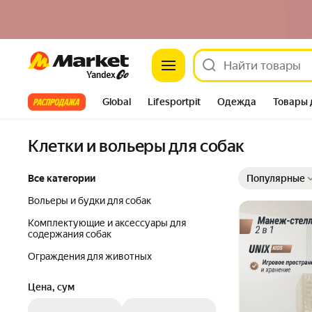
Market
Все хиты
Global
Lifesportpit
Одежда
Товары 
Автотовары
Яндекс Фабрика
Split
Клетки и вольеры для собак
Выбранные фильт
Сортировка товар
Все категории
Популярные
Вольеры и будки для собак
Комплектующие и аксессуары для
содержания собак
Ограждения для животных
Цена, сум