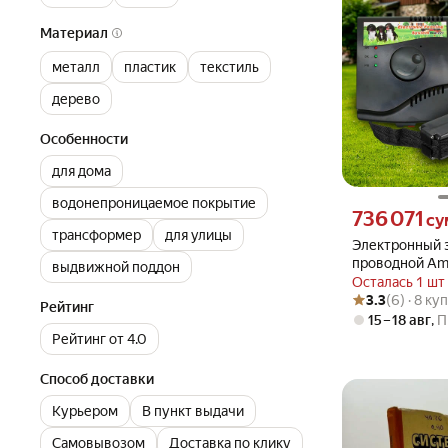
Материал
металл
пластик
текстиль
дерево
Особенности
для дома
водонепроницаемое покрытие
Цена 736071 сум
736 071
су
трансформер
для улицы
Электронный з
проводной Am
выдвижной поддон
Осталась 1 шт
Рейтинг товара: 3
Оценок: (6) · 8 к
3.3
(6) · 8 ку
Рейтинг
15 – 18 авг
,
П
Рейтинг от 4.0
Способ доставки
Курьером
В пункт выдачи
Самовывозом
Доставка по клику