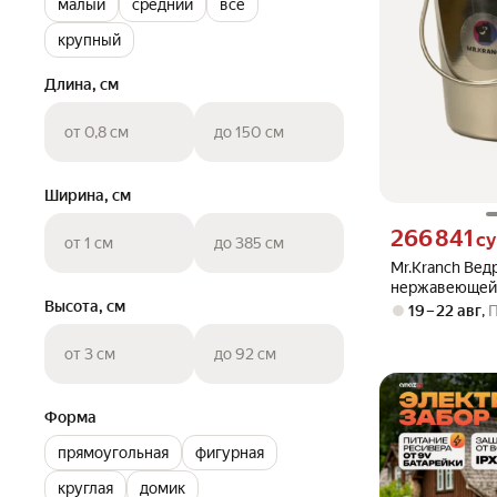
малый
средний
все
крупный
Длина, см
от 0,8 см
до 150 см
Ширина, см
Цена 266841 сум
266 841
с
от 1 см
до 385 см
Mr.Kranch Вед
нержавеющей 
Высота, см
креплением дл
19 – 22 авг
,
вольеров 1,15л
от 3 см
до 92 см
Форма
прямоугольная
фигурная
круглая
домик