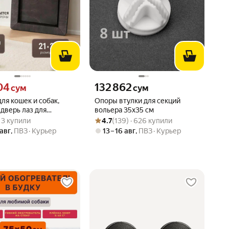
04 сум вместо
Цена 132862 сум вместо
04
132 862
сум
сум
ля кошек и собак,
Опоры втулки для секций
 дверь лаз для
вольера 35х35 см
вара: 3.0 из 5
) · 3 купили
Рейтинг товара: 4.7 из 5
Оценок: (139) · 626 купили
х,16х16 см
 · 3 купили
4.7
(139) · 626 купили
 авг
,
ПВЗ
Курьер
13 – 16 авг
,
ПВЗ
Курьер