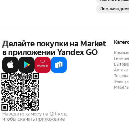
Лежаки и доми
Делайте покупки на Market

Катег
в приложении Yandex GO
Компью
Геймин
Бытовая
Аптека
Товары 
Электр
Мебель
Наведите камеру на QR-код,

чтобы скачать приложение