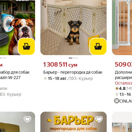
 вместо
Цена 1308511 сум вместо
Цена 5090
1 308 511
509 0
м
сум
абор для собак
Барьер - перегородка дя собак
Дополни
azin W-227
расшири
15 – 18 авг
,
ПВЗ
Курьер
барьера-
Осталось
.3 из 5
упили
Рейтинг то
Оценок: (1
CINLAN
пили
4.8
(14
ВЗ
Курьер
13 – 16
CINLA