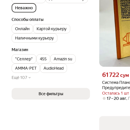
Неважно
Способы оплаты
Онлайн
Картой курьеру
Наличными курьеру
Магазин
"Селлер"
455
Amazin su
AMMA-PET
AudioHead
Цена 61722 сум 
61 722
сум
Ещё 107
Система План
Предупредите
Осталась 1 шт
Все фильтры
17 – 20 авг
,