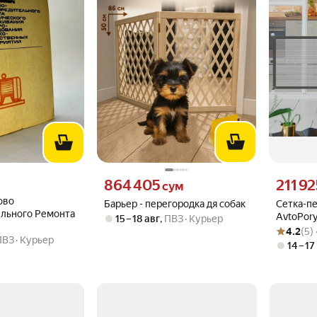
вместо
Цена 864405 сум вместо
Цена 2119
864 405
211 92
сум
ово
Барьер - перегородка дя собак
Сетка-п
льного Ремонта
AvtoPory
15 – 18 авг
,
ПВЗ
Курьер
Рейтинг то
Оценок: (5
проем д
4.2
(5)
ПВЗ
Курьер
животных
14 – 17
серая.