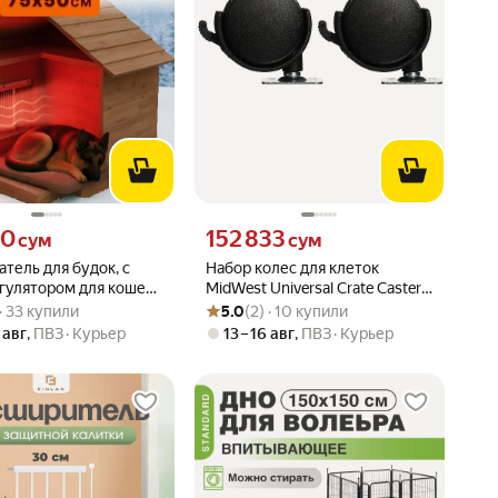
70 сум вместо
Цена 152833 сум вместо
70
152 833
сум
сум
тель для будок, с
Набор колес для клеток
гулятором для кошек
MidWest Universal Crate Caster
вара: 4.6 из 5
) · 33 купили
Рейтинг товара: 5.0 из 5
Оценок: (2) · 10 купили
универсальные (2 шт/уп)
 · 33 купили
5.0
(2) · 10 купили
 авг
,
ПВЗ
Курьер
13 – 16 авг
,
ПВЗ
Курьер