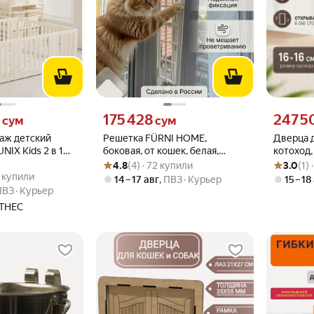
м вместо
Цена 175428 сум вместо
Цена 2475
4
175 428
247 5
сум
сум
аж детский
Решетка FÜRNI HOME,
Дверца д
NIX Kids 2 в 1
боковая, от кошек, белая,
котоход,
Рейтинг товара: 4.8 из 5
Оценок: (4) · 72 купили
Рейтинг то
Оценок: (1
астиковый для
50x13 см, 75 г
животны
4.8
(4) · 72 купили
3.0
(1)
.8 из 5
23 купили
ждение для
3 купили
14 – 17 авг
,
ПВЗ
Курьер
15 – 18
к
ПВЗ
Курьер
ТНЕС