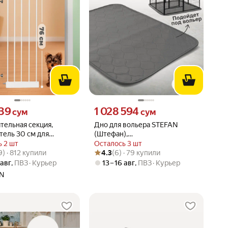
39 сум вместо
Цена 1028594 сум вместо
39
1 028 594
сум
сум
тельная секция,
Дно для вольера STEFAN
тель 30 см для
(Штефан),
калитки, белый,
ультравпитывающая,
 2 шт
Осталось 3 шт
вара: 4.8 из 5
49) · 812 купили
Рейтинг товара: 4.3 из 5
Оценок: (6) · 79 купили
ZOO
150x150см, S-150150DN
9) · 812 купили
4.3
(6) · 79 купили
 авг
,
ПВЗ
Курьер
13 – 16 авг
,
ПВЗ
Курьер
N