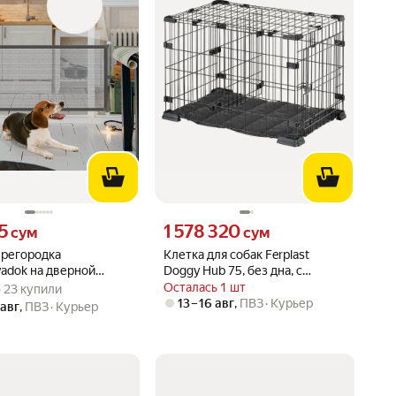
25 сум вместо
Цена 1578320 сум вместо
5
1 578 320
сум
сум
ерегородка
Клетка для собак Ferplast
adok на дверной
Doggy Hub 75, без дна, с
вара: 4.2 из 5
) · 23 купили
ля домашних
подушкой, 50*76*50 см
Осталась 1 шт
 · 23 купили
 112 см на 72 см
13 – 16 авг
,
ПВЗ
Курьер
 авг
,
ПВЗ
Курьер