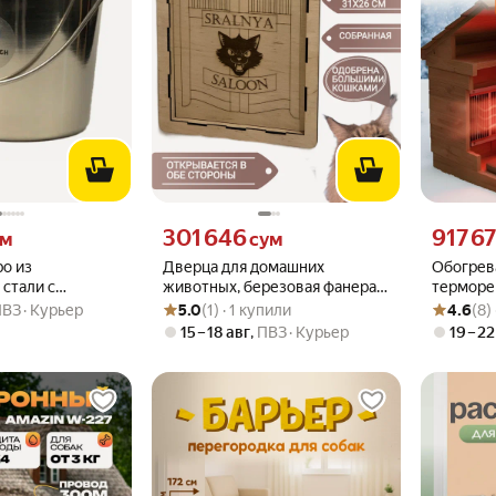
 вместо
Цена 301646 сум вместо
Цена 9176
301 646
917 6
ум
сум
ро из
Дверца для домашних
Обогрева
стали с
животных, березовая фанера,
терморе
Рейтинг товара: 5.0 из 5
Оценок: (1) · 1 купили
Рейтинг то
Оценок: (8
я клеток и
телескопическая, 21 см x 27 см
и собак
ПВЗ
Курьер
5.0
(1) · 1 купили
4.6
(8)
15 – 18 авг
,
ПВЗ
Курьер
19 – 22