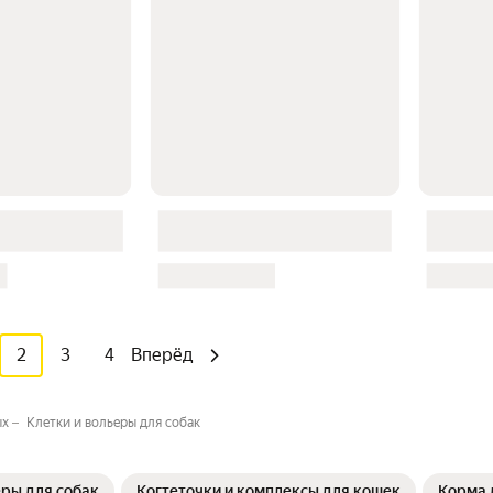
2
3
4
Вперёд
ых
Клетки и вольеры для собак
еры для собак
Когтеточки и комплексы для кошек
Корма 