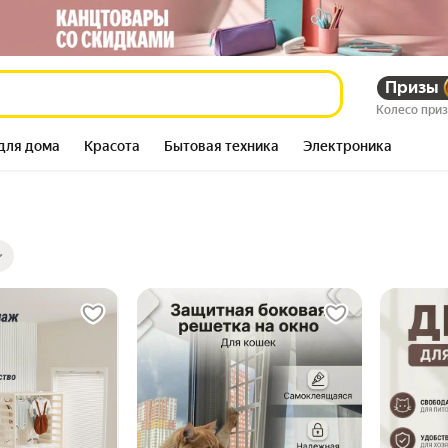
Призы
Колесо при
для дома
Красота
Бытовая техника
Электроника
ры
ов