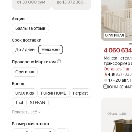
от 33 000 сум
до 13 972 380 сум
Акции
Баллы за отзыв
ОРИГИНАЛ
Срок доставки
Цена 4060634 су
4 060 63
До 7 дней
Неважно
Манеж - стелл
Проверено Маркетом
трансформер U
напольный пл
Осталась 1 шт
Оригинал
Рейтинг товара: 4
Оценок: (92) · 3
игрушек, огра
4.8
(92) · 32
щенков и соба
17 – 20 авг
,
Бренд
ЮНИКС-ФИ
UNIX Kids
FÜRNI HOME
Ferplast
Triol
STEFAN
Показать всё
Размер животного