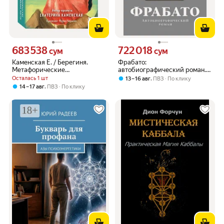
683 538
722 018
Цена 683538 сум вместо
Цена 722018 сум вместо
сум
сум
Каменская Е. / Берегиня.
Фрабато:
Метафорические
автобиографический роман.
ассоциативные карты для
Бардон Ф. Издательский
Осталась 1 шт
,
13 – 16 авг
ПВЗ
По клику
решения проблем (мягкий
бутик "Книжные сети"
,
14 – 17 авг
ПВЗ
По клику
переплет)