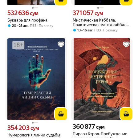
532 636
371 057
Цена 532636 сум вместо
Цена 371057 сум вместо
сум
сум
Букварь для профана
Мистическая Каббала.
Практическая магия каббалы.
,
20 – 23 авг
ПВЗ
По клику
Форчун Д. Ингуз
,
13 – 16 авг
ПВЗ
По клику
360 877
Цена 360877 сум вместо
354 203
сум
Цена 354203 сум вместо
сум
Пирсон Кэрол. Пробуждение
Нумерология линии судьбы