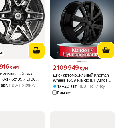
АЛ
916 сум вместо
 916
Цена 2109949 сум вместо
сум
2 109 949
сум
томобильный K&K
Диск автомобильный Khomen
 8x17 6x139,7 ET36
Wheels 1609 Kia Rio II/Hyundai
аз черный
0 авг
,
ПВЗ
По клику
Solaris II 6x16 4x100 ET46 54,1
17 – 20 авг
,
ПВЗ
По клику
Black
с
Римэкс