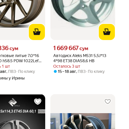
836 сум вместо
Цена 1669667 сум вместо
 836
1 669 667
сум
сум
гковые литые 7.0*16
Автодиск Aleks M531 5,5J*13
0 h58.5 PDW 1022Left
4*98 ET38 DIA58,6 HB
вет)
 1 шт
Осталось 3 шт
 авг
,
ПВЗ
По клику
15 – 18 авг
,
ПВЗ
По клику
ины у Ирины