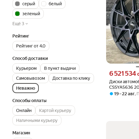
серый
белый
зеленый
Ещё 3
Рейтинг
Рейтинг от 4.0
Способ доставки
Курьером
В пункт выдачи
Цена 6521534 су
6 521 534
Самовывозом
Доставка по клику
Диски автомо
CSSYA5636 20
Неважно
71,6 B-P/B
19 – 22 авг
,
Способы оплаты
Онлайн
Картой курьеру
Наличными курьеру
Магазин