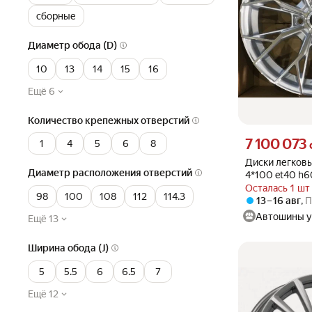
сборные
Диаметр обода (D)
10
13
14
15
16
Ещё 6
Количество крепежных отверстий
Цена 7100073 су
7 100 073
1
4
5
6
8
Диски легковы
Диаметр расположения отверстий
4*100 et40 h60
XH180 MS(цве
Осталась 1 шт
98
100
108
112
114.3
13 – 16 авг
,
П
Автошины у
Ещё 13
Ширина обода (J)
5
5.5
6
6.5
7
Ещё 12