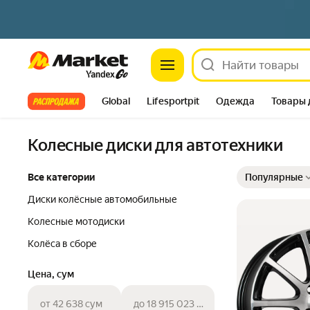
Market
Все хиты
Global
Lifesportpit
Одежда
Товары 
Автотовары
Яндекс Фабрика
Split
Колесные диски для автотехники
Выбранные фильт
Сортировка товар
Все категории
Популярные
Диски колёсные автомобильные
Колесные мотодиски
Колёса в сборе
Цена, сум
от 42 638 сум
до 18 915 023 сум