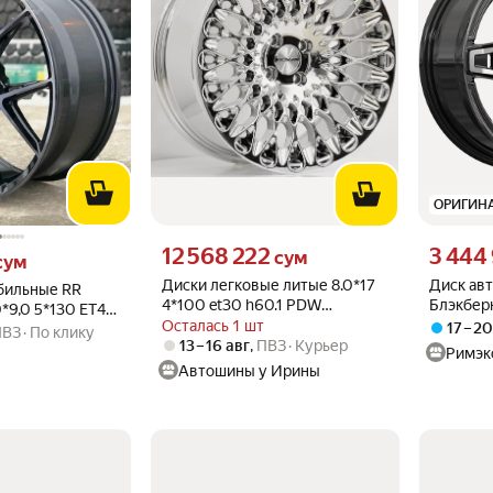
ОРИГИН
Цена 12568222 сум вместо
Цена 3444
12 568 222
3 444
м вместо
сум
сум
Диски легковые литые 8.0*17
Диск ав
бильные RR
4*100 et30 h60.1 PDW
Блэкберн
*9,0 5*130 ET45
5424(9059) CBK(цвет)
67,1 Алм
Осталась 1 шт
17 – 2
ПВЗ
По клику
13 – 16 авг
,
ПВЗ
Курьер
Римэк
Автошины у Ирины