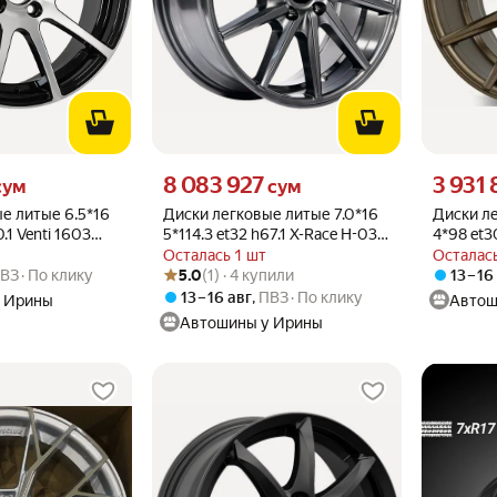
м вместо
Цена 8083927 сум вместо
Цена 3931
8 083 927
3 931
сум
сум
е литые 6.5*16
Диски легковые литые 7.0*16
Диски ле
.1 Venti 1603
5*114.3 et32 h67.1 X-Race H-03 R
4*98 et3
Graphite(цвет)
U4V10(ц
Осталась 1 шт
Осталась
Рейтинг товара: 5.0 из 5
Оценок: (1) · 4 купили
ВЗ
По клику
5.0
(1) · 4 купили
13 – 16
13 – 16 авг
,
ПВЗ
По клику
 Ирины
Автош
Автошины у Ирины