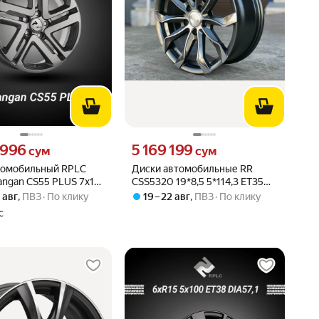
996 сум вместо
Цена 5169199 сум вместо
 996
5 169 199
сум
сум
томобильный RPLC
Диски автомобильные RR
angan CS55 PLUS 7x17
CSS5320 19*8,5 5*114,3 ET35
ET45 60,1 BLK
67,1 MK-P
0 авг
,
ПВЗ
По клику
19 – 22 авг
,
ПВЗ
По клику
с