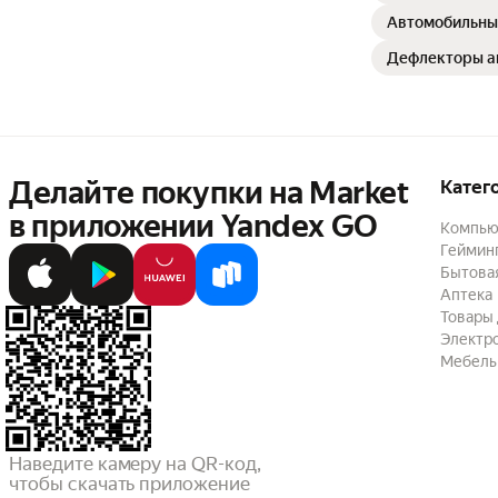
Автомобильны
Дефлекторы а
Делайте покупки на Market

Катег
в приложении Yandex GO
Компью
Геймин
Бытовая
Аптека
Товары 
Электр
Мебель
Наведите камеру на QR-код,

чтобы скачать приложение