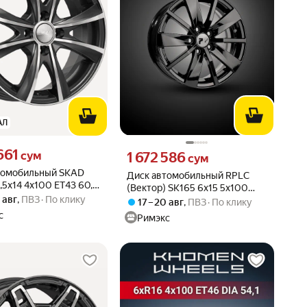
АЛ
661 сум вместо
661
Цена 1672586 сум вместо
сум
1 672 586
сум
томобильный SKAD
Диск автомобильный RPLC
,5x14 4x100 ET43 60,1
(Вектор) SK165 6x15 5x100
0 авг
,
ПВЗ
По клику
ET38 57,1 B
17 – 20 авг
,
ПВЗ
По клику
с
Римэкс