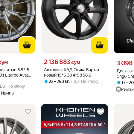
м вместо
Цена 2136883 сум вместо
2 136 883
Цена 3098
сум
сум
3 098
е литые 6.5*15
Автодиск КАД Осака Бархат
Диск ав
.1 Lizardo Avatar
новый 15*6 38 4*98 58.6
Chg6 Ch
т)
22 – 25 авг
,
ПВЗ
По клику
5x114,3 
17 – 2
ВЗ
По клику
Римэк
 Ирины