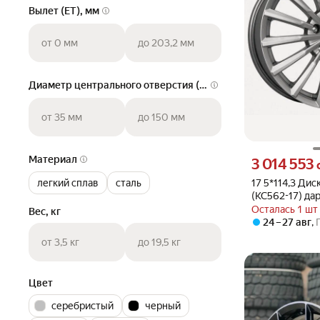
Вылет (ET), мм
от 0 мм
до 203,2 мм
Диаметр центрального отверстия (DIA), мм
от 35 мм
до 150 мм
Материал
Цена 3014553 су
3 014 553
17 5*114,3 Дис
легкий сплав
сталь
(КС562-17) да
17*7,0 48 5*114
Осталась 1 шт
Вес, кг
24 – 27 авг
,
от 3,5 кг
до 19,5 кг
Цвет
серебристый
черный