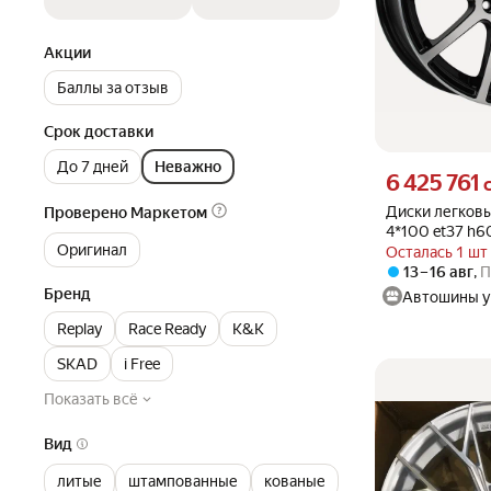
Акции
Баллы за отзыв
Срок доставки
До 7 дней
Неважно
Цена 6425761 су
6 425 761
Диски легковы
Проверено Маркетом
4*100 et37 h60
Оригинал
BD(цвет)
Осталась 1 шт
13 – 16 авг
,
П
Бренд
Автошины у
Replay
Race Ready
K&K
SKAD
i Free
Показать всё
Вид
литые
штампованные
кованые