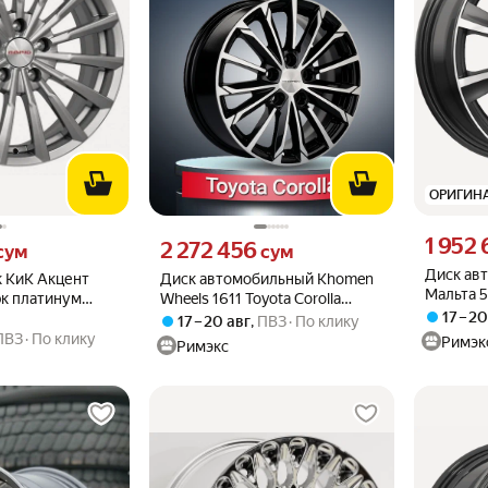
ОРИГИН
Цена 1952
1 952 
м вместо
Цена 2272456 сум вместо
2 272 456
сум
сум
Диск ав
к КиК Акцент
Диск автомобильный Khomen
Мальта 5
рк платинум
Wheels 1611 Toyota Corolla
Алмаз
17 – 2
,3 67,1
6,5x16 5x114,3 ET45 60,1 Black-
17 – 20 авг
,
ПВЗ
По клику
FP
ПВЗ
По клику
Римэк
Римэкс