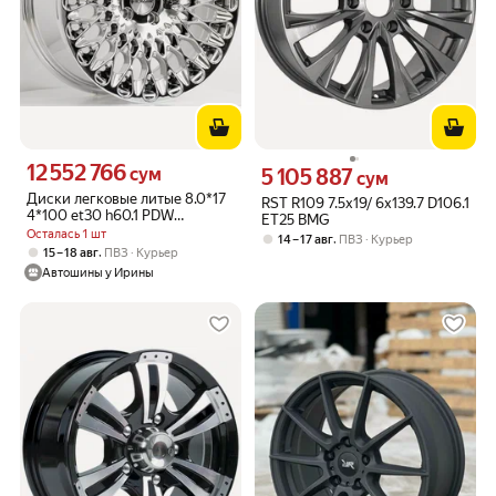
12 552 766
Цена 12552766 сум вместо
сум
5 105 887
Цена 5105887 сум вместо
сум
Диски легковые литые 8.0*17
RST R109 7.5x19/ 6x139.7 D106.1
4*100 et30 h60.1 PDW
ET25 BMG
5424(9059) CBK(цвет)
Осталась 1 шт
,
14 – 17 авг
ПВЗ
Курьер
,
15 – 18 авг
ПВЗ
Курьер
Автошины у Ирины