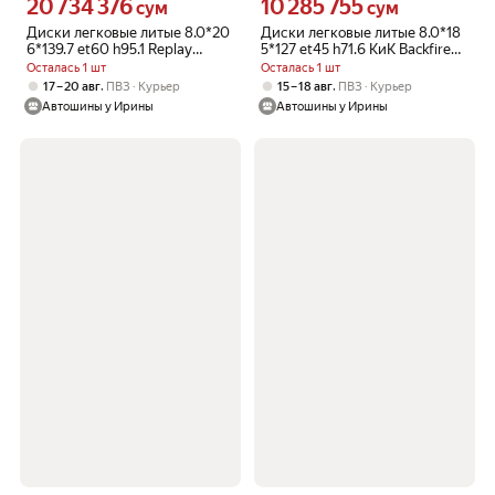
20 734 376
10 285 755
Цена 20734376 сум вместо
Цена 10285755 сум вместо
сум
сум
Диски легковые литые 8.0*20
Диски легковые литые 8.0*18
6*139.7 et60 h95.1 Replay
5*127 et45 h71.6 КиК Backfire
TY399 MGMF(цвет)
Дарк платинум(цвет)
Осталась 1 шт
Осталась 1 шт
,
,
17 – 20 авг
ПВЗ
Курьер
15 – 18 авг
ПВЗ
Курьер
Автошины у Ирины
Автошины у Ирины