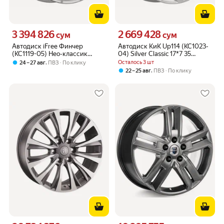
3 394 826
2 669 428
Цена 3394826 сум вместо
Цена 2669428 сум вместо
сум
сум
Автодиск iFree Финчер
Автодиск КиК Up114 (KC1023-
(КС1119-05) Нео-классик
04) Silver Classic 17*7 35
14*5,5 43 4*100 60,1
5*114,3 67,1
,
Осталось 3 шт
24 – 27 авг
ПВЗ
По клику
,
22 – 25 авг
ПВЗ
По клику