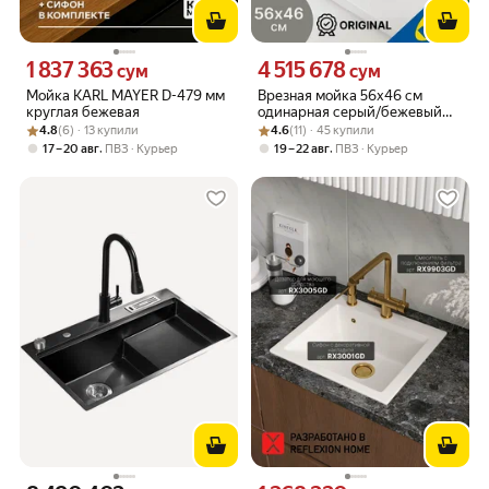
1 837 363
4 515 678
Цена 1837363 сум вместо
Цена 4515678 сум вместо
сум
сум
Мойка KARL MAYER D-479 мм
Врезная мойка 56x46 см
круглая бежевая
одинарная серый/бежевый
Рейтинг товара: 4.8 из 5
Оценок: (6) · 13 купили
Рейтинг товара: 4.6 из 5
Оценок: (11) · 45 купили
кварцевый композит IKEA
4.8
(6) · 13 купили
4.6
(11) · 45 купили
KILSVIKEN килсвикен
,
,
17 – 20 авг
ПВЗ
Курьер
19 – 22 авг
ПВЗ
Курьер