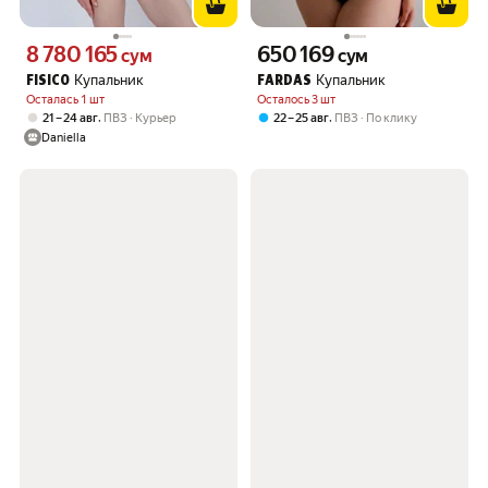
8 780 165
650 169
Цена 8780165 сум вместо
Цена 650169 сум вместо
сум
сум
Купальник
Купальник
FISICO
FARDAS
Осталась 1 шт
Осталось 3 шт
,
,
21 – 24 авг
ПВЗ
Курьер
22 – 25 авг
ПВЗ
По клику
Daniella