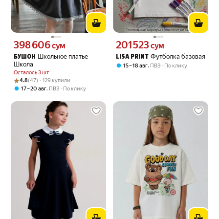
398 606
201 523
Цена 398606 сум вместо
Цена 201523 сум вместо
сум
сум
Школьное платье
Футболка базовая
БУШОН
LISA PRINT
Школа
,
15 – 18 авг
ПВЗ
По клику
Осталось 3 шт
Рейтинг товара: 4.8 из 5
Оценок: (47) · 129 купили
4.8
(47) · 129 купили
,
17 – 20 авг
ПВЗ
По клику