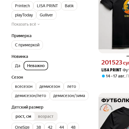
Printech
LISA PRINT
Batik
playToday
Gulliver
Показать всё
Примерка
С примеркой
Новинка
Цена 201523 сум
201 523
су
Да
Неважно
Фу
LISA PRINT
14 – 17 авг
,
П
Сезон
всесезон
демисезон
лето
демисезон/лето
демисезон/зима
Детский размер
рост, см
возраст
OneSize
38
42
44
48