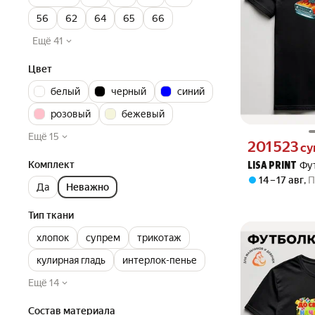
56
62
64
65
66
Ещё 41
Цвет
белый
черный
синий
розовый
бежевый
Ещё 15
Цена 201523 сум
201 523
су
Комплект
Фу
LISA PRINT
14 – 17 авг
,
П
Да
Неважно
Тип ткани
хлопок
супрем
трикотаж
кулирная гладь
интерлок-пенье
Ещё 14
Состав материала