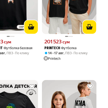
23 сум вместо
Цена 201523 сум вместо
23
201 523
сум
сум
Футболка базовая
Футболка
NT
PRINTECH
 авг
,
ПВЗ
По клику
14 – 17 авг
,
ПВЗ
По клику
Printech