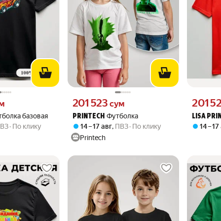
 вместо
Цена 201523 сум вместо
Цена 2015
201 523
201 5
м
сум
тболка базовая
Футболка
PRINTECH
LISA PRI
ВЗ
По клику
14 – 17 авг
,
ПВЗ
По клику
14 – 17
Printech