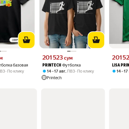
 вместо
Цена 201523 сум вместо
Цена 2015
201 523
201 5
м
сум
тболка базовая
Футболка
PRINTECH
LISA PRI
ВЗ
По клику
14 – 17 авг
,
ПВЗ
По клику
14 – 17
Printech