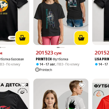
 вместо
Цена 201523 сум вместо
Цена 2015
201 523
201 5
м
сум
тболка базовая
Футболка
PRINTECH
LISA PRI
ВЗ
По клику
14 – 17 авг
,
ПВЗ
По клику
14 – 17
Printech