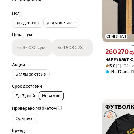
Шорты детские
Пол
для девочек
для мальчиков
Цена, сум
ОРИГИНАЛ
от 37 080 сум
до 1 508 078 сум
Цена 260270 сум
260 270
с
Ф
HAPPY BABY
Акции
Рейтинг товара: 5
Оценок: (5) · 52 
5.0
(5) · 52 
14 – 17 авг
,
П
Баллы за отзыв
Срок доставки
До 7 дней
Неважно
Проверено Маркетом
Оригинал
Бренд