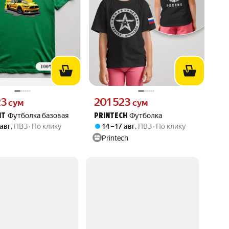
23 сум вместо
Цена 201523 сум вместо
23
201 523
сум
сум
Футболка базовая
Футболка
NT
PRINTECH
 авг
,
ПВЗ
По клику
14 – 17 авг
,
ПВЗ
По клику
Printech