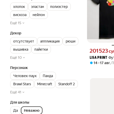
хлопок
эластан
полиэстер
вискоза
нейлон
Ещё 15
Декор
отсутствует
аппликация
рюши
вышивка
пайетки
Цена 201523 сум
201 523
су
Ещё 10
Фу
LISA PRINT
14 – 17 авг
,
П
Персонаж
Человек-паук
Панда
Brawl Stars
Minecraft
Standoff 2
Ещё 41
Для школы
Да
Неважно