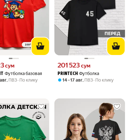
23 сум вместо
Цена 201523 сум вместо
23
201 523
сум
сум
Футболка базовая
Футболка
NT
PRINTECH
 авг
,
ПВЗ
По клику
14 – 17 авг
,
ПВЗ
По клику