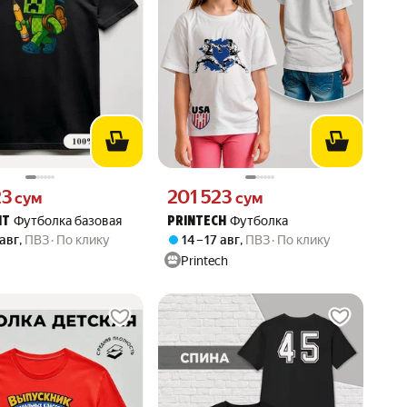
23 сум вместо
Цена 201523 сум вместо
23
201 523
сум
сум
Футболка базовая
Футболка
NT
PRINTECH
 авг
,
ПВЗ
По клику
14 – 17 авг
,
ПВЗ
По клику
Printech