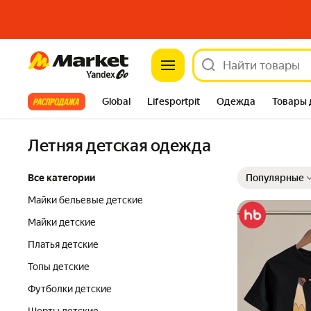
Market
Все хиты
Global
Lifesportpit
Одежда
Товары 
Автотовары
Яндекс Фабрика
Split
Летняя детская одежда
Выбранные фильт
Сортировка товар
Все категории
Популярные
Майки бельевые детские
Майки детские
Платья детские
Топы детские
Футболки детские