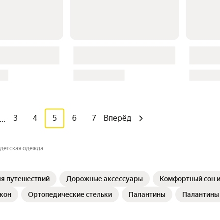
3
4
5
6
7
Вперёд
...
 детская одежда
я путешествий⁣
Дорожные аксессуары
Комфортный сон и
кон
Ортопедические стельки
Палантины
Палантины