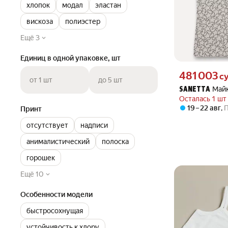
хлопок
модал
эластан
вискоза
полиэстер
Ещё 3
Единиц в одной упаковке, шт
Цена 481003 сум
481 003
с
от 1 шт
до 5 шт
Май
SANETTA
Осталась 1 шт
19 – 22 авг
,
Принт
отсутствует
надписи
анималистический
полоска
горошек
Ещё 10
Особенности модели
быстросохнущая
устойчивость к хлору