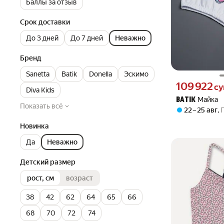
Баллы за отзыв
Срок доставки
До 3 дней
До 7 дней
Неважно
Бренд
Sanetta
Batik
Donella
Эскимо
Цена 109922 сум
109 922
с
Diva Kids
Майка
BATIK
Показать всё
22 – 25 авг
,
Новинка
Да
Неважно
Детский размер
рост, см
возраст
38
42
62
64
65
66
68
70
72
74