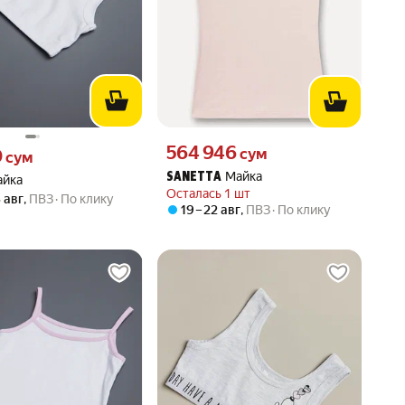
Цена 564946 сум вместо
564 946
0 сум вместо
сум
0
сум
Майка
SANETTA
айка
Осталась 1 шт
3 авг
,
ПВЗ
По клику
19 – 22 авг
,
ПВЗ
По клику