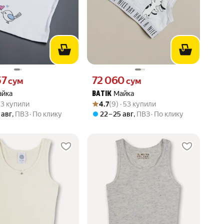
57 сум вместо
Цена 72060 сум вместо
57
72 060
сум
сум
айка
Майка
BATIK
вара: 5.0 из 5
) · 3 купили
Рейтинг товара: 4.7 из 5
Оценок: (9) · 53 купили
· 3 купили
4.7
(9) · 53 купили
 авг
,
ПВЗ
По клику
22 – 25 авг
,
ПВЗ
По клику