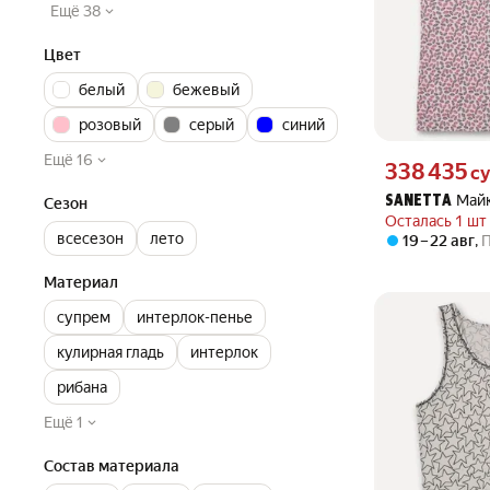
Ещё 38
Цвет
белый
бежевый
розовый
серый
синий
Ещё 16
Цена 338435 сум
338 435
с
Май
SANETTA
Сезон
Осталась 1 шт
всесезон
лето
19 – 22 авг
,
Материал
супрем
интерлок-пенье
кулирная гладь
интерлок
рибана
Ещё 1
Состав материала