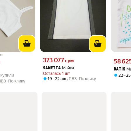
Цена 373077 сум вместо
373 077
вместо
Цена 5862
сум
58 62
м
Майка
SANETTA
М
BATIK
Осталась 1 шт
.9 из 5
23 купили
3 купили
22 – 25
19 – 22 авг
,
ПВЗ
По клику
ПВЗ
По клику