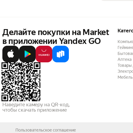
Делайте покупки на Market

Катег
в приложении Yandex GO
Компью
Геймин
Бытовая
Аптека
Товары 
Электр
Мебель
Наведите камеру на QR-код,

чтобы скачать приложение
Пользовательское соглашение