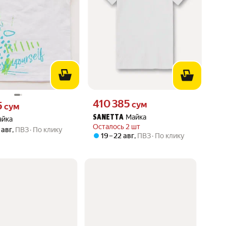
Цена 410385 сум вместо
410 385
5 сум вместо
сум
5
сум
Майка
SANETTA
айка
Осталось 2 шт
 авг
,
ПВЗ
По клику
19 – 22 авг
,
ПВЗ
По клику