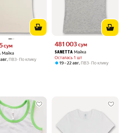
Цена 481003 сум вместо
481 003
65 сум вместо
сум
5
сум
Майка
SANETTA
Майка
A
Осталась 1 шт
 авг
,
ПВЗ
По клику
19 – 22 авг
,
ПВЗ
По клику