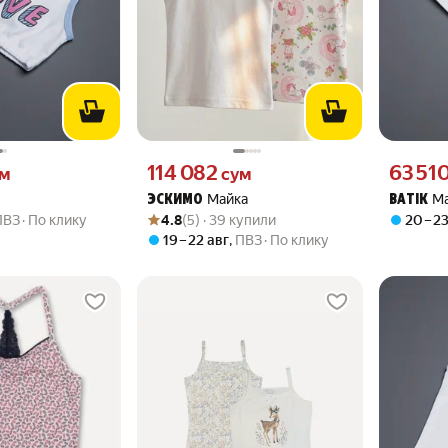
 вместо
Цена 114082 сум вместо
Цена 6351
114 082
63 51
ум
сум
Майка
М
ЭСКИМО
BATIK
Рейтинг товара: 4.8 из 5
Оценок: (5) · 39 купили
ПВЗ
По клику
4.8
(5) · 39 купили
20 – 2
19 – 22 авг
,
ПВЗ
По клику