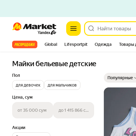
Market
Все хиты
Global
Lifesportpit
Одежда
Товары 
Автотовары
Яндекс Фабрика
Split
Майки бельевые детские
Выбранные фильт
Сортировка товар
Пол
Популярные
для девочек
для мальчиков
Цена, сум
от 35 000 сум
до 1 415 866 сум
Акции