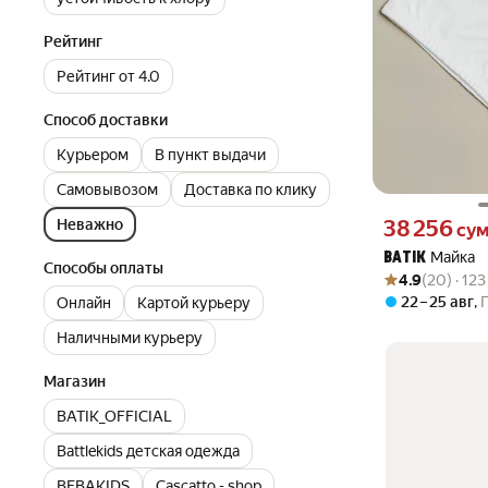
Рейтинг
Рейтинг от 4.0
Способ доставки
Курьером
В пункт выдачи
Самовывозом
Доставка по клику
Цена 38256 сум 
38 256
Неважно
су
Майка
BATIK
Способы оплаты
Рейтинг товара: 4
Оценок: (20) · 1
4.9
(20) · 12
22 – 25 авг
,
Онлайн
Картой курьеру
Наличными курьеру
Магазин
BATIK_OFFICIAL
Battlekids детская одежда
BEBAKIDS
Cascatto - shop