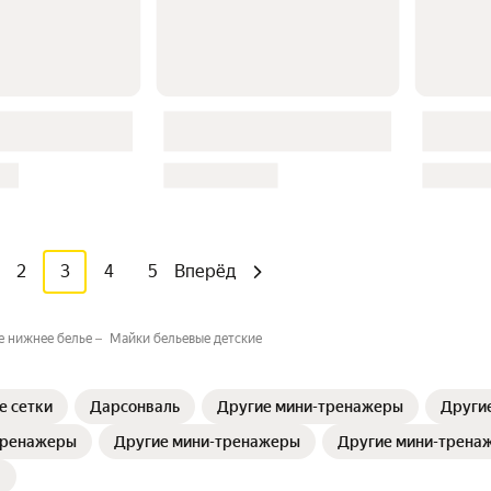
2
3
4
5
Вперёд
 нижнее белье⁣
Майки бельевые детские
е сетки
Дарсонваль
Другие мини-тренажеры
Други
тренажеры
Другие мини-тренажеры
Другие мини-трена