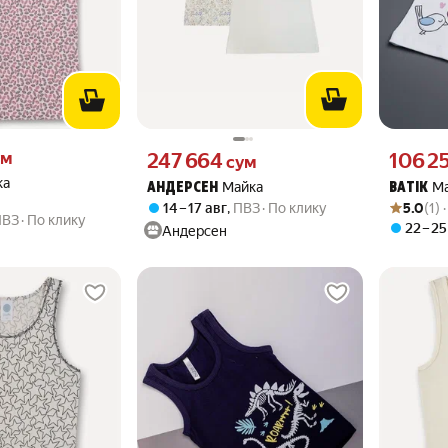
 вместо
Цена 247664 сум вместо
Цена 1062
ум
247 664
106 2
сум
ка
Майка
М
АНДЕРСЕН
BATIK
Рейтинг то
Оценок: (1
14 – 17 авг
,
ПВЗ
По клику
5.0
(1) 
ПВЗ
По клику
22 – 25
Андерсен