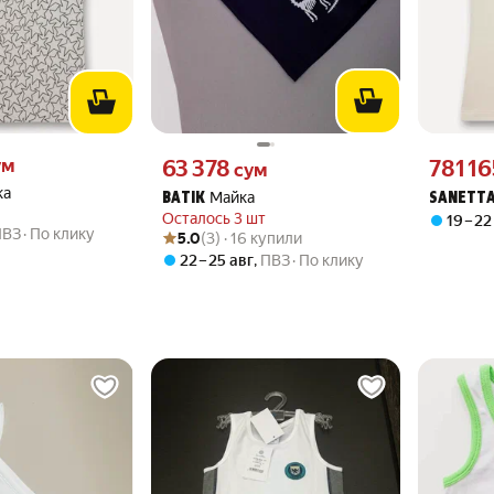
 вместо
Цена 63378 сум вместо
Цена 7811
ум
63 378
781 16
сум
ка
Майка
BATIK
SANETT
Осталось 3 шт
19 – 22
ПВЗ
По клику
Рейтинг товара: 5.0 из 5
Оценок: (3) · 16 купили
5.0
(3) · 16 купили
22 – 25 авг
,
ПВЗ
По клику