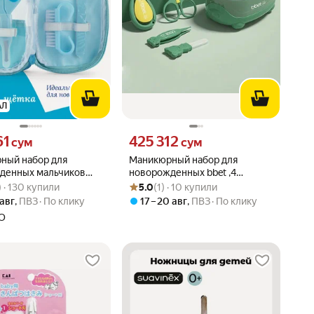
АЛ
61 сум вместо
Цена 425312 сум вместо
61
425 312
сум
сум
ный набор для
Маникюрный набор для
денных мальчиков
новорожденных bbet ,4
вара: 4.8 из 5
2) · 130 купили
Рейтинг товара: 5.0 из 5
Оценок: (1) · 10 купили
appy Hands, голубой
предмета в боксе.
) · 130 купили
5.0
(1) · 10 купили
 авг
,
ПВЗ
По клику
17 – 20 авг
,
ПВЗ
По клику
O