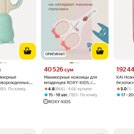
ОРИГИНАЛ
вместо
Цена 40526 сум вместо
Цена 1924
40 526
192 4
м
сум
икюрные
Маникюрные ножницы для
KAI Нож
новорожденных, с
младенцев ROXY-KIDS, с
безопас
Рейтинг товара: 4.8 из 5
Оценок: (866) · 4.6K купили
Рейтинг то
Оценок: (1
пачком,
колпачком, нержавеющая
для дете
ПВЗ
По клику
4.8
(866) · 4.6K купили
3.0
(1) 
сталь, голубой
сталь, розовые
15 – 18 авг
,
ПВЗ
По клику
17 – 20
ROXY-KIDS