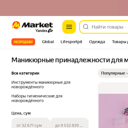
Market
Все хиты
Global
Lifesportpit
Одежда
Товары 
Автотовары
Яндекс Фабрика
Split
Маникюрные принадлежности для 
Выбранные фильт
Сортировка товар
Все категории
Популярные
Инструменты маникюрные для
новорождённого
Наборы гигиенические для
новорождённого
Цена, сум
от 32 671 сум
до 9 532 839 сум