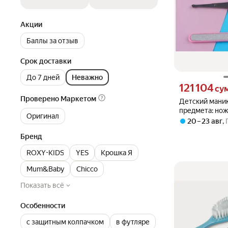
Акции
Баллы за отзыв
Срок доставки
До 7 дней
Неважно
Цена 121104 сум
121 104
су
Проверено Маркетом
Детский маник
предмета: ножн
Оригинал
книпсер , от 0 
20 – 23 авг
,
розовый
Бренд
ROXY-KIDS
YES
Крошка Я
Mum&Baby
Chicco
Показать всё
Особенности
с защитным колпачком
в футляре