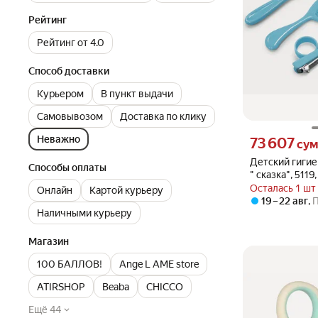
Рейтинг
Рейтинг от 4.0
Способ доставки
Курьером
В пункт выдачи
Самовывозом
Доставка по клику
Неважно
Цена 73607 сум 
73 607
су
Детский гигие
Способы оплаты
" сказка", 5119
Осталась 1 шт
Онлайн
Картой курьеру
19 – 22 авг
,
Наличными курьеру
Магазин
100 БАЛЛОВ!
Ange L AME store
ATIRSHOP
Beaba
CHICCO
Ещё 44