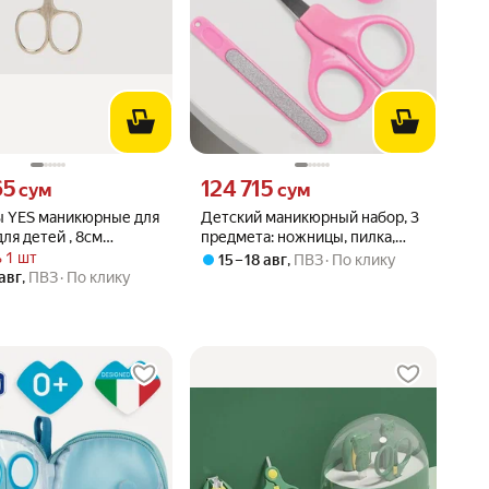
65 сум вместо
Цена 124715 сум вместо
65
124 715
сум
сум
 YES маникюрные для
Детский маникюрный набор, 3
для детей , 8см
предмета: ножницы, пилка,
1
книпсер, от 0 мес, розовый
 1 шт
15 – 18 авг
,
ПВЗ
По клику
 авг
,
ПВЗ
По клику