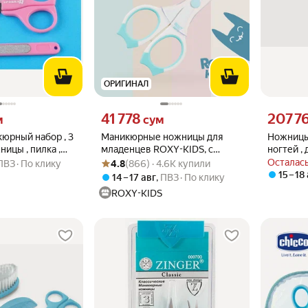
ОРИГИНАЛ
 вместо
Цена 41778 сум вместо
Цена 2077
41 778
207 7
м
сум
юрный набор , 3
Маникюрные ножницы для
Ножницы
ицы , пилка ,
младенцев ROXY-KIDS, с
ногтей , 
Рейтинг товара: 4.8 из 5
Оценок: (866) · 4.6K купили
мес. , цвет
колпачком, нержавеющая
арт.9535
Осталась
ПВЗ
По клику
4.8
(866) · 4.6K купили
сталь, голубые
15 – 18
14 – 17 авг
,
ПВЗ
По клику
ROXY-KIDS