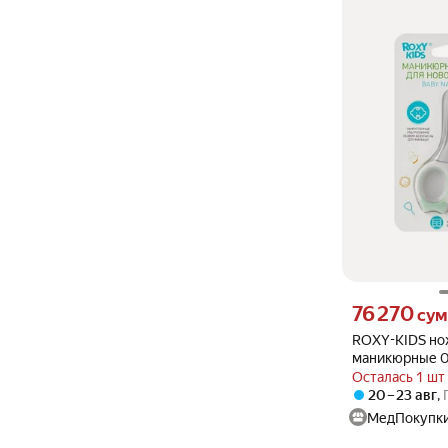
Цена 76270 сум 
76 270
сум
ROXY-KIDS н
маникюрные 
Маникюрные 
Осталась 1 шт
детей в уп.
20 – 23 авг
,
МедПокупк