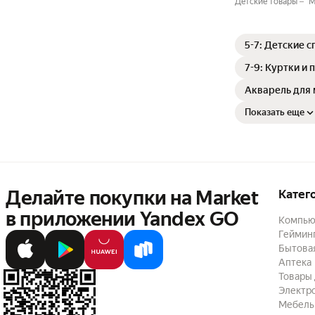
Детские товары
М
5-7: Детские 
7-9: Куртки и
Акварель для
Показать еще
Делайте покупки на Market

Катег
в приложении Yandex GO
Компью
Геймин
Бытовая
Аптека
Товары 
Электр
Мебель