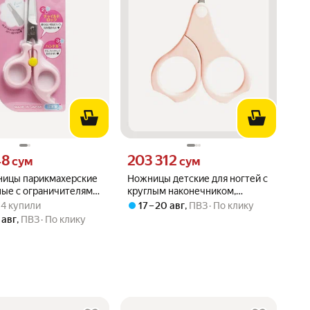
48 сум вместо
Цена 203312 сум вместо
48
203 312
сум
сум
ницы парикмахерские
Ножницы детские для ногтей с
ные с ограничителями
круглым наконечником,
вара: 3.0 из 5
) · 4 купили
й розовые
безопасные ножницы для
· 4 купили
17 – 20 авг
,
ПВЗ
По клику
новорожденных
 авг
,
ПВЗ
По клику