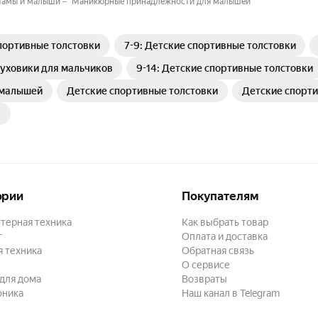
амы и малыши
Маникюрные принадлежности для малышей
спортивные толстовки
7-9: Детские спортивные толстовки
 пуховики для мальчиков
9-14: Детские спортивные толстовки
 малышей
Детские спортивные толстовки
Детские спорти
ории
Покупателям
терная техника
Как выбрать товар
г
Оплата и доставка
 техника
Обратная связь
О сервисе
для дома
Возвраты
оника
Наш канал в Telegram