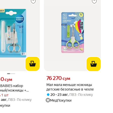
Цена 76270 сум вместо
76 270
80 сум вместо
сум
80
сум
Мал мала меньше ножницы
BABIES набор
детские безопасные в чехле
ный/ножницы +
20 – 23 авг
,
ПВЗ
По клику
 + пилочка/ —
 1 шт
ный набор (зелёный)
3 авг
,
ПВЗ
По клику
МедПокупки
.
купки