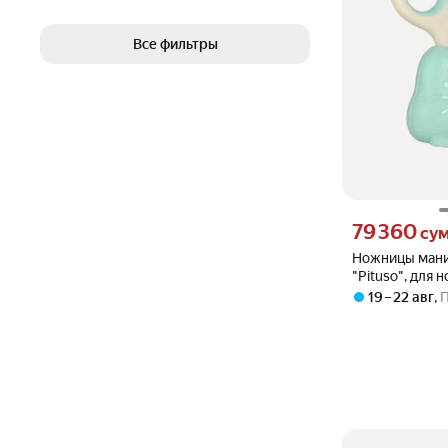
Все фильтры
Цена 79360 сум 
79 360
су
Ножницы ман
"Pituso", для 
защитным кол
19 – 22 авг
,
нержавеющая 