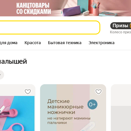
Призы
Колесо при
для дома
Красота
Бытовая техника
Электроника
малышей
ры
ов