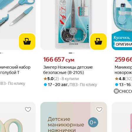
ОРИГИН
вместо
Цена 166657 сум вместо
Цена 2596
166 657
259 6
м
сум
нический набор
Зингер Ножницы детские
Маникюр
, голубой Т
безопасные (B-2105)
новорож
Рейтинг товара: 5.0 из 5
Оценок: (2) · 8 купили
Рейтинг то
Оценок: (3
Chicco H
5.0
(2) · 8 купили
4.8
(32
ПВЗ
По клику
17 – 20 авг
,
ПВЗ
По клику
13 – 16
CHICC