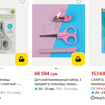
вместо
Цена 66594 сум вместо
Цена 1536
66 594
153 6
сум
ожницы
Детский маникюрный набор, 3
CANPOL 
0+/мятный —
предмета: ножницы, пилка,
маникюр
ножницы для
книпсер, от 0 мес, цвет
щипчики
Осталась
20 – 23 авг
,
ПВЗ
По клику
розовый, 3612529
Маникюр
ПВЗ
По клику
20 – 2
в инд. уп
и
МедПо