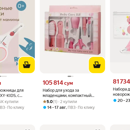
Цена 8173
81 73
вместо
Цена 105814 сум вместо
105 814
м
сум
Набора д
ножницы для
Набор для ухода за
новорож
XY-KIDS, с
младенцами, компактный
Я, 10785
.8 из 5
4.6K купили
Рейтинг товара: 5.0 из 5
Оценок: (1) · 2 купили
20 – 2
ержавеющая
размер, легко хранить дома и
.6K купили
5.0
(1) · 2 купили
е
брать с собой в поездки
ВЗ
По клику
14 – 17 авг
,
ПВЗ
По клику