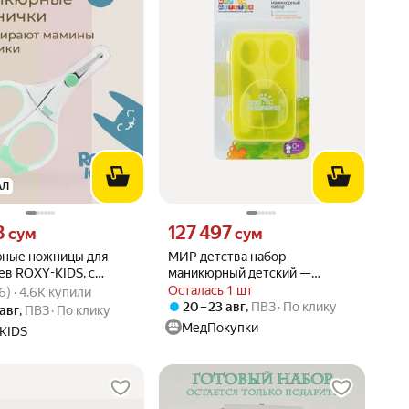
АЛ
8 сум вместо
Цена 127497 сум вместо
8
127 497
сум
сум
ные ножницы для
МИР детства набор
ев ROXY-KIDS, с
маникюрный детский —
вара: 4.8 из 5
66) · 4.6K купили
ом, нержавеющая
Детский маникюрный набор в
Осталась 1 шт
6) · 4.6K купили
ятные
пенале. В набор входят:
20 – 23 авг
,
ПВЗ
По клику
 авг
,
ПВЗ
По клику
ножницы - 1 шт, щипчики для…
МедПокупки
KIDS