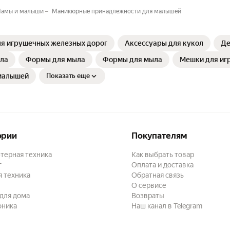
амы и малыши
Маникюрные принадлежности для малышей
ля игрушечных железных дорог
Аксессуары для кукол
Де
ла
Формы для мыла
Формы для мыла
Мешки для иг
малышей
Показать еще
ории
Покупателям
терная техника
Как выбрать товар
г
Оплата и доставка
 техника
Обратная связь
О сервисе
для дома
Возвраты
оника
Наш канал в Telegram