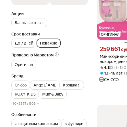
Акции
Баллы за отзыв
Срок доставки
ОРИГИНАЛ
До 7 дней
Неважно
Цена 259661 сум
259 661
су
Проверено Маркетом
Маникюрный н
новорожденны
Оригинал
Рейтинг товара: 4
Оценок: (32) · 1
Chicco Happy 
4.8
(32) · 13
13 – 16 авг
,
П
Бренд
CHICCO
Chicco
Ange L`AME
Крошка Я
ROXY-KIDS
Mum&Baby
Показать всё
Особенности
с защитным колпачком
в футляре