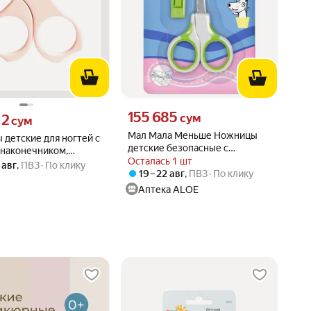
Цена 155685 сум вместо
155 685
12 сум вместо
сум
12
сум
Мал Мала Меньше Ножницы
детские для ногтей с
детские безопасные с
 наконечником,
защитным колпачком, 1 шт.
Осталась 1 шт
ные ножницы для
 авг
,
ПВЗ
По клику
19 – 22 авг
,
ПВЗ
По клику
денных
Аптека ALOE