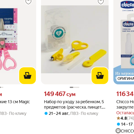
ОРИГИН
 вместо
Цена 149467 сум вместо
Цена 1163
149 467
116 34
м
сум
ие 13 см Magic
Набор по уходу за ребенком, 5
Chicco Н
предметов (расческа, пинцет,
закругл
ножницы, книпсер, пилка),
нержаве
Осталась
ПВЗ
По клику
21 – 24 авг
,
ПВЗ
По клику
Рейтинг то
Оценок: (7
цвет желтый 6
голубые
4.8
(74
14 – 17
CHICC