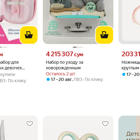
 вместо
Цена 4215307 сум вместо
Цена 2033
4 215 307
203 3
м
сум
абор для
Набор по уходу за
Ножницы 
х девочек
новорожденным
круглым
.8 из 5
30 купили
Hands, розовый
безопас
Осталось 2 шт
0 купили
17 – 20
новорож
17 – 20 авг
,
ПВЗ
По клику
ВЗ
По клику