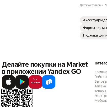
Детские товары
М
Аксессуары д
Формы для мы
Пиджаки для 
Делайте покупки на Market

Катег
в приложении Yandex GO
Компью
Геймин
Бытовая
Аптека
Товары 
Электр
Мебель