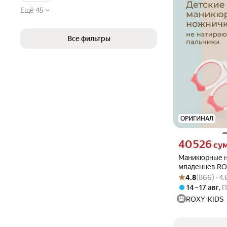
Ещё 45
Все фильтры
ОРИГИНАЛ
Цена 40526 сум 
40 526
су
Маникюрные 
младенцев RO
Рейтинг товара: 4
Оценок: (866) · 
колпачком, н
4.8
(866) · 4
сталь, розовы
14 – 17 авг
,
П
ROXY-KIDS