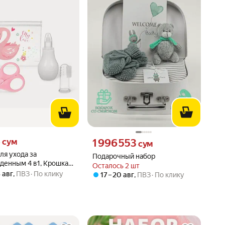
4 сум вместо
4
Цена 1996553 сум вместо
сум
1 996 553
сум
ля ухода за
Подарочный набор
денным 4 в1, Крошка
Осталось 2 шт
678
3 авг
,
ПВЗ
По клику
17 – 20 авг
,
ПВЗ
По клику