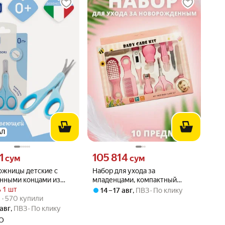
АЛ
41 сум вместо
Цена 105814 сум вместо
1
105 814
сум
сум
ожницы детские с
Набор для ухода за
енными концами из
младенцами, компактный
ющей стали с чехлом,
размер, легко хранить дома и
 1 шт
14 – 17 авг
,
ПВЗ
По клику
вара: 4.8 из 5
4) · 570 купили
брать с собой в поездки
) · 570 купили
 авг
,
ПВЗ
По клику
O