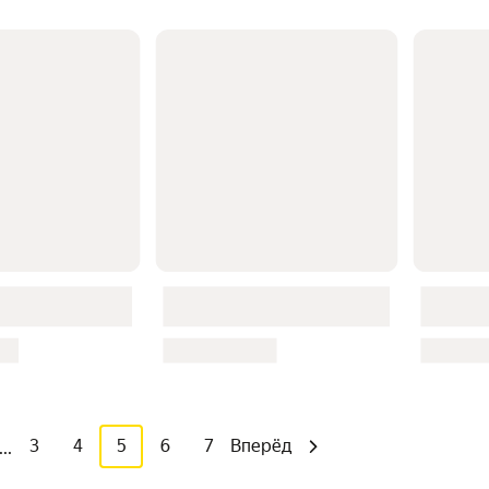
3
4
5
6
7
Вперёд
...