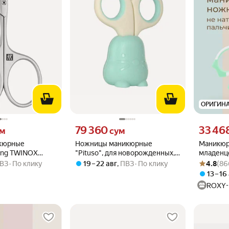
ОРИГИН
 вместо
Цена 79360 сум вместо
Цена 3346
79 360
33 46
ум
сум
кюрные
Ножницы маникюрные
Маникюр
ling TWINOX
"Pituso", для новорожденных, с
младенц
Рейтинг то
Оценок: (8
 мм,
защитным колпачком,
колпачк
ВЗ
По клику
19 – 22 авг
,
ПВЗ
По клику
4.8
(86
матовый
нержавеющая сталь, голубой
сталь, м
13 – 16
ROXY-