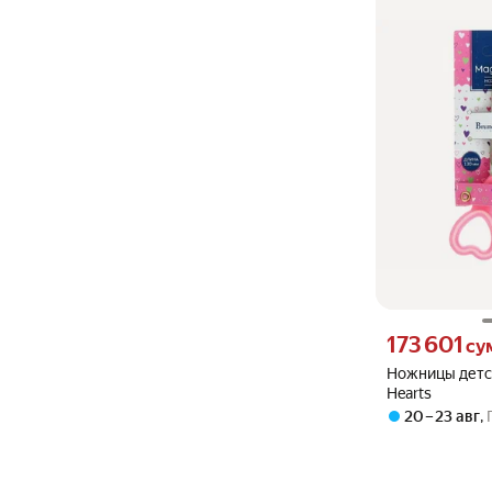
Цена 173601 сум
173 601
су
Ножницы детск
Hearts
20 – 23 авг
,