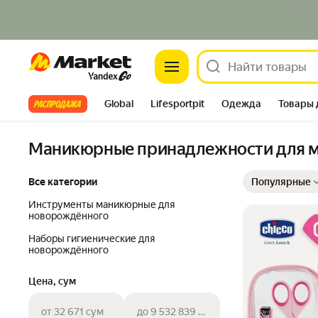
Market
Все хиты
Global
Lifesportpit
Одежда
Товары 
Автотовары
Яндекс Фабрика
Split
Маникюрные принадлежности для 
Выбранные фильт
Сортировка товар
Все категории
Популярные
Инструменты маникюрные для
новорождённого
Наборы гигиенические для
новорождённого
Цена, сум
от 32 671 сум
до 9 532 839 сум