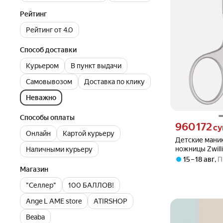
Рейтинг
Рейтинг от 4.0
Способ доставки
Курьером
В пункт выдачи
Самовывозом
Доставка по клику
Неважно
Способы оплаты
Цена 960172 сум
960 172
с
Онлайн
Картой курьеру
Детские мани
ножницы Zwil
Наличными курьеру
47558-090, 90
15 – 18 авг
,
П
серебристый 
Магазин
"Селлер"
100 БАЛЛОВ!
Ange L AME store
ATIRSHOP
Beaba