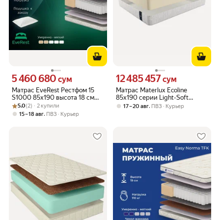
5 460 680
12 485 457
Цена 5460680 сум вместо
Цена 12485457 сум вместо
сум
сум
Матрас EveRest Рестфом 15
Матрас Materlux Ecoline
S1000 85х190 высота 18 см
85х190 серии Light-Soft
Рейтинг товара: 5.0 из 5
Оценок: (2) · 2 купили
анатомический средней
высота 21 см анатомический
5.0
(2) · 2 купили
,
17 – 20 авг
ПВЗ
Курьер
жесткости Независимые
средней жесткости
,
15 – 18 авг
ПВЗ
Курьер
пружины
Беспружинный