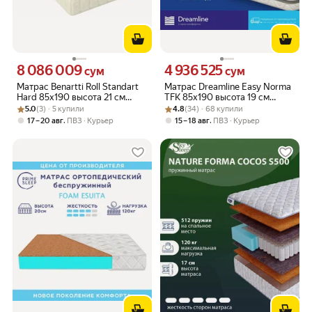
8 086 009
4 936 525
Цена 8086009 сум вместо
Цена 4936525 сум вместо
сум
сум
Матрас Benartti Roll Standart
Матрас Dreamline Easy Norma
Hard 85х190 высота 21 см
TFK 85х190 высота 19 см
Рейтинг товара: 5.0 из 5
Оценок: (3) · 5 купили
анатомический жесткий
Рейтинг товара: 4.8 из 5
Оценок: (34) · 68 купили
анатомический средней
5.0
(3) · 5 купили
4.8
(34) · 68 купили
средней жесткости
жесткости мягкий
,
,
17 – 20 авг
ПВЗ
Курьер
15 – 18 авг
ПВЗ
Курьер
кокосовый Беспружинный
Независимые пружины