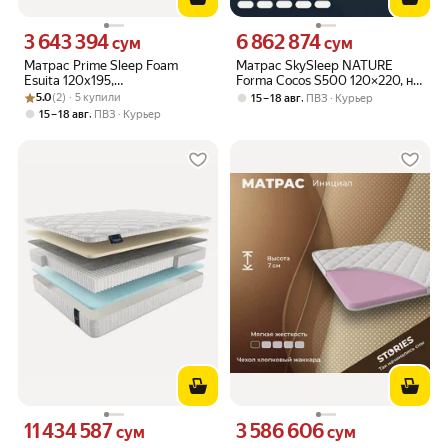
3 643 394
6 862 874
Цена 3643394 сум вместо
Цена 6862874 сум вместо
сум
сум
Матрас Prime Sleep Foam
Матрас SkySleep NATURE
Esuita 120х195,
Forma Cocos S500 120×220, на
Рейтинг товара: 5.0 из 5
Оценок: (2) · 5 купили
ортопедический,
независимых пружинах,
5.0
(2) · 5 купили
,
15 – 18 авг
ПВЗ
Курьер
беспружинный, разная
жёсткий, 17 см
,
15 – 18 авг
ПВЗ
Курьер
жесткость сторон
11 434 587
3 586 606
Цена 11434587 сум вместо
Цена 3586606 сум вместо
сум
сум