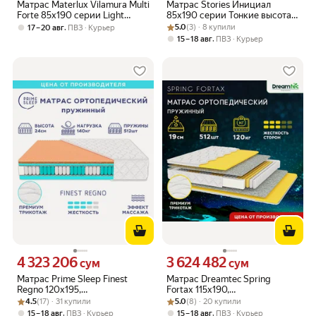
Матрас Materlux Vilamura Multi
Матрас Stories Инициал
Forte 85х190 серии Light
85х190 серии Тонкие высота 7
высота 21 см
Рейтинг товара: 5.0 из 5
Оценок: (3) · 8 купили
см анатомический средней
,
5.0
(3) · 8 купили
17 – 20 авг
ПВЗ
Курьер
жесткости мягкий
,
15 – 18 авг
ПВЗ
Курьер
Беспружинный
4 323 206
3 624 482
Цена 4323206 сум вместо
Цена 3624482 сум вместо
сум
сум
Матрас Prime Sleep Finest
Матрас Dreamtec Spring
Regno 120х195,
Fortax 115х190,
Рейтинг товара: 4.5 из 5
Оценок: (17) · 31 купили
ортопедический,
Рейтинг товара: 5.0 из 5
Оценок: (8) · 20 купили
ортопедический,
4.5
(17) · 31 купили
5.0
(8) · 20 купили
независимые пружины,
независимые пружины,
,
,
15 – 18 авг
ПВЗ
Курьер
15 – 18 авг
ПВЗ
Курьер