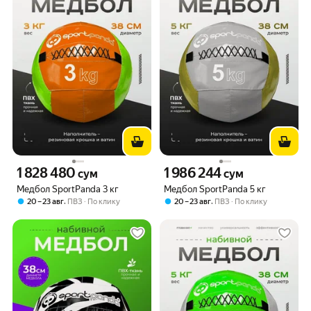
1 828 480
1 986 244
Цена 1828480 сум вместо
Цена 1986244 сум вместо
сум
сум
Медбол SportPanda 3 кг
Медбол SportPanda 5 кг
,
,
20 – 23 авг
ПВЗ
По клику
20 – 23 авг
ПВЗ
По клику