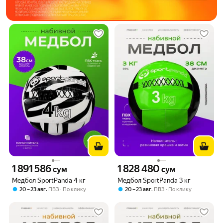
1 891 586
1 828 480
Цена 1891586 сум вместо
Цена 1828480 сум вместо
сум
сум
Медбол SportPanda 4 кг
Медбол SportPanda 3 кг
,
,
20 – 23 авг
ПВЗ
По клику
20 – 23 авг
ПВЗ
По клику