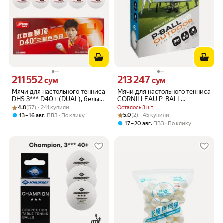
211 552
213 247
Цена 211552 сум вместо
Цена 213247 сум вместо
сум
сум
Мячи для настольного тенниса
Мячи для настольного тенниса
DHS 3*** D40+ (DUAL), белые,
CORNILLEAU P-BALL
Рейтинг товара: 4.8 из 5
Оценок: (57) · 241 купили
10 шт.
OUTDOOR ULTRADURABLE (6
4.8
(57) · 241 купили
Осталось 3 шт
шт)
Рейтинг товара: 5.0 из 5
Оценок: (2) · 45 купили
,
5.0
(2) · 45 купили
13 – 16 авг
ПВЗ
По клику
,
17 – 20 авг
ПВЗ
По клику