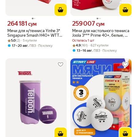
264 181
259 007
Цена 264181 сум вместо
Цена 259007 сум вместо
сум
сум
Мячи для н/тенниса Yinhe 3*
Мячи для настольного тенниса
Singapure Smash H40+ WTT
Joola 3*** Prime 40+, белые, 6
Рейтинг товара: 5.0 из 5
Оценок: (2) · 5 купили
x6, White
шт.
5.0
(2) · 5 купили
Осталась 1 шт
Рейтинг товара: 4.9 из 5
Оценок: (161) · 627 купили
,
4.9
(161) · 627 купили
17 – 20 авг
ПВЗ
По клику
,
13 – 16 авг
ПВЗ
По клику