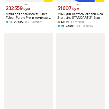
232 559
51 607
Цена 232559 сум вместо
Цена 51607 сум вместо
сум
сум
Мячи для большого тенниса
Мячи для настольного тенниса
Teloon Purple Pro, в комплекте
Start Line STANDART 2*, 3 шт
2 шт.
Рейтинг товара: 4.7 из 5
Оценок: (19) · 87 купили
,
4.7
(19) · 87 купили
17 – 20 авг
ПВЗ
По клику
,
19 – 22 авг
ПВЗ
По клику