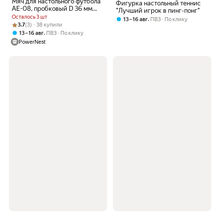
Мяч для настольного футбола
Фигурка настольный теннис
AE-08, пробковый D 36 мм
"Лучший игрок в пинг-понг"
51.000.36.9
Осталось 3 шт
,
13 – 16 авг
ПВЗ
По клику
Рейтинг товара: 3.7 из 5
Оценок: (3) · 38 купили
3.7
(3) · 38 купили
,
13 – 16 авг
ПВЗ
По клику
PowerNest