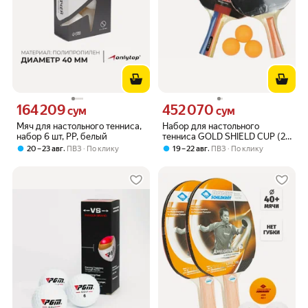
164 209
452 070
Цена 164209 сум вместо
Цена 452070 сум вместо
сум
сум
Мяч для настольного тенниса,
Набор для настольного
набор 6 шт, PP, белый
тенниса GOLD SHIELD CUP (2
ракетки, 3 шарика), в чехле,
,
,
20 – 23 авг
ПВЗ
По клику
19 – 22 авг
ПВЗ
По клику
02