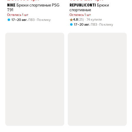
Брюки спортивные PSG
Брюки
NIKE
REPUBLICONTI
T91
спортивные
Осталась 1 шт
Осталась 1 шт
Рейтинг товара: 4.8 из 5
Оценок: (25) · 74 купили
,
4.8
(25) · 74 купили
17 – 20 авг
ПВЗ
По клику
,
17 – 20 авг
ПВЗ
По клику