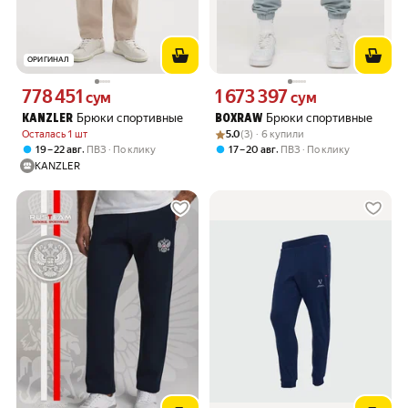
ОРИГИНАЛ
778 451
1 673 397
Цена 778451 сум вместо
Цена 1673397 сум вместо
сум
сум
Брюки спортивные
Брюки спортивные
KANZLER
BOXRAW
Рейтинг товара: 5.0 из 5
Оценок: (3) · 6 купили
Осталась 1 шт
5.0
(3) · 6 купили
,
,
19 – 22 авг
ПВЗ
По клику
17 – 20 авг
ПВЗ
По клику
KANZLER