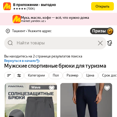
В приложении - выгодно
Открыть
★★★★★ (700К)
Мука, масло, кофе — всё, что нужно дома
market.yandex.uz
Призы
Ташкент
• Укажите адрес
Вы находитесь на 2 странице результатов поиска
Вернуться в начало
Мужские спортивные брюки для туризма
Категории
Пол
Размер
Цена
Срок дос