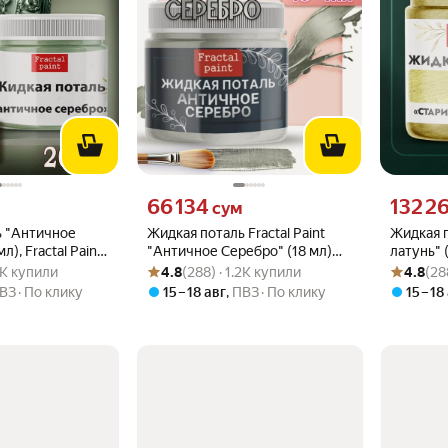
вместо
Цена 66134 сум вместо
Цена 1322
66 134
132 2
сум
ь "Античное
Жидкая поталь Fractal Paint
Жидкая 
), Fractal Paint,
"Античное Серебро" (18 мл)
латунь" (
.8 из 5
1.2K купили
Рейтинг товара: 4.8 из 5
Оценок: (288) · 1.2K купили
Рейтинг то
Оценок: (2
 металлического
для творчества и декора
для ими
.2K купили
4.8
(288) · 1.2K купили
4.8
(28
эффекта
ВЗ
По клику
15 – 18 авг
,
ПВЗ
По клику
15 – 18