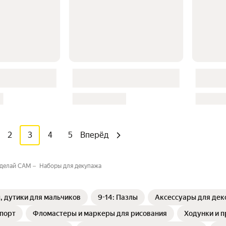
2
3
4
5
Вперёд
делай САМ
Наборы для декупажа
ы, дутики для мальчиков
9-14: Пазлы
Аксессуары для де
спорт
Фломастеры и маркеры для рисования
Ходунки и 