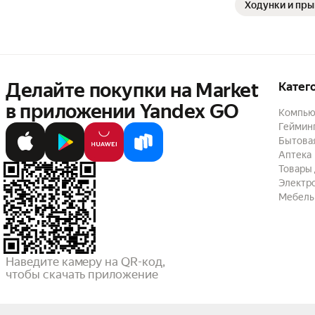
Ходунки и пр
Делайте покупки на Market

Катег
в приложении Yandex GO
Компью
Геймин
Бытовая
Аптека
Товары 
Электр
Мебель
Наведите камеру на QR-код,

чтобы скачать приложение