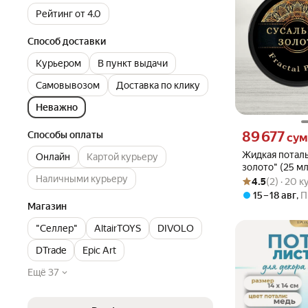
Рейтинг от 4.0
Способ доставки
Курьером
В пункт выдачи
Самовывозом
Доставка по клику
Неважно
Цена 89677 сум 
89 677
Способы оплаты
сум
Жидкая поталь
Онлайн
Картой курьеру
золото" (25 мл)
Рейтинг товара: 4
Оценок: (2) · 20 
Наличными курьеру
для творчеств
4.5
(2) · 20 
15 – 18 авг
,
П
Магазин
"Селлер"
AltairTOYS
DIVOLO
DTrade
Epic Art
Ещё 37