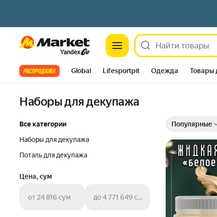
Market
Все хиты
Global
Lifesportpit
Одежда
Товары 
Автотовары
Яндекс Фабрика
Split
Наборы для декупажа
Выбранные фильт
Сортировка товар
Все категории
Популярные
Наборы для декупажа
Поталь для декупажа
Цена, сум
от 24 816 сум
до 4 771 649 сум