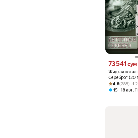
Цена 73541 сум 
73 541
сум
Жидкая потал
Серебро" (20 мл
Рейтинг товара: 4
Оценок: (288) · 
для имитации
4.8
(288) · 1
эффекта
15 – 18 авг
,
П