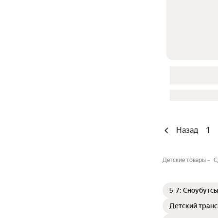
Назад
1
Детские товары
С
5-7: Сноубутс
Детский тран