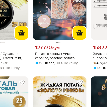
вместо
Цена 127770 сум вместо
Цена 1587
127 770
158 72
сум
 "Сусальное
Поталь в хлопьях микс
Жидкая п
, Fractal Paint,
серебро/розовое золото
"Серебр
.5 из 5
купили
Рейтинг то
Оценок: (4
а
баночка 10 г
20мл
купили
15 – 18 авг
,
ПВЗ
По клику
4.6
(42
ВЗ
По клику
13 – 16