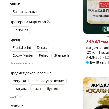
Акции
Баллы за отзыв
Проверено Маркетом
Оригинал
Бренд
Цена 73541 сум 
73 541
сум
Fractal paint
Decola
Жидкая поталь
(20 мл), Fracta
Epoxy Master
Pebeo
Stamperia
Рейтинг товара: 4
Оценок: (288) · 
основе
4.8
(288) · 1
15 – 18 авг
,
П
Показать всё
Предмет декорирования
фигурка
елочное украшение
шкатулка
часы
бутылка
Ещё 1
Рейтинг