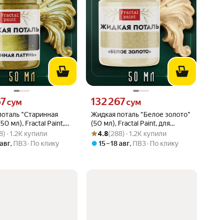
67 сум вместо
Цена 132267 сум вместо
67
132 267
сум
сум
поталь "Старинная
Жидкая поталь "Белое золото"
50 мл), Fractal Paint,
(50 мл), Fractal Paint, для
вара: 4.8 из 5
88) · 1.2K купили
Рейтинг товара: 4.8 из 5
Оценок: (288) · 1.2K купили
тации металлического
творчества
8) · 1.2K купили
4.8
(288) · 1.2K купили
 авг
,
ПВЗ
По клику
15 – 18 авг
,
ПВЗ
По клику