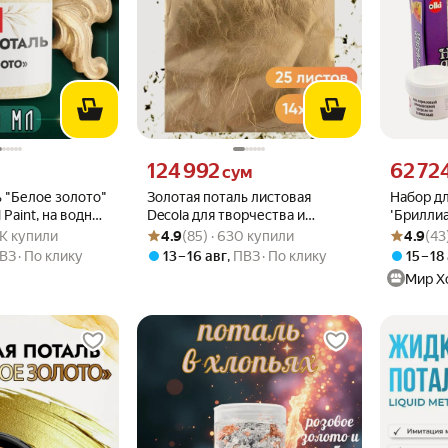
вместо
Цена 124992 сум вместо
Цена 6272
124 992
62 72
сум
 "Белое золото"
Золотая поталь листовая
Набор дл
l Paint, на водной
Decola для творчества и
'Бриллиа
.8 из 5
1.2K купили
Рейтинг товара: 4.9 из 5
Оценок: (85) · 630 купили
Рейтинг то
Оценок: (4
дизайна 14х14 см, 25 листов
мл, Olki
.2K купили
4.9
(85) · 630 купили
4.9
(43
ВЗ
По клику
13 – 16 авг
,
ПВЗ
По клику
15 – 18
Мир Х