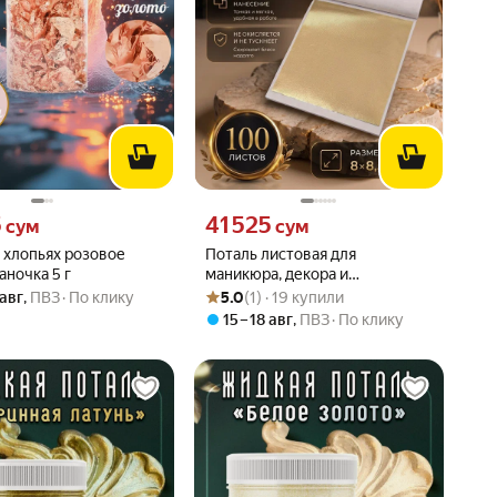
5 сум вместо
Цена 41525 сум вместо
5
41 525
сум
сум
 хлопьях розовое
Поталь листовая для
аночка 5 г
маникюра, декора и
Рейтинг товара: 5.0 из 5
Оценок: (1) · 19 купили
творчества 8х8,5 см золото
 авг
,
ПВЗ
По клику
5.0
(1) · 19 купили
100 листов
15 – 18 авг
,
ПВЗ
По клику