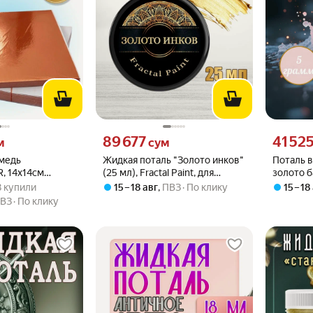
 вместо
Цена 89677 сум вместо
Цена 4152
89 677
41 52
м
сум
 медь
Жидкая поталь "Золото инков"
Поталь в
 14х14см
(25 мл), Fractal Paint, для
золото б
.8 из 5
418 купили
творчества
18 купили
15 – 18 авг
,
ПВЗ
По клику
15 – 18
ВЗ
По клику