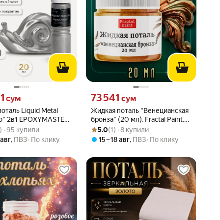
21 сум вместо
Цена 73541 сум вместо
1
73 541
сум
сум
оталь Liquid Metal
Жидкая поталь "Венецианская
о" 2в1 EPOXYMASTER,
бронза" (20 мл), Fractal Paint,
вара: 4.6 из 5
2) · 95 купили
Рейтинг товара: 5.0 из 5
Оценок: (1) · 8 купили
для творчества
) · 95 купили
5.0
(1) · 8 купили
 авг
,
ПВЗ
По клику
15 – 18 авг
,
ПВЗ
По клику