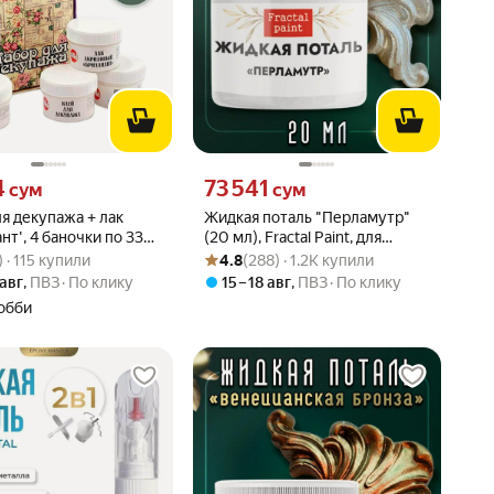
4 сум вместо
Цена 73541 сум вместо
4
73 541
сум
сум
я декупажа + лак
Жидкая поталь "Перламутр"
нт', 4 баночки по 33
(20 мл), Fractal Paint, для
вара: 4.9 из 5
3) · 115 купили
Рейтинг товара: 4.8 из 5
Оценок: (288) · 1.2K купили
творчества
) · 115 купили
4.8
(288) · 1.2K купили
 авг
,
ПВЗ
По клику
15 – 18 авг
,
ПВЗ
По клику
обби