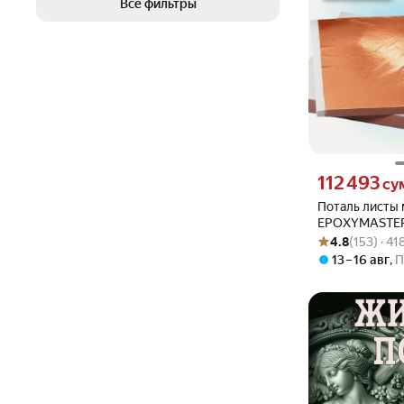
Все фильтры
Цена 112493 сум
112 493
су
Поталь листы
EPOXYMASTER,
Рейтинг товара: 4
Оценок: (153) · 
(25шт)
4.8
(153) · 4
13 – 16 авг
,
П