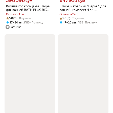
390 596
847 933
сум
сум
Комплект с кольцами Штора
Штора и коврики "Перья", для
для ванной BATH PLUS BIG
ванной, комплект 4 в 1,
240*200 бежевый однотонная
полиэстер, кольца в комплекте
Осталась 1 шт
Осталось 2 шт
тканевая
Рейтинг товара: 5.0 из 5
Оценок: (2) · 11 купили
Рейтинг товара: 5.0 из 5
Оценок: (3) · 11 купили
5.0
(2) · 11 купили
5.0
(3) · 11 купили
,
,
17 – 20 авг
ПВЗ
По клику
17 – 20 авг
ПВЗ
По клику
Bath Plus