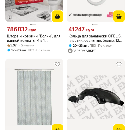
786 832
41 247
Цена 786832 сум вместо
Цена 41247 сум вместо
сум
сум
Штора и коврики "Волки", для
Кольца для занавески OFELIS,
ванной комнаты, 4 в 1,
пластик, овальные, белые, 12
Рейтинг товара: 5.0 из 5
Оценок: (1) · 5 купили
водоотталкивающие, 180x180
шт
5.0
(1) · 5 купили
,
20 – 23 авг
ПВЗ
По клику
см
,
17 – 20 авг
ПВЗ
По клику
PAPERMARKET