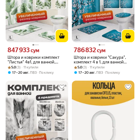
847 933
786 832
Цена 847933 сум вместо
Цена 786832 сум вместо
сум
сум
Штора и коврики комплект
Штора и коврики "Сакура",
"Листья" 4в1, для ванной,
комплект 4 в 1, для ванной
Рейтинг товара: 5.0 из 5
Оценок: (3) · 11 купили
кольца в комплекте,
Рейтинг товара: 5.0 из 5
Оценок: (3) · 11 купили
комнаты
5.0
(3) · 11 купили
5.0
(3) · 11 купили
180x180см
,
,
17 – 20 авг
ПВЗ
По клику
17 – 20 авг
ПВЗ
По клику