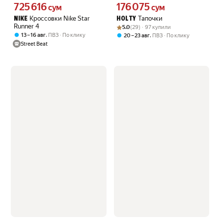
725 616
176 075
Цена 725616 сум вместо
Цена 176075 сум вместо
сум
сум
Кроссовки Nike Star
Тапочки
NIKE
HOLTY
Runner 4
Рейтинг товара: 5.0 из 5
Оценок: (29) · 97 купили
5.0
(29) · 97 купили
,
13 – 16 авг
ПВЗ
По клику
,
20 – 23 авг
ПВЗ
По клику
Street Beat