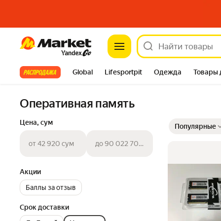
Market
Все хиты
Global
Lifesportpit
Одежда
Товары 
Автотовары
Яндекс Фабрика
Split
Оперативная память
Выбранные фильт
Сортировка товар
Цена, сум
Популярные
от 42 920 сум
до 90 022 703 сум
Акции
Баллы за отзыв
Срок доставки