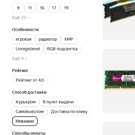
9
11
16
17
19
Ещё 23
Особенности
игровая
радиатор
XMP
Unregistered
RGB-подсветка
Ещё 4
Рейтинг
Рейтинг от 4.0
Способ доставки
Курьером
В пункт выдачи
Самовывозом
Доставка по клику
Неважно
Способы оплаты