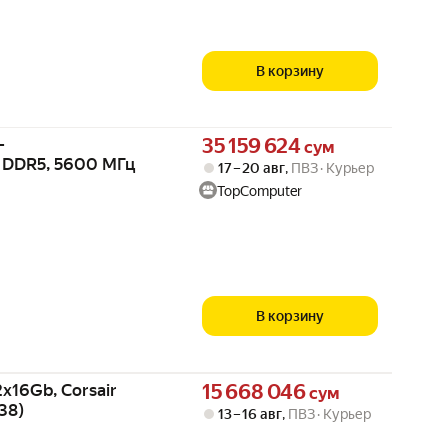
В корзину
Цена 35159624 сум вместо
-
35 159 624
сум
 DDR5, 5600 МГц
17 – 20 авг
,
ПВЗ
Курьер
TopComputer
В корзину
Цена 15668046 сум вместо
16Gb, Corsair
15 668 046
сум
38)
13 – 16 авг
,
ПВЗ
Курьер