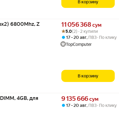
В корзину
Цена 11056368 сум вместо
bx2) 6800Mhz, Z
11 056 368
сум
Рейтинг товара: 5.0 из 5
Оценок: (2) · 2 купили
5.0
(2) · 2 купили
17 – 20 авг
,
ПВЗ
По клику
TopComputer
В корзину
Цена 9135666 сум вместо
DIMM, 4GB, для
9 135 666
сум
17 – 20 авг
,
ПВЗ
По клику