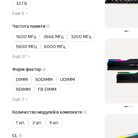
32 ГБ
Ещё 6
Частота памяти
1600 МГц
2666 МГц
3200 МГц
5600 МГц
6000 МГц
Ещё 27
Форм-фактор
DIMM
SODIMM
UDIMM
RDIMM
FB-DIMM
Ещё 3
Количество модулей в комплекте
1 шт.
2 шт.
4 шт.
CL