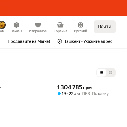
Войти
зов
Заказы
Избранное
Корзина
Русский
Продавайте на Market
Ташкент
• Укажите адрес
Выбор типа 
Цена 1304785 сум вместо
3
1 304 785
сум
19 – 22 авг
,
ПВЗ
По клику