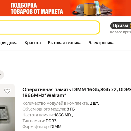
Призы
Колесо при
для дома
Красота
Бытовая техника
Электроника
ры
ов
Оперативная память DIMM 16Gb,8Gb x2, DDR
1866MHz*Walram*
Количество модулей в комплекте:
2 шт.
Объем одного модуля:
8 ГБ
Частота памяти:
1866 МГц
Тип памяти:
DDR3
Форм-фактор:
DIMM