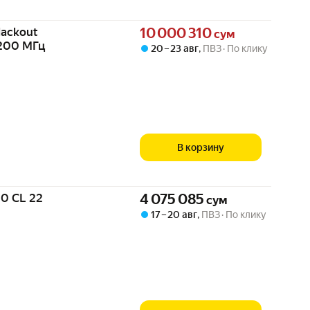
Цена 10000310 сум вместо
lackout
10 000 310
сум
3200 МГц
20 – 23 авг
,
ПВЗ
По клику
В корзину
Цена 4075085 сум вместо
0 CL 22
4 075 085
сум
17 – 20 авг
,
ПВЗ
По клику