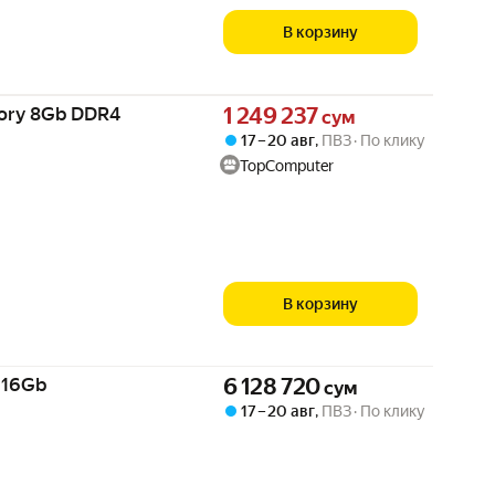
В корзину
Цена 1249237 сум вместо
ory 8Gb DDR4
1 249 237
сум
17 – 20 авг
,
ПВЗ
По клику
TopComputer
В корзину
Цена 6128720 сум вместо
 16Gb
6 128 720
сум
17 – 20 авг
,
ПВЗ
По клику