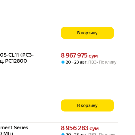
В корзину
Цена 8967975 сум вместо
0S-CL11 (PC3-
8 967 975
сум
Гц, PC12800
20 – 23 авг
,
ПВЗ
По клику
В корзину
Цена 8956283 сум вместо
ment Series
8 956 283
сум
0 МГц
20 – 23 авг
,
ПВЗ
По клику