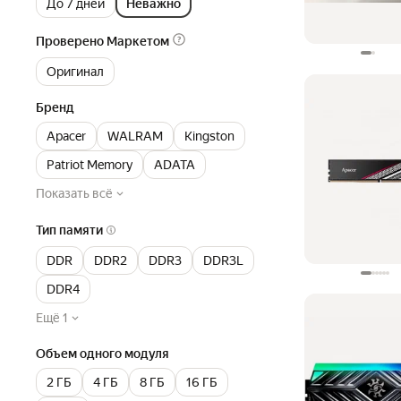
До 7 дней
Неважно
Проверено Маркетом
Оригинал
Бренд
Apacer
WALRAM
Kingston
Patriot Memory
ADATA
Показать всё
Тип памяти
DDR
DDR2
DDR3
DDR3L
DDR4
Ещё 1
Объем одного модуля
2 ГБ
4 ГБ
8 ГБ
16 ГБ