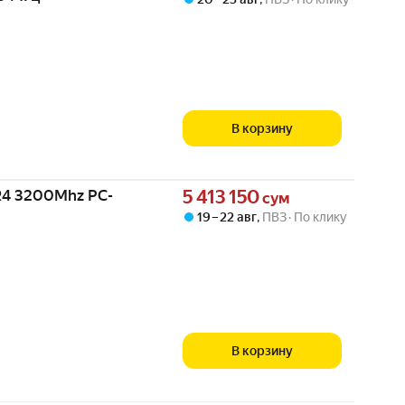
В корзину
Цена 5413150 сум вместо
R4 3200Mhz PC-
5 413 150
сум
19 – 22 авг
,
ПВЗ
По клику
В корзину