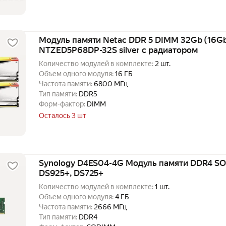
Модуль памяти Netac DDR 5 DIMM 32Gb (16G
NTZED5P68DP-32S silver с радиатором
Количество модулей в комплекте:
2 шт.
Объем одного модуля:
16 ГБ
Частота памяти:
6800 МГц
Тип памяти:
DDR5
Форм-фактор:
DIMM
Осталось 3 шт
Synology D4ES04-4G Модуль памяти DDR4 SO
DS925+, DS725+
Количество модулей в комплекте:
1 шт.
Объем одного модуля:
4 ГБ
Частота памяти:
2666 МГц
Тип памяти:
DDR4