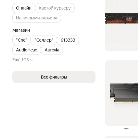
Онлайн
Картой курьеру
Наличными курьеру
Магазин
"Che"
"Селлер"
613333
AudioHead
Aurevia
Ещё 105
Все фильтры