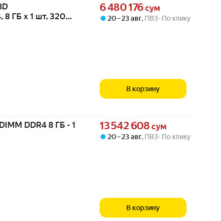
Цена 6480176 сум вместо
8D
6 480 176
сум
 ГБ х 1 шт, 3200
20 – 23 авг
,
ПВЗ
По клику
В корзину
Цена 13542608 сум вместо
IMM DDR4 8 ГБ - 1
13 542 608
сум
20 – 23 авг
,
ПВЗ
По клику
В корзину