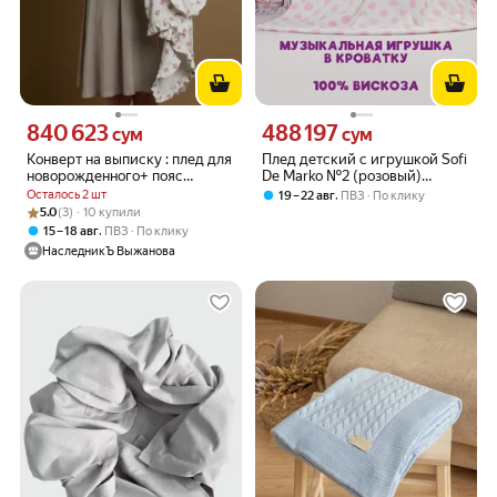
840 623
488 197
Цена 840623 сум вместо
Цена 488197 сум вместо
сум
сум
Конверт на выписку : плед для
Плед детский с игрушкой Sofi
новорожденного+ пояс
De Marko №2 (розовый)
НаследникЪ Выжанова
90х120
Осталось 2 шт
,
19 – 22 авг
ПВЗ
По клику
Рейтинг товара: 5.0 из 5
Оценок: (3) · 10 купили
5.0
(3) · 10 купили
,
15 – 18 авг
ПВЗ
По клику
НаследникЪ Выжанова