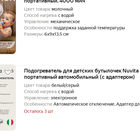
портативный, 4000 мАч
Цвет товара:
молочный
Способ нагрева:
с водой
Управление:
механическое
Особенности:
поддержка заданной температуры
Размеры:
6x9x13.5 см
Подогреватель для детских бутылочек Nuvit
портативный автомобильный (с адаптером)
Цвет товара:
белый/серый
Способ нагрева:
с водой
Управление:
электронное
Особенности:
Автоматическое отключение, Адаптер дл
Компактный размер, Корзина-лифт, Отделение для шнур
Осталось 3 шт
Поддержание температуры