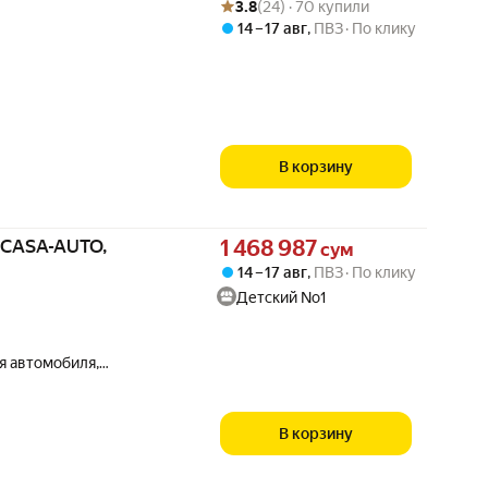
Рейтинг товара: 3.8 из 5
Оценок: (24) · 70 купили
3.8
(24) · 70 купили
14 – 17 авг
,
ПВЗ
По клику
В корзину
Цена 1468987 сум вместо
a CASA-AUTO,
1 468 987
сум
14 – 17 авг
,
ПВЗ
По клику
Детский No1
я автомобиля,
а питания,
В корзину