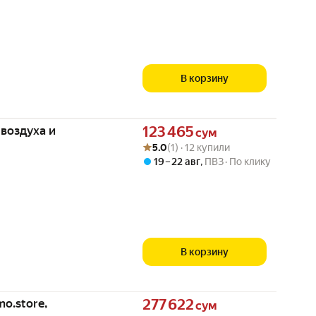
В корзину
Цена 123465 сум вместо
воздуха и
123 465
сум
Рейтинг товара: 5.0 из 5
Оценок: (1) · 12 купили
5.0
(1) · 12 купили
19 – 22 авг
,
ПВЗ
По клику
В корзину
Цена 277622 сум вместо
o.store,
277 622
сум