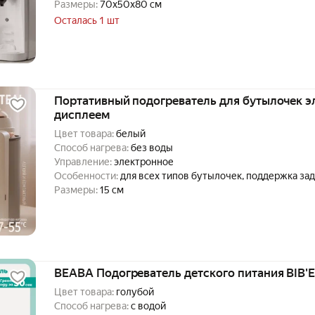
самоочищения, для всех типов бутылочек
Размеры:
70x50x80 см
Осталась 1 шт
Портативный подогреватель для бутылочек э
дисплеем
Цвет товара:
белый
Способ нагрева:
без воды
Управление:
электронное
Особенности:
для всех типов бутылочек, поддержка за
Размеры:
15 см
BEABA Подогреватель детского питания BIB
Цвет товара:
голубой
Способ нагрева:
с водой