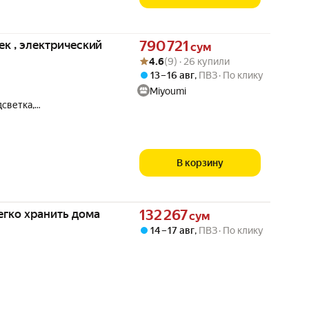
Цена 790721 сум вместо
ек , электрический
790 721
сум
Рейтинг товара: 4.6 из 5
Оценок: (9) · 26 купили
4.6
(9) · 26 купили
13 – 16 авг
,
ПВЗ
По клику
Miyoumi
дсветка,
В корзину
Цена 132267 сум вместо
егко хранить дома
132 267
сум
14 – 17 авг
,
ПВЗ
По клику