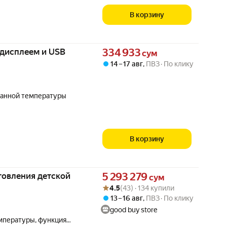
В корзину
Цена 334933 сум вместо
 дисплеем и USB
334 933
сум
14 – 17 авг
,
ПВЗ
По клику
данной температуры
В корзину
Цена 5293279 сум вместо
товления детской
5 293 279
сум
Рейтинг товара: 4.5 из 5
Оценок: (43) · 134 купили
4.5
(43) · 134 купили
13 – 16 авг
,
ПВЗ
По клику
good buy store
мпературы, функция