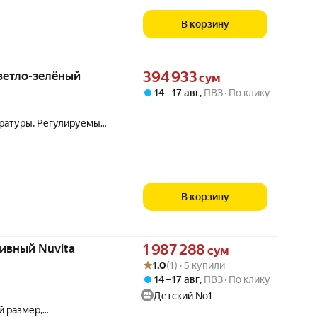
В корзину
Цена 394933 сум вместо
ветло-зелёный
394 933
сум
14 – 17 авг
,
ПВЗ
По клику
ратуры, Регулируемый
В корзину
Цена 1987288 сум вместо
ивный Nuvita
1 987 288
сум
Рейтинг товара: 1.0 из 5
Оценок: (1) · 5 купили
1.0
(1) · 5 купили
14 – 17 авг
,
ПВЗ
По клику
Детский No1
й размер,