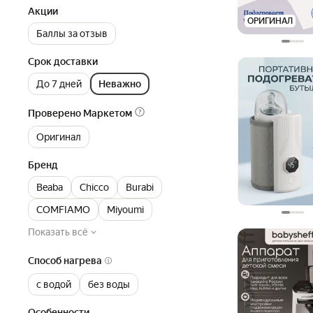
Акции
ОРИГИНАЛ
Баллы за отзыв
Срок доставки
До 7 дней
Неважно
Проверено Маркетом
Оригинал
Бренд
Beaba
Chicco
Burabi
COMFIAMO
Miyoumi
Показать всё
Способ нагрева
с водой
без воды
Особенности