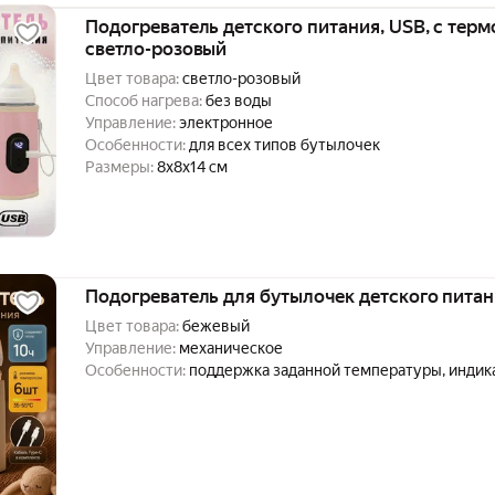
Подогреватель детского питания, USB, с тер
светло-розовый
Цвет товара:
светло-розовый
Способ нагрева:
без воды
Управление:
электронное
Особенности:
для всех типов бутылочек
Размеры:
8x8x14 см
Подогреватель для бутылочек детского пита
Цвет товара:
бежевый
Управление:
механическое
Особенности:
поддержка заданной температуры, индик
питания, подсветка