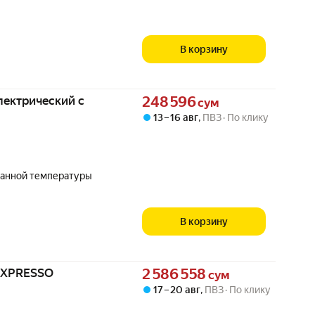
В корзину
Цена 248596 сум вместо
лектрический с
248 596
сум
13 – 16 авг
,
ПВЗ
По клику
данной температуры
В корзину
Цена 2586558 сум вместо
'EXPRESSO
2 586 558
сум
17 – 20 авг
,
ПВЗ
По клику