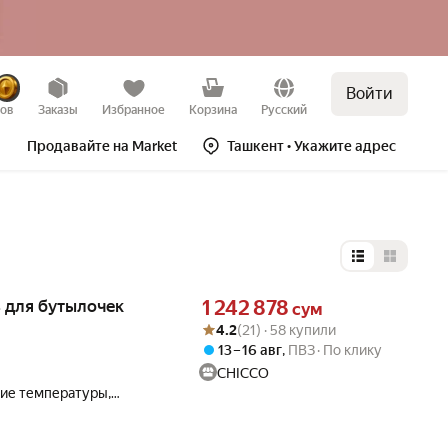
Войти
зов
Заказы
Избранное
Корзина
Русский
Продавайте на Market
Ташкент
• Укажите адрес
Выбор типа 
Цена 1242878 сум вместо
 для бутылочек
1 242 878
сум
Рейтинг товара: 4.2 из 5
Оценок: (21) · 58 купили
4.2
(21) · 58 купили
13 – 16 авг
,
ПВЗ
По клику
CHICCO
ие температуры,