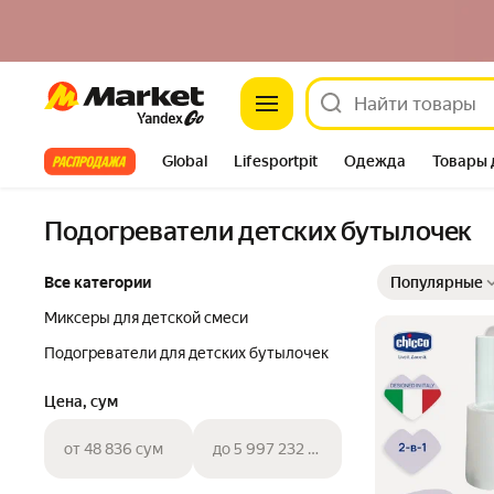
Market
Все хиты
Global
Lifesportpit
Одежда
Товары 
Автотовары
Яндекс Фабрика
Split
Подогреватели детских бутылочек
Выбранные фильт
Сортировка товар
Все категории
Популярные
Миксеры для детской смеси
Подогреватели для детских бутылочек
Цена, сум
от 48 836 сум
до 5 997 232 сум