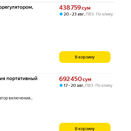
Цена 438759 сум вместо
морегулятором,
438 759
сум
20 – 23 авг
,
ПВЗ
По клику
В корзину
Цена 692450 сум вместо
ния портативный
692 450
сум
17 – 20 авг
,
ПВЗ
По клику
атор включения
В корзину