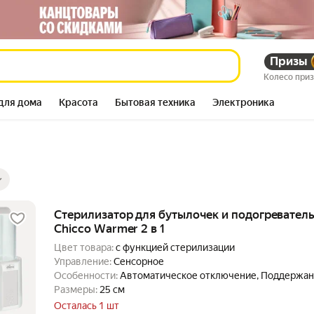
Призы
Колесо при
для дома
Красота
Бытовая техника
Электроника
ры
ов
Стерилизатор для бутылочек и подогреватель
Chicco Warmer 2 в 1
Цвет товара:
с функцией стерилизации
Управление:
Сенсорное
Особенности:
Автоматическое отключение, Поддержан
Регулируемый размер бутылочки
Размеры:
25 см
Осталась 1 шт