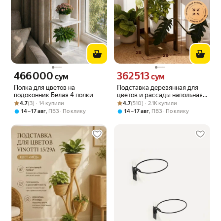
466 000
362 513
Цена 466000 сум вместо
Цена 362513 сум вместо
сум
сум
Полка для цветов на
Подставка деревянная для
подоконник Белая 4 полки
цветов и рассады напольная
Рейтинг товара: 4.7 из 5
Оценок: (3) · 14 купили
Рейтинг товара: 4.7 из 5
Оценок: (510) · 2.1K купили
2 открытые полки
4.7
(3) · 14 купили
4.7
(510) · 2.1K купили
,
,
14 – 17 авг
ПВЗ
По клику
14 – 17 авг
ПВЗ
По клику