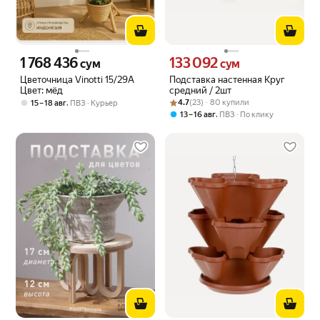
1 768 436
133 092
Цена 1768436 сум вместо
Цена 133092 сум вместо
сум
сум
Цветочница Vinotti 15/29А
Подставка настенная Круг
Цвет: мёд
средний / 2шт
Рейтинг товара: 4.7 из 5
Оценок: (23) · 80 купили
,
4.7
(23) · 80 купили
15 – 18 авг
ПВЗ
Курьер
,
13 – 16 авг
ПВЗ
По клику