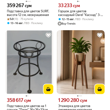
359 267
33 233
Цена 359267 сум вместо
Цена 33233 сум вместо
сум
сум
Подставка для цветов SURF,
Горшок для цветов
высота 12 см, неокрашенная
каскадный Darel "Каскад" 3-
Рейтинг товара: 5.0 из 5
Оценок: (13) · 75 купили
ярусный, подвесной и
5.0
(13) · 75 купили
,
12 – 15 авг
ПВЗ
По клику
напольный, с поддоном и
,
13 – 16 авг
ПВЗ
По клику
Buy-Trends
цепью, пластик, терракот
358 617
1 290 280
Цена 358617 сум вместо
Цена 1290280 сум вместо
сум
сум
Подставка для цветов на 1
Этажерка для цветов
горшок "Пион" 26х26х33см,
деревянная напольная,