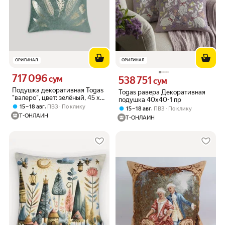
ОРИГИНАЛ
ОРИГИНАЛ
717 096
Цена 717096 сум вместо
сум
538 751
Цена 538751 сум вместо
сум
Подушка декоративная Togas
Togas равера Декоративная
"валеро", цвет: зелёный, 45 х
подушка 40x40-1 пр
45 см
,
15 – 18 авг
ПВЗ
По клику
,
15 – 18 авг
ПВЗ
По клику
Т-ОНЛАЙН
Т-ОНЛАЙН