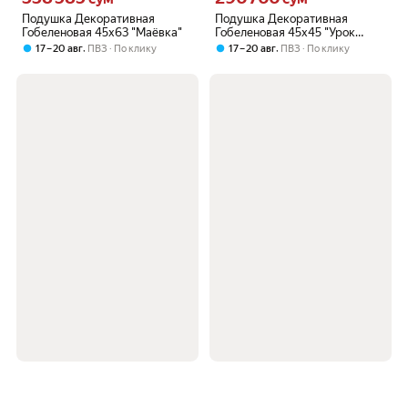
Подушка Декоративная
Подушка Декоративная
Гобеленовая 45х63 "Маёвка"
Гобеленовая 45х45 "Урок
соблазна"
,
,
17 – 20 авг
ПВЗ
По клику
17 – 20 авг
ПВЗ
По клику