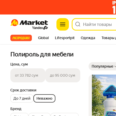
Market
Все хиты
Global
Lifesportpit
Одежда
Товары 
Автотовары
Яндекс Фабрика
Split
Полироль для мебели
Выбранные фильт
Сортировка товар
Цена, сум
Популярные
от 33 782 сум
до 95 000 сум
Срок доставки
До 7 дней
Неважно
Бренд