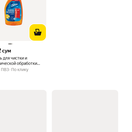
2 сум вместо
2
сум
 для чистки и
тической обработки
Chirton, 500 мл
,
ПВЗ
По клику