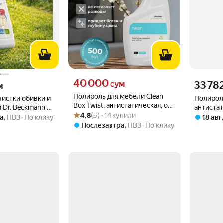
Цена 40000 сум вместо
40 000
вместо
Цена 3378
сум
33 78
м
Полироль для мебели Clean
чистки обивки и
Полироль
Box Twist, антистатическая, от
 Dr. Beckmann с
антиста
Рейтинг товара: 4.8 из 5
Оценок: (5) · 14 купили
пыли и загрязнений
4.8
(5) · 14 купили
мл
мебели, 
а
,
ПВЗ
По клику
18 авг
Послезавтра
,
ПВЗ
По клику