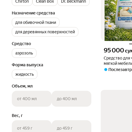
Chirton
Clean Box
Dr. Beckmann
Назначение средства
для обивочной ткани
для деревянных поверхностей
Средство
Цена 95000 сум 
95 000
су
аэрозоль
Средство для 
мягкой мебели
Форма выпуска
щёткой, 400 
Послезавтр
жидкость
Объем, мл
от 400 мл
до 400 мл
Вес, г
от 459 г
до 459 г