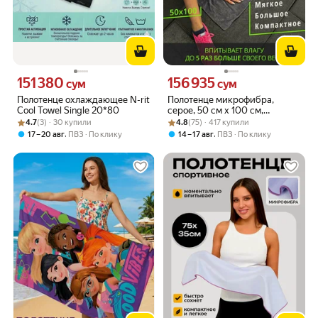
151 380
156 935
Цена 151380 сум вместо
Цена 156935 сум вместо
сум
сум
Полотенце охлаждающее N-rit
Полотенце микрофибра,
Cool Towel Single 20*80
серое, 50 см x 100 см,
Рейтинг товара: 4.7 из 5
Оценок: (3) · 30 купили
Рейтинг товара: 4.8 из 5
Оценок: (75) · 417 купили
07Iceband PRO SPORT
4.7
(3) · 30 купили
4.8
(75) · 417 купили
,
,
17 – 20 авг
ПВЗ
По клику
14 – 17 авг
ПВЗ
По клику