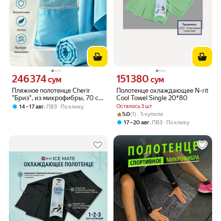
246 374
151 380
Цена 246374 сум вместо
Цена 151380 сум вместо
сум
сум
Пляжное полотенце Cherir
Полотенце охлаждающее N-rit
"Бриз", из микрофибры, 70 см
Cool Towel Single 20*80
х 140 см, бирюзовое
,
Осталось 3 шт
14 – 17 авг
ПВЗ
По клику
Рейтинг товара: 5.0 из 5
Оценок: (1) · 5 купили
5.0
(1) · 5 купили
,
17 – 20 авг
ПВЗ
По клику