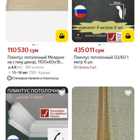
110 530
435 011
Цена 110530 сум вместо
Цена 435011 сум вместо
сум
сум
Плинтус потолочный Молдинг
Плинтус потолочный 02/60 1
на стену декор, 1100х60х18
метр 6 шт.
Рейтинг товара: 4.9 из 5
Оценок: (10) · 160 купили
мм Лен - 2 шт.
4.9
(10) · 160 купили
Осталось 2 шт
,
13 – 16 авг
ПВЗ
Курьер
Стеновые панели и плинтусы