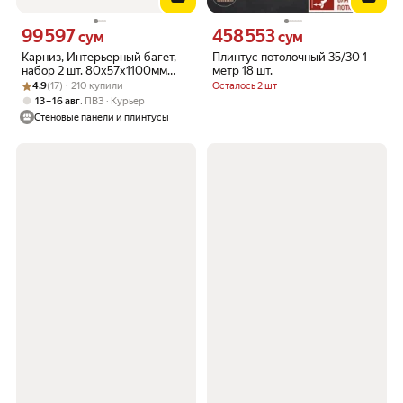
99 597
458 553
Цена 99597 сум вместо
Цена 458553 сум вместо
сум
сум
Карниз, Интерьерный багет,
Плинтус потолочный 35/30 1
набор 2 шт. 80х57х1100мм
метр 18 шт.
Рейтинг товара: 4.9 из 5
Оценок: (17) · 210 купили
Мрамор Cosca A80(2)/GR4-1
4.9
(17) · 210 купили
Осталось 2 шт
,
13 – 16 авг
ПВЗ
Курьер
Стеновые панели и плинтусы