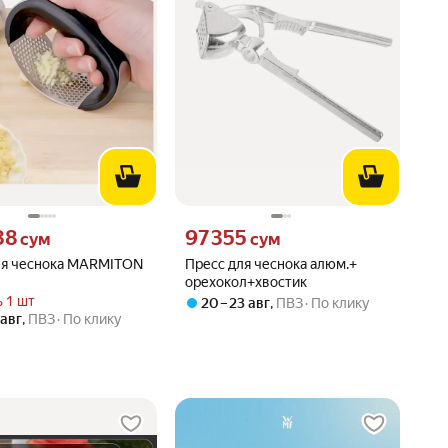
38 сум вместо
Цена 97355 сум вместо
38
97 355
сум
сум
ля чеснока MARMITON
Пресс для чеснока алюм.+
орехокол+хвостик
 1 шт
20 – 23 авг
,
ПВЗ
По клику
 авг
,
ПВЗ
По клику