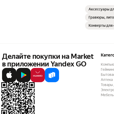
Аксессуары дл
Гравюры, лито
Конверты для 
Делайте покупки на Market

Катег
в приложении Yandex GO
Компью
Геймин
Бытовая
Аптека
Товары 
Электр
Мебель