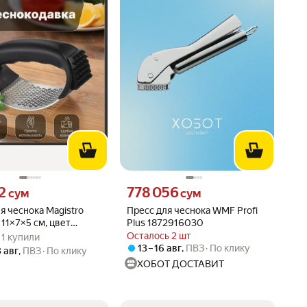
2 сум вместо
Цена 778056 сум вместо
2
778 056
сум
сум
я чеснока Magistro
Пресс для чеснока WMF Profi
 11×7×5 см, цвет
Plus 1872916030
вара: 5.0 из 5
) · 1 купили
 4579200
Осталось 2 шт
 · 1 купили
13 – 16 авг
,
ПВЗ
По клику
3 авг
,
ПВЗ
По клику
ХОБОТ ДОСТАВИТ