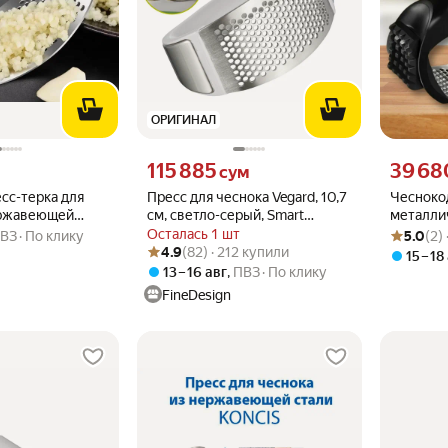
ОРИГИНАЛ
вместо
Цена 115885 сум вместо
Цена 3968
115 885
39 68
сум
сс-терка для
Пресс для чеснока Vegard, 10,7
Чесноко
ержавеющей
см, светло-серый, Smart
металли
Рейтинг то
Оценок: (2
одавилка, пресс
Solutions, SS-GP-PP-10.7
чеснока
Осталась 1 шт
ВЗ
По клику
5.0
(2)
Рейтинг товара: 4.9 из 5
Оценок: (82) · 212 купили
4.9
(82) · 212 купили
15 – 18
13 – 16 авг
,
ПВЗ
По клику
FineDesign