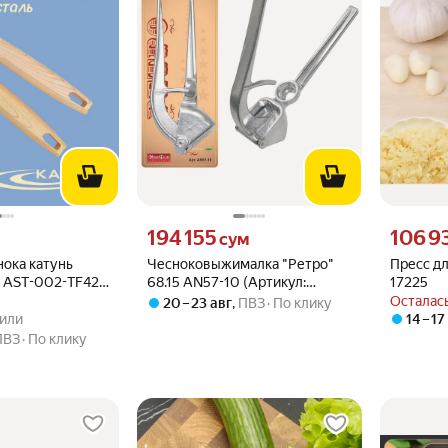
вместо
Цена 194155 сум вместо
Цена 1069
194 155
106 9
сум
нока катунь
Чесноковыжималка "Ретро"
Пресс д
AST-002-TF42,
68.15 AN57-10 (Артикул:
17225
ластик
4100005605)
Осталась
20 – 23 авг
,
ПВЗ
По клику
.0 из 5
упили
пили
14 – 17
ПВЗ
По клику