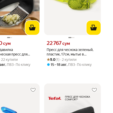
0 сум вместо
Цена 22767 сум вместо
0
22 767
сум
сум
давилка
Пресс для чеснока зеленый,
ческая пресс для
пластик, 17см, мытье в
вара: 5.0 из 5
) · 22 купили
Рейтинг товара: 5.0 из 5
Оценок: (1) · 2 купили
посудомойке
 · 22 купили
5.0
(1) · 2 купили
 авг
,
ПВЗ
По клику
15 – 18 авг
,
ПВЗ
По клику