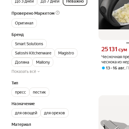
До 3 дней
До 7 дней
Неважно
Проверено Маркетом
Оригинал
Бренд
Smart Solutions
Цена 25131 сум 
25 131
сум
Satoshi Kitchenware
Magistro
Чесночная пре
чеснока из н
Доляна
Mallony
стали, чеснок
13 – 16 авг
,
П
Показать всё
для чеснока
Тип
пресс
пестик
Назначение
для овощей
для орехов
Материал