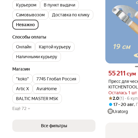
Курьером
В пункт выдачи
Самовывозом
Доставка по клику
Неважно
Способы оплаты
Онлайн
Картой курьеру
Наличными курьеру
Магазин
Цена 55211 сум 
55 211
сум
"koko"
7745 Глобал Россия
Пресс для чес
KITCHENTOOL 
Artic X
AvraHome
нерж. сталь/п
Осталась 1 шт
Рейтинг товара: 2
Оценок: (1) · 6 к
2.0
(1) · 6 ку
BALTIC MASTER MSK
17 – 20 авг
,
Ещё 72
Uratorg
Все фильтры