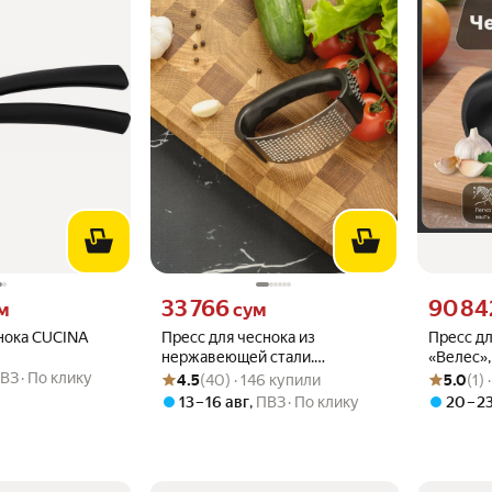
 вместо
Цена 33766 сум вместо
Цена 9084
33 766
90 84
м
сум
нока CUCINA
Пресс для чеснока из
Пресс дл
нержавеющей стали.
«Велес»,
Рейтинг товара: 4.5 из 5
Оценок: (40) · 146 купили
Рейтинг то
Оценок: (1
Чеснокодавилка, для орехов,
чёрный,
ВЗ
По клику
4.5
(40) · 146 купили
5.0
(1)
ягод, с отбойным молотком
13 – 16 авг
,
ПВЗ
По клику
20 – 2
для мяса.