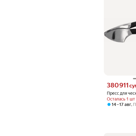
Цена 380911 сум
380 911
су
Пресс для чес
Осталась 1 шт
14 – 17 авг
,
П