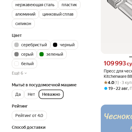
нержавеющая сталь
пластик
алюминий
цинковый сплав
силикон
Цвет
серебристый
черный
серый
зеленый
Цена 109993 сум
109 993
с
белый
Пресс для чес
Ещё 6
Kitchenware 88
Рейтинг товара: 4
Оценок: (1) · 3 к
нержавеющая 
4.0
(1) · 3 ку
Мытьё в посудомоечной машине
серебристый
19 – 22 авг
,
Да
Нет
Неважно
Рейтинг
Рейтинг от 4.0
Способ доставки