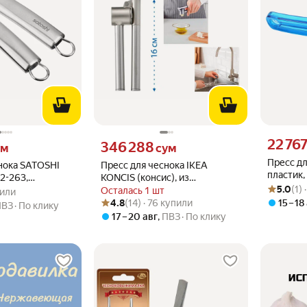
Цена 2276
22 76
 вместо
Цена 346288 сум вместо
346 288
ум
сум
Пресс дл
нока SATOSHI
Пресс для чеснока IKEA
пластик
2-263,
KONCIS (консис), из
Рейтинг то
Оценок: (1
мытья в
.0 из 5
упили
5.0
(1)
сталь,
нержавеющей стали, 1 шт
Осталась 1 шт
пили
Рейтинг товара: 4.8 из 5
Оценок: (14) · 76 купили
4.8
(14) · 76 купили
15 – 18
ПВЗ
По клику
17 – 20 авг
,
ПВЗ
По клику