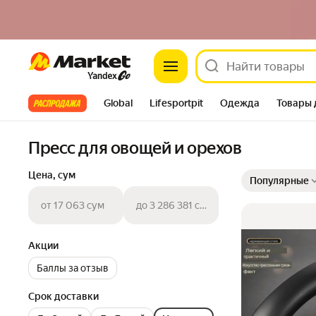
Market
Все хиты
Global
Lifesportpit
Одежда
Товары 
Автотовары
Яндекс Фабрика
Split
Пресс для овощей и орехов
Выбранные фильт
Сортировка товар
Цена, сум
Популярные
от 17 063 сум
до 3 286 381 сум
Акции
Баллы за отзыв
Срок доставки