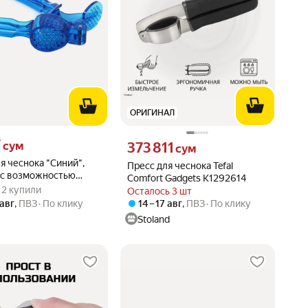
ОРИГИНАЛ
7 сум вместо
7
Цена 373811 сум вместо
сум
373 811
сум
я чеснока "Синий",
Пресс для чеснока Tefal
, с возможностью
Comfort Gadgets K1292614
вара: 5.0 из 5
) · 2 купили
 посудомойке
 · 2 купили
Осталось 3 шт
 авг
,
ПВЗ
По клику
14 – 17 авг
,
ПВЗ
По клику
Stoland