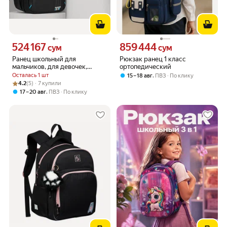
524 167
859 444
Цена 524167 сум вместо
Цена 859444 сум вместо
сум
сум
Ранец школьный для
Рюкзак ранец 1 класс
мальчиков, для девочек,
ортопедический
рюкзак городской колледж
Осталась 1 шт
,
15 – 18 авг
ПВЗ
По клику
спорт черный
Рейтинг товара: 4.2 из 5
Оценок: (5) · 7 купили
4.2
(5) · 7 купили
,
17 – 20 авг
ПВЗ
По клику