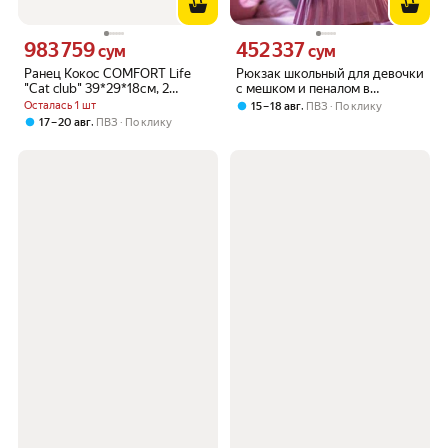
983 759
452 337
Цена 983759 сум вместо
Цена 452337 сум вместо
сум
сум
Ранец Кокос COMFORT Life
Рюкзак школьный для девочки
"Cat club" 39*29*18см, 2
с мешком и пеналом в
отделения
начальную школу
Осталась 1 шт
,
15 – 18 авг
ПВЗ
По клику
,
17 – 20 авг
ПВЗ
По клику