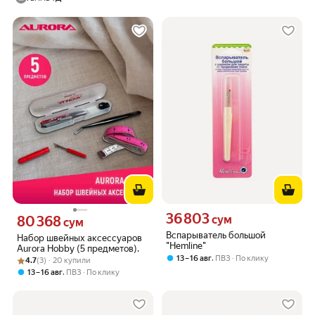
36 803
Цена 36803 сум вместо
80 368
сум
Цена 80368 сум вместо
сум
Вспарыватель большой
Набор швейных аксессуаров
"Hemline"
Aurora Hobby (5 предметов).
,
13 – 16 авг
ПВЗ
По клику
Рейтинг товара: 4.7 из 5
Оценок: (3) · 20 купили
4.7
(3) · 20 купили
,
13 – 16 авг
ПВЗ
По клику