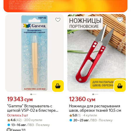
19 343
12 360
Цена 19343 сум вместо
Цена 12360 сум вместо
сум
сум
"Gamma" Вспарыватель с
Ножницы для распарывания
щеткой VSP-02 в блистере
швов, обрезки тканей 10,5 см
портновский
Рейтинг товара: 5.0 из 5
Оценок: (1) · 4 купили
Осталось 3 шт
5.0
(1) · 4 купили
Рейтинг товара: 4.6 из 5
Оценок: (42) · 200 купили
4.6
(42) · 200 купили
,
20 – 23 авг
ПВЗ
По клику
,
13 – 16 авг
ПВЗ
По клику
Гамма ТД