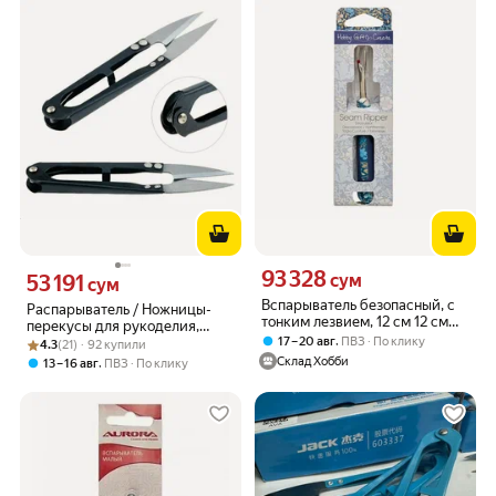
93 328
Цена 93328 сум вместо
53 191
сум
Цена 53191 сум вместо
сум
Вспарыватель безопасный, с
Распарыватель / Ножницы-
тонким лезвием, 12 см 12 см
перекусы для рукоделия,
синий HEMLINE HGC261ST.01
,
17 – 20 авг
ПВЗ
По клику
Рейтинг товара: 4.3 из 5
Оценок: (21) · 92 купили
шитья, обрезки
4.3
(21) · 92 купили
Склад Хобби
,
13 – 16 авг
ПВЗ
По клику